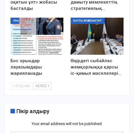
оқитын ұлт» жобасы
дамыту мемлекеттің
басталды
стратегиялық…
ЗАҢ
БАСТЫ ЖАҢАЛЫҚТАР
Бос орындар
Өңірдегі сыбайлас
лауазымдары
жемқорлыққа қарсы
жарияланады
іс-қимыл мәселелері…
АЛДЫҢҒЫ
КЕЛЕСІ
Пікір қалдыру
Your email address will not be published.