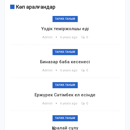
Көп қаралғандар
ТАРИХ-ТАНЫМ
Үздік теміржолшы еді
Admin
6 years ago
0
ТАРИХ-ТАНЫМ
Биназар баба кесенесі
Admin
6 years ago
0
ТАРИХ-ТАНЫМ
Ержүрек Сәтімбек ел есінде
Admin
6 years ago
0
ТАРИХ-ТАНЫМ
Құралай сұлу