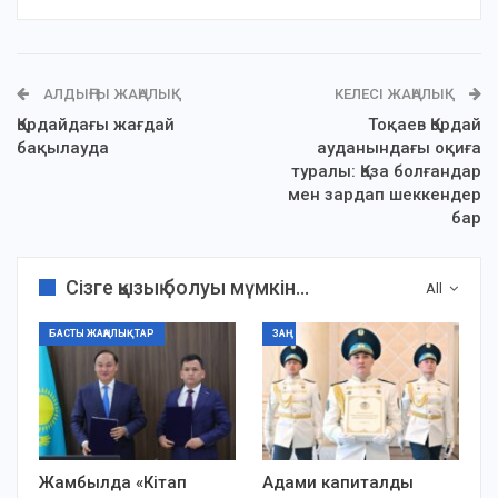
АЛДЫҢҒЫ ЖАҢАЛЫҚ
КЕЛЕСІ ЖАҢАЛЫҚ
Қордайдағы жағдай
Тоқаев Қордай
бақылауда
ауданындағы оқиға
туралы: Қаза болғандар
мен зардап шеккендер
бар
Сізге қызық болуы мүмкін...
All
БАСТЫ ЖАҢАЛЫҚТАР
ЗАҢ
Жамбылда «Кітап
Адами капиталды