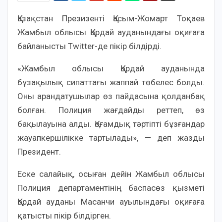
Қазақстан Презизенті Қасым-Жомарт Тоқаев
Жамбыл облысы Қордай ауданындағы оқиғаға
байланысты Twitter-де пікір білдірді.
«Жамбыл облысы Қордай ауданында
бұзақылық сипаттағы жаппай төбелес болды.
Оны арандатушылар өз пайдасына қолданбақ
болған. Полиция жағдайды реттеп, өз
бақылауына алды. Қоғамдық тәртіпті бұзғандар
жауапкершілікке тартылады», — деп жазды
Президент.
Еске салайық, осыған дейін Жамбыл облысы
Полиция департаментінің баспасөз қызметі
Қордай ауданы Масанчи ауылындағы оқиғаға
қатысты пікір білдірген.