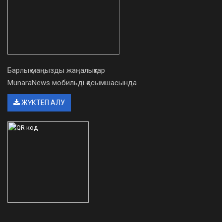
Барлық маңызды жаңалықтар
MunaraNews мобильді қосымшасында
ЖҮКТЕП АЛУ