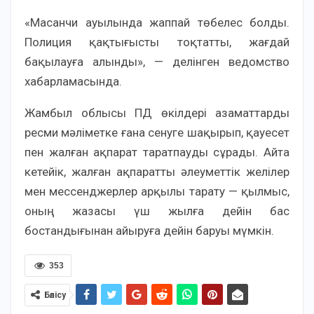
«Масанчи ауылында жаппай төбелес болды.
Полиция қақтығысты тоқтатты, жағдай
бақылауға алынды», — делінген ведомство
хабарламасында.
Жамбыл облысы ПД өкілдері азаматтарды
ресми мәліметке ғана сенуге шақырып, қауесет
пен жалған ақпарат таратпауды сұрады. Айта
кетейік, жалған ақпаратты әлеуметтік желілер
мен мессенджерлер арқылы тарату — қылмыс,
оның жазасы үш жылға дейін бас
бостандығынан айыруға дейін баруы мүмкін.
353
Бөлісу