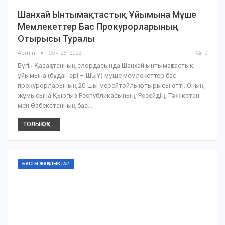
Шанхай Ынтымақтастық Ұйымына Мүше
Мемлекеттер Бас Прокурорларының
Отырысы Туралы
Admin
Сен 23, 2022
0
Бүгін Қазақстанның елордасында Шанхай ынтымақтастық
ұйымына (бұдан әрі – ШЫҰ) мүше мемлекеттер бас
прокурорларының 20-шы мерейтойлық отырысы өтті. Оның
жұмысына Қырғыз Республикасының, Ресейдің, Тәжікстан
мен Өзбекстанның бас…
ТОЛЫҚ ОҚУ...
БАСТЫ ЖАҢАЛЫҚТАР