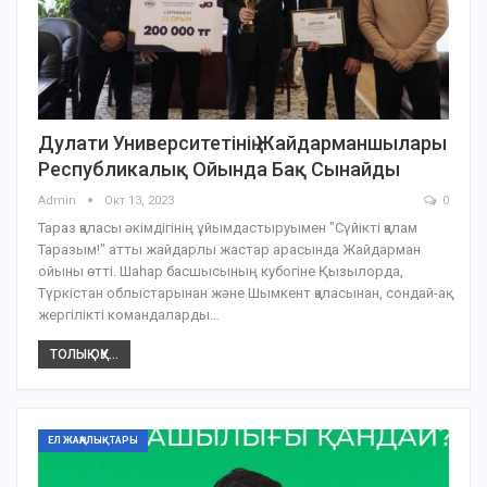
Дулати Университетінің Жайдарманшылары
Республикалық Ойында Бақ Сынайды
Admin
Окт 13, 2023
0
Тараз қаласы әкімдігінің ұйымдастыруымен "Сүйікті қалам
Таразым!" атты жайдарлы жастар арасында Жайдарман
ойыны өтті. Шаһар басшысының кубогіне Қызылорда,
Түркістан облыстарынан және Шымкент қаласынан, сондай-ақ
жергілікті командаларды…
ТОЛЫҚ ОҚУ...
ЕЛ ЖАҢАЛЫҚТАРЫ