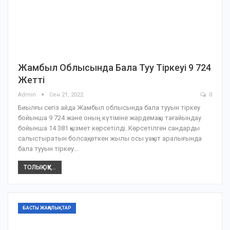
Жамбыл Облысында Бала Туу Тіркеуі 9 724
Жетті
Admin
Сен 21, 2022
0
Биылғы сегіз айда Жамбыл облысында бала тууын тіркеу
бойынша 9 724 және оның күтіміне жәрдемақы тағайындау
бойынша 14 381 қызмет көрсетілді. Көрсетілген сандарды
салыстыратын болсақ, өткен жылы осы уақыт аралығында
бала тууын тіркеу…
ТОЛЫҚ ОҚУ...
БАСТЫ ЖАҢАЛЫҚТАР