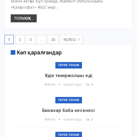
екенін айтқан. Бұл орайда, Жамбыл облысындағы
«Қазфосфат» ЖШС өңір…
ТОЛЫҚ ОҚУ...
1
2
3
…
20
КЕЛЕСІ
Көп қаралғандар
ТАРИХ-ТАНЫМ
Үздік теміржолшы еді
Admin
6 years ago
0
ТАРИХ-ТАНЫМ
Биназар баба кесенесі
Admin
6 years ago
0
ТАРИХ-ТАНЫМ