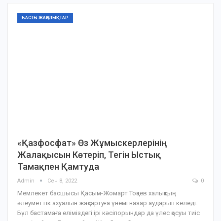
БАСТЫ ЖАҢАЛЫҚТАР
«Қазфосфат» Өз Жұмыскерлерінің
Жалақысын Көтеріп, Тегін Ыстық
Тамақпен Қамтуда
Admin
Сен 8, 2022
0
Мемлекет басшысы Қасым-Жомарт Тоқаев халықтың
әлеуметтік ахуалын жақсартуға үнемі назар аударып келеді.
Бұл бастамаға еліміздегі ірі кәсіпорындар да үлес қосуы тиіс