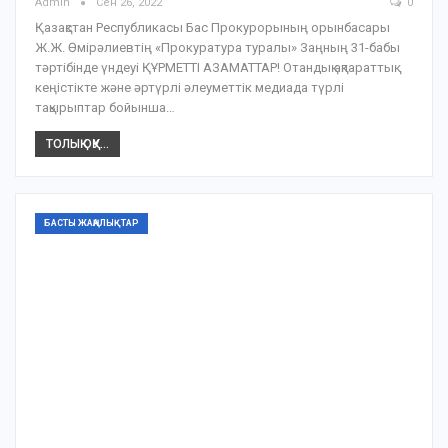
Admin
Сен 26, 2022
0
Қазақстан Республикасы Бас Прокурорының орынбасары
Ж.Ж. Өмірәлиевтің «Прокуратура туралы» Заңның 31-бабы
тәртібінде үндеуі ҚҰРМЕТТІ АЗАМАТТАР! Отандық ақпараттық
кеңістікте және әртүрлі әлеуметтік медиада түрлі
тақырыптар бойынша…
ТОЛЫҚ ОҚУ...
БАСТЫ ЖАҢАЛЫҚТАР