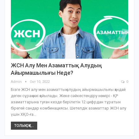
ЖСН Алу Мен Азаматтық Алудың
Айырмашылығы Неде?
Admin
Окт 10, 2022
0
Бізге ЖСН алу мен азаматтық алудың айырмашылығы қандай
деген сұрақ жиі қойылады. Жеке сәйкестендіру нөмірі - ҚР
азаматтарына туған кезде берілетін 12 цифрдан тұратын
бірегей сандар комбинациясы. Шетелдік азаматтар ЖСН алу
үшін ХҚО-ға…
ТОЛЫҚ ОҚУ...