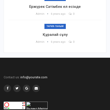
Ержүрек Сәтімбек ел есінде
Admin
6 years ago
0
ТАРИХ-ТАНЫМ
Құралай сұлу
Admin
6 years ago
0
Contact us:
info@yoursite.com