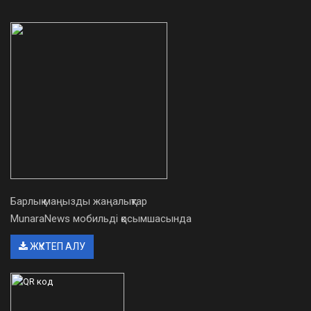
Барлық маңызды жаңалықтар
MunaraNews мобильді қосымшасында
ЖҮКТЕП АЛУ