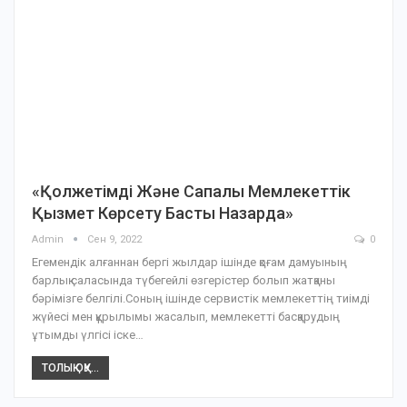
«Қолжетімді Және Сапалы Мемлекеттік
Қызмет Көрсету Басты Назарда»
Admin
Сен 9, 2022
0
Егемендік алғаннан бергі жылдар ішінде қоғам дамуыны­ң
барлық­ саласында түбегейлі өзгерістер болып жатқаны
бәрімізге белгілі.Соның ішінде сервистік мемлекет­тің тиімді
жүйесі мен құрылымы жасалып, мемлекет­ті басқарудың
ұтымды үлгісі іске…
ТОЛЫҚ ОҚУ...