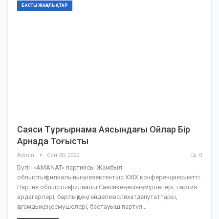
БАСТЫ ЖАҢАЛЫҚТАР
Саяси Тұрғырнама Аясындағы Ойлар Бір
Арнада Тоғысты
Admin
Сен 30, 2022
0
Бүгін «AMANAT» партиясы Жамбыл
облыстықфилиалыныңкезектентыс ХХІХ конференциясыөтті.
Партия облыстық филиалы Саясикеңесініңмүшелері, партия
ардагерлері, барлықдеңгейдегімәслихатдепутаттары,
қоғамдықкеңесмүшелері, бастауыш партия…