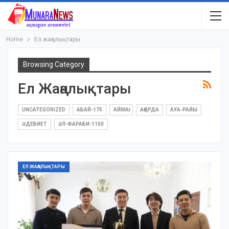
Home
Ел жаңалықтары
Browsing Category
Ел Жаңалықтары
UNCATEGORIZED
АБАЙ-175
АЙМАҚ
АҚОРДА
АУА-РАЙЫ
ӘДЕБИЕТ
ӘЛ-ФАРАБИ-1150
ЕЛ ЖАҢАЛЫҚТАРЫ