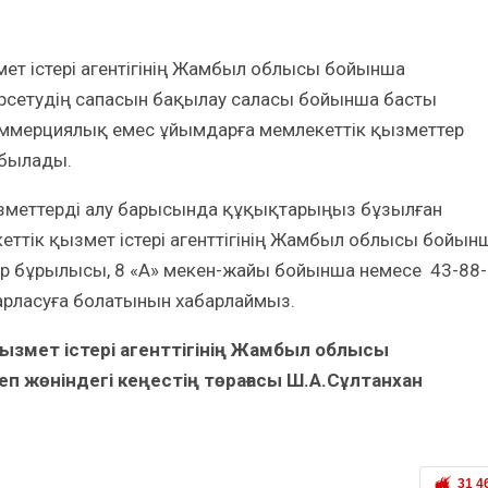
ет істері агентігінің Жамбыл облысы бойынша
өрсетудің сапасын бақылау саласы бойынша басты
коммерциялық емес ұйымдарға мемлекеттік қызметтер
абылады.
қызметтерді алу барысында құқықтарыңыз бұзылған
ттік қызмет істері агенттігінің Жамбыл облысы бойын
ыр бұрылысы, 8 «A» мекен-жайы бойынша немесе 43-88-
арласуға болатынын хабарлаймыз.
қызмет
істері агенттігінің Жамбыл облысы
еп жөніндегі кеңестің төрағасы
Ш.А.Сұлтанхан
31 4