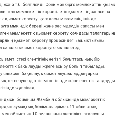
 және т.б. белгілейді. Сонымен бірге мемлекеттік қызм
лынған мемлекеттік көрсетілетін қызметтің сапасына
қызмет көрсету қағидасы мекеменің ішінде
ауға мүмкіндік береді және рәсімдеудің сапасы мен
ітілген мемлекеттік қызмет көрсету қағидасы талаптары
ардың қызмет көрсету процесіндегі «ашықтығын»
 сапалы қызмет көрсетуге ықпал етеді.
мет істері агентігінің негізгі бағыттарының бірі
лекеттік бақылауды жүзеге асыру болып табылады.
ту сапасын бақылау, қызмет алушылардың арыз
 тексерулердің тізімі негізінде және есептік талдауды
зінде жүргізіледі.
ндысы бойынша Жамбыл облысында мемлекеттік
дардың аумақтық бөлімшелерімен, 11 облыстық
 мен облыстың 10 ауданының жергілікті атқарушы