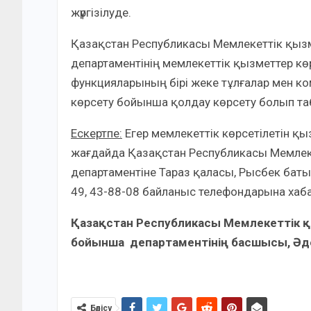
жүргізілуде.
Қазақстан Республикасы Мемлекеттік қызм
департаментінің мемлекеттік қызметтер к
функцияларының бірі жеке тұлғалар мен 
көрсету бойынша қолдау көрсету болып т
Ескертпе:
Егер мемлекеттік көрсетілетін 
жағдайда Қазақстан Республикасы Мемлеке
департаментіне Тараз қаласы, Рысбек бат
49, 43-88-08 байланыс телефондарына хаб
Қазақстан Республикасы Мемлекеттік 
бойынша
департаментінің басшысы,
Әд
Бөлісу