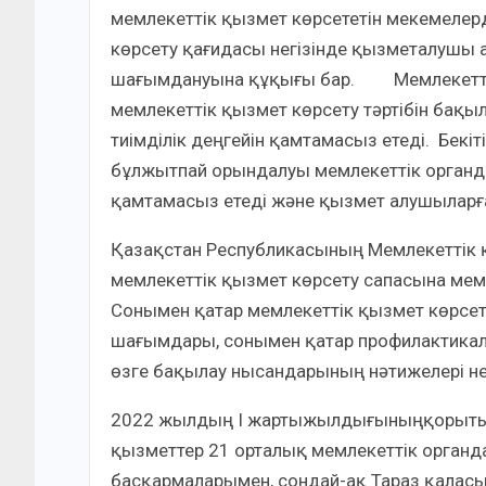
мемлекеттік қызмет көрсететін мекемелерді
көрсету қағидасы негізінде қызметалушы а
шағымдануына құқығы бар. Мемлекеттік 
мемлекеттік қызмет көрсету тәртібін бақыл
тиімділік деңгейін қамтамасыз етеді. Бек
бұлжытпай орындалуы мемлекеттік органд
қамтамасыз етеді және қызмет алушыларға
Қазақстан Республикасының Мемлекеттік қыз
мемлекеттік қызмет көрсету сапасына мем
Сонымен қатар мемлекеттік қызмет көрсе
шағымдары, сонымен қатар профилактикалық
өзге бақылау нысандарының нәтижелері негі
2022 жылдың I жартыжылдығыныңқорыты
қызметтер 21 орталық мемлекеттік орган
басқармаларымен, сондай-ақ Тараз қаласы