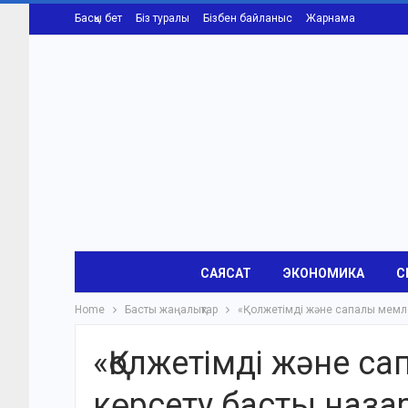
Басқы бет
Біз туралы
Бізбен байланыс
Жарнама
САЯСАТ
ЭКОНОМИКА
С
Home
Басты жаңалықтар
«Қолжетімді және сапалы мемле
«Қолжетімді және с
көрсету басты наза