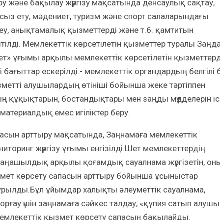
ру және бақылау жүргізу мақсатында денсаулық сақтау,
асыз ету, мәдениет, туризм және спорт салаларындағы
кеу, анықтамалық қызметтерді және т.б. қамтитын
ітілді. Мемлекеттік көрсетілетін қызметтер туралы Заңд
ет» ұғымы арқылы мемлекеттік көрсетілетін қызметтерд
 бағыттар ескерілді:- мемлекеттік органдардың белгілі б
ызметті алушылардың өтініші бойынша жеке тәртіппен
ың құқықтарын, бостандықтары мен заңды мүдделерін іс
 материалдық емес игіліктер беру.
пасын арттыру мақсатында, Заңнамаға мемлекеттік
торинг жүргізу ұғымы енгізілді.Шет мемлекеттердің
 жаңашылдық арқылы қоғамдық сауалнама жүргізетін, он
змет көрсету сапасын арттыру бойынша ұсыныстар
ұрылды.Бұл ұйымдар халықты әлеуметтік сауалнама,
рғау үшін заңнамаға сәйкес талдау, «құпия сатып алушы
мемлекеттік қызмет көрсету сапасын бақылайды.