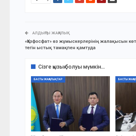
АЛДЫҢҒЫ ЖАҢАЛЫҚ
«Қазфосфат» өз жұмыскерлерінің жалақысын көт
тегін ыстық тамақпен қамтуда
Сізге қызық болуы мүмкін...
БАСТЫ ЖАҢАЛЫҚТАР
БАСТЫ ЖАҢА