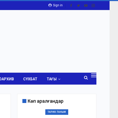
Sign in
ОАРХИВ
СҰХБАТ
ТАҒЫ
Көп қаралғандар
ТАРИХ-ТАНЫМ