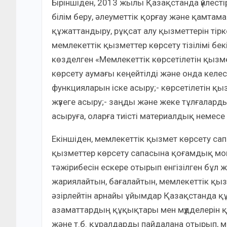
Біріншіден, 2013 жылы Қазақстанда үйлесті
білім беру, әлеуметтік қорғау және қамтам
құжаттандыру, рұқсат алу қызметтерін тір
мемлекеттік қызметтер көрсету тізілімі бек
көзделген «Мемлекеттік көрсетілетін қызм
көрсету аумағы кеңейтілді және онда келесі
функцияларын іске асыру;- көрсетілетін қ
жүзеге асыру;- заңды және жеке тұлғалард
асыруға, оларға тиісті материалдық немесе
Екіншіден, мемлекеттік қызмет көрсету са
қызметтер көрсету сапасына қоғамдық мони
тәжірибесін ескере отырып енгізілген бұл
жариялайтын, бағалайтын, мемлекеттік қы
әзірлейтін арнайы ұйымдар Қазақстанда қ
азаматтардың құқықтары мен мүдделерін қо
және т.б. құралдарды пайдалана отырып, 