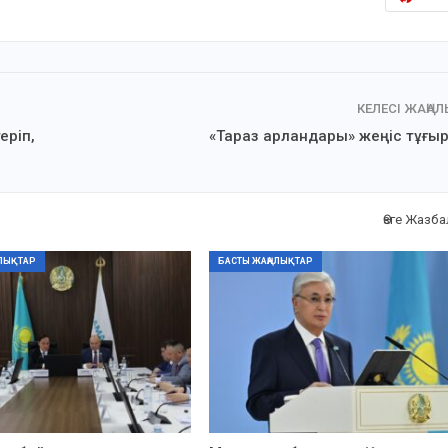
КЕЛЕСІ ЖАҢА
еріп,
«Тараз арландары» жеңіс тұғы
Өзге Жазб
ЛЫҚТАР
БАСТЫ ЖАҢАЛЫҚТАР