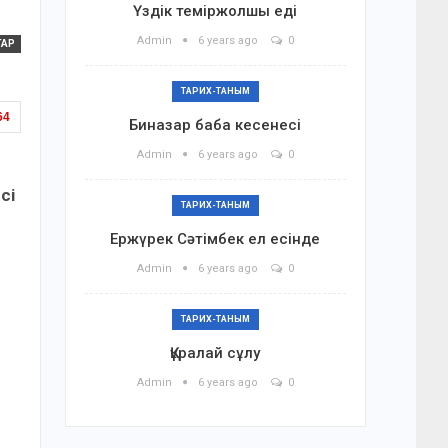
Үздік теміржолшы еді
Admin
6 years ago
0
ТАР
ТАРИХ-ТАНЫМ
64
Биназар баба кесенесі
Admin
6 years ago
0
сі
ТАРИХ-ТАНЫМ
Ержүрек Сәтімбек ел есінде
Admin
6 years ago
0
ТАРИХ-ТАНЫМ
Құралай сұлу
Admin
6 years ago
0