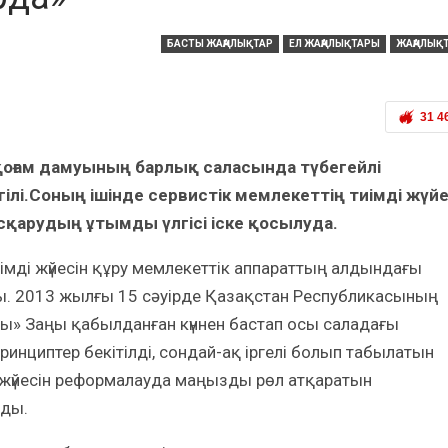
БАСТЫ ЖАҢАЛЫҚТАР
ЕЛ ЖАҢАЛЫҚТАРЫ
ЖАҢАЛЫҚ
31 4
қоғам дамуыны­ң барлық­ саласында түбегейлі
ілі.Соның ішінде сервистік мемлекет­тің тиімді жүйе
сқарудың ұтымды үлгісі іске қосылуда.
 тиімді жүйесін құру мемлекеттік аппараттың алдындағы
ы. 2013 жылғы 15 сәуірде Қазақстан Республикасының
лы» Заңы қабылданған күннен бастап осы саладағы
ринциптер бекітілді, сондай-ақ іргелі болып табылатын
жүйесін реформалауда маңызды рөл атқаратын
ды.