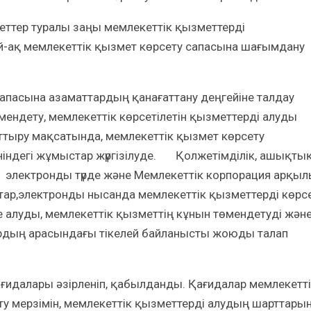
меттер туралы заңы мемлекеттік қызметтерді
-ақ мемлекеттік қызмет көрсету сапасына шағымдану
сапасына азаматтардың қанағаттану деңгейіне талдау
мендету, мемлекеттік көрсетілетін қызметтерді алуды
арттыру мақсатында, мемлекеттік қызмет көрсету
ніндегі жұмыстар жүргізілуде. Қолжетімділік, ашықтық
 электронды түрде және Мемлекеттік корпорация арқы
ар,электронды нысанда мемлекеттік қызметтерді көрс
е алуды, мемлекеттік қызметтің кұнын төмендетуді жән
рдың арасындағы тікелей байланысты жоюды талап
ағидалары әзірленіп, қабылданды. Қағидалар мемлекетт
ту мерзімін, мемлекеттік қызметтерді алудың шарттарын