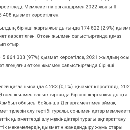
рсетіледі. Мемлекеттік органдармен 2022 жылы II
3 408 қызмет көрсетілген.
жылдың бірінші жартыжылдығында 174 822 (2,9%) қызм
мет көрсетілген. Өткен жылмен салыстырғанда қағаз
ып отыр.
– 5 864 303 (97%) қызмет көрсетілсе, 2021 жылдың осы
етілген,яғни өткен жылмен салыстырғанда бірінші
ей қағаз нысанда 4 283 (0,1%) қызмет көрсетілді, 20
. Өткен жылмен салыстырғанда бірінші жартыжылдықта
 Жамбыл облысы бойынша Департаментімен аймақ
ет түрлерін алу тәртібі туралы, сонымен қатар мемлекетт
тік қызметтерді алу мүмкіндіктері туралы ақпараттану
ттік мекемелердің қызметін жандандыру жұмыстары