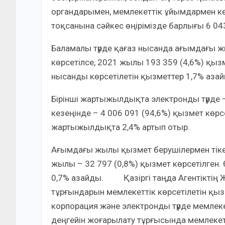
органдарымен, мемлекеттік ұйымдармен кө
тоқсанына сәйкес өңірімізде барлығы 6 04
Баламалы түрде қағаз нысанда ағымдағы 
көрсетілсе, 2021 жылы 193 359 (4,6%) қыз
нысанды көрсетілетін қызметтер 1,7% азай
Бірінші жартыжылдықта электронды түрде 
кезеңінде – 4 006 091 (94,6%) қызмет көрс
жартыжылдықта 2,4% артып отыр.
Ағымдағы жылы қызмет берушілермен тікел
жылы – 32 797 (0,8%) қызмет көрсетілген
0,7% азайды. Қазіргі таңда Агентіктің
тұрғындарын мемлекеттік көрсетілетін қызм
корпорация және электронды түрде мемлекет
деңгейін жоғарылату тұрғысында мемлеке