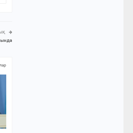
ЛЫҚ
рында
алар