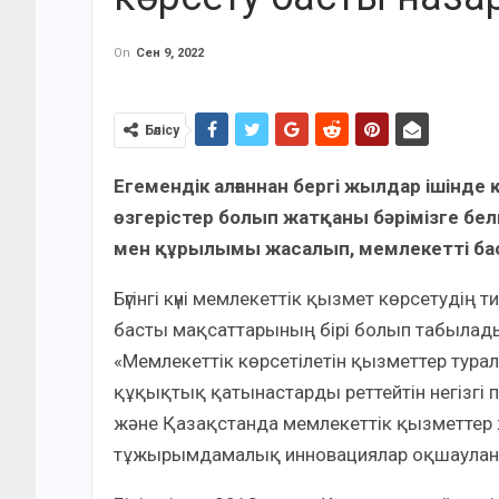
On
Сен 9, 2022
Бөлісу
Егемендік алғаннан бергі жылдар ішінде 
өзгерістер болып жатқаны бәрімізге белг
мен құрылымы жасалып, мемлекет­ті ба
Бүгінгі күні мемлекеттік қызмет көрсетудің
басты мақсаттарының бірі болып табылад
«Мемлекеттік көрсетілетін қызметтер тура
құқықтық қатынастарды реттейтін негiзгi п
және Қазақстанда мемлекеттік қызметтер 
тұжырымдамалық инновациялар оқшаулан