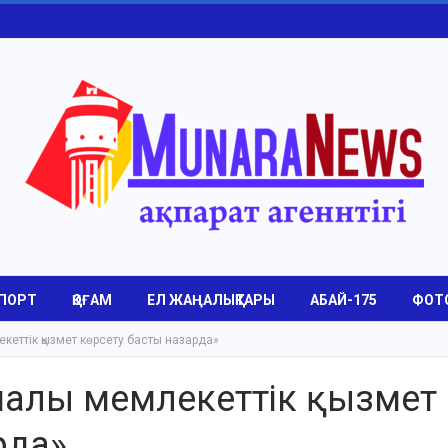
ПОРТ
ҚОҒАМ
ЕЛ ЖАҢАЛЫҚТАРЫ
АБАЙ-175
ФОТ
кеттік қызмет көрсету басты назарда»
апалы мемлекеттік қызмет
рда»