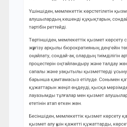
Үшіншіден, мемлекеттік көрстетілетін қыз
алушылардың кешенді құқықтарын, сондай
тәртібін реттейді.
Төртіншіден, мемлекеттік қызмет көрсету 
жүргізу арқылы бюрократияның деңгейін тө
оңайлату, сондай-ақ олардың тиімділігін 
процестерін оңтайландыру және талдау жө
сапалы және уақытылы қызметтерді ұсыну
барынша қамтамасыз етілуде. Сонымен қат
құжаттарын жеңіл өңдеуді, қысқа мерзімд
лауазымды тұлғалар мен қызмет алушыла
ететінін атап өткен жөн.
Бесіншіден, мемлекеттік қызмет көрсету қ
қызмет алу үшін қажетті құжаттарды, көрсе