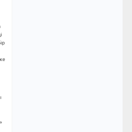
а
і
ір
ке
ы
»