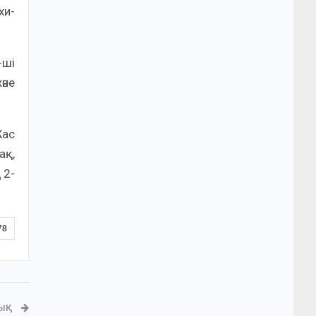
хи-
-ші
әне
Жас
ақ,
 2-
78
ЛЫҚ