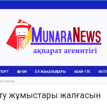
ПОРТ
ҚОҒАМ
ЕЛ ЖАҢАЛЫҚТАРЫ
АБАЙ-175
ФОТ
сын табады
йту жұмыстары жалғасын