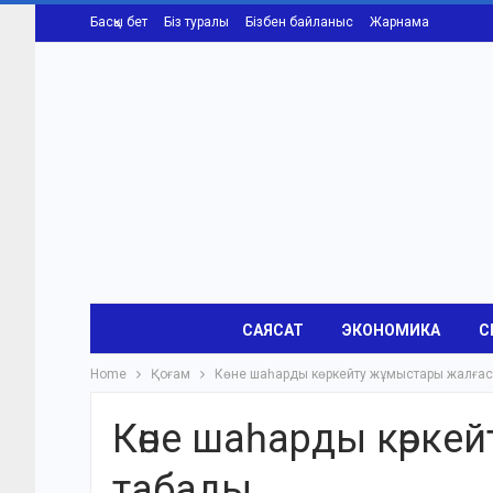
Басқы бет
Біз туралы
Бізбен байланыс
Жарнама
САЯСАТ
ЭКОНОМИКА
С
Home
Қоғам
Көне шаһарды көркейту жұмыстары жалға
Көне шаһарды көрке
табады