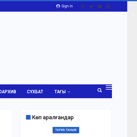
Sign in
ОАРХИВ
СҰХБАТ
ТАҒЫ
Көп қаралғандар
ТАРИХ-ТАНЫМ