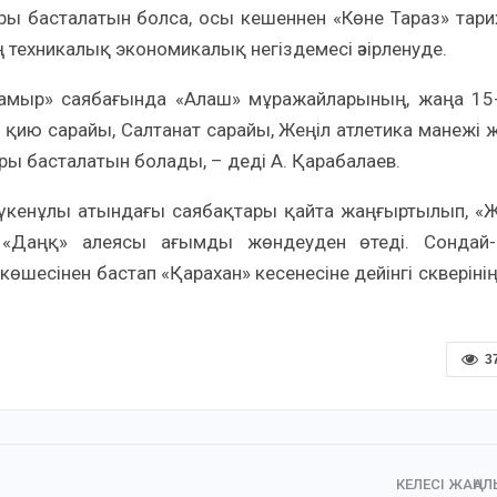
ы басталатын болса, осы кешеннен «Көне Тараз» тари
 техникалық экономикалық негіздемесі әзірленуде.
Мамыр» саябағында «Алаш» мұражайларының, жаңа 15
қию сарайы, Салтанат сарайы, Жеңіл атлетика манежі ж
ы басталатын болады, – деді А. Қарабалаев.
.Дүкенұлы атындағы саябақтары қайта жаңғыртылып, «
«Даңқ» алеясы ағымды жөндеуден өтеді. Сондай-
шесінен бастап «Қарахан» кесенесіне дейінгі скверінің
3
КЕЛЕСІ ЖАҢА