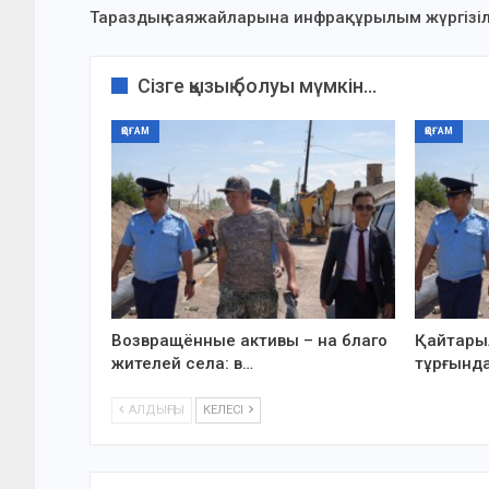
Тараздың саяжайларына инфрақұрылым жүргізіл
Сізге қызық болуы мүмкін...
ҚОҒАМ
ҚОҒАМ
Возвращённые активы – на благо
Қайтарыл
жителей села: в…
тұрғында
АЛДЫҢҒЫ
КЕЛЕСІ