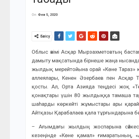
On
Фев 5, 2020
Бөлісу
Облыс әкімі Асқар Мырзахметовтың баст
дамыту мақсатында бірнеше жаңа нысанда
жылдық мерейтойына орай «Көне Тараз» ке
аллеялары, Кенен Әзербаев пен Асқар Т
қосты. Ал, Орта Азияда теңдесі жоқ «Т
қонақтары үшін 80 жылдыққа тамаша та
шаһарды көркейті жұмыстары ары қарай 
Айтқазы Қарабалаев қала тұрғындарына бер
– Ағымдағы жылдың жоспарына сәйкес 
кезеңінде «Көне қамал» ғимаратының, 