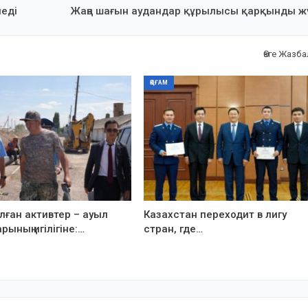
еді
Жаңа шағын аудандар құрылысы қарқынды ж
Өзге Жазб
ҚОҒАМ
ған активтер – ауыл
Казахстан переходит в лигу
рының игілігіне:…
стран, где…