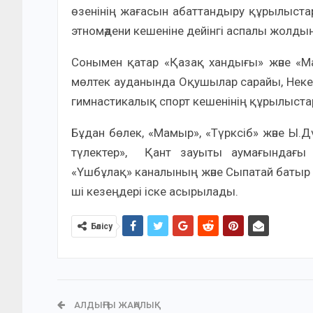
өзенінің жағасын абаттандыру құрылыстар
этномәдени кешеніне дейінгі аспалы жолдың
Сонымен қатар «Қазақ хандығы» және «
мөлтек ауданында Оқушылар сарайы, Неке 
гимнастикалық спорт кешенінің құрылыстар
Бұдан бөлек, «Мамыр», «Түрксіб» және Ы
түлектер», Қант зауыты аумағындағы 
«Үшбұлақ» каналының және Сыпатай батыр кө
ші кезеңдері іске асырылады.
Бөлісу
АЛДЫҢҒЫ ЖАҢАЛЫҚ