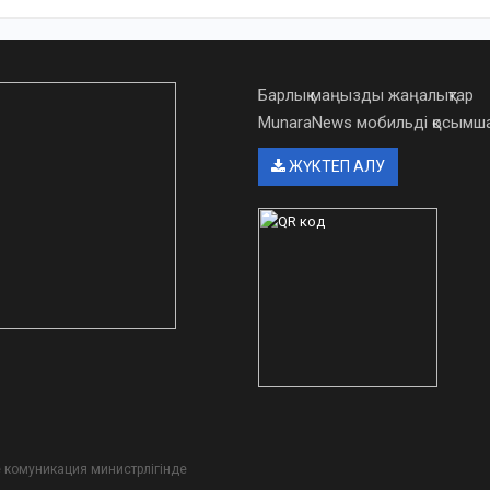
Барлық маңызды жаңалықтар
MunaraNews мобильді қосым
ЖҮКТЕП АЛУ
әне комуникация министрлігінде