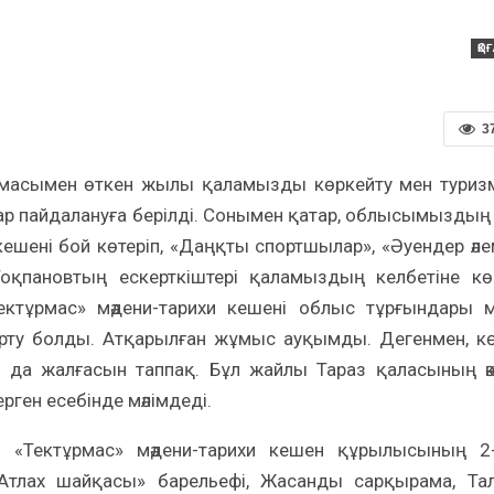
ҚО
3
амасымен өткен жылы қаламызды көркейту мен туриз
р пайдалануға берілді. Сонымен қатар, облысымыздың
шені бой көтеріп, «Даңқты спортшылар», «Әуендер әле
оқпановтың ескерткіштері қаламыздың келбетіне кө
ектұрмас» мәдени-тарихи кешені облыс тұрғындары 
рту болды. Атқарылған жұмыс ауқымды. Дегенмен, к
да жалғасын таппақ. Бұл жайлы Тараз қаласының әк
ген есебінде мәлімдеді.
«Тектұрмас» мәдени-тарихи кешен құрылысының 2
«Атлах шайқасы» барельефі, Жасанды сарқырама, Та