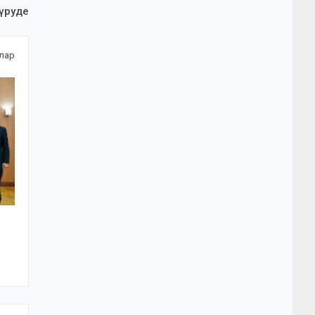
үруде
алар