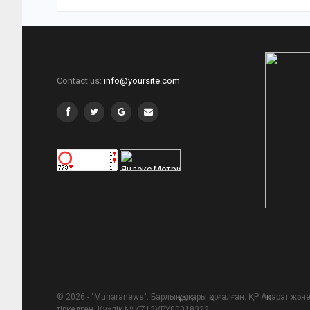
Contact us:
info@yoursite.com
© 2026 - "Munaranews". Барлық құқықтары қорғалған. ҚР Ақпарат ж
тіркелген. Куәлік № KZ13VPY00018322