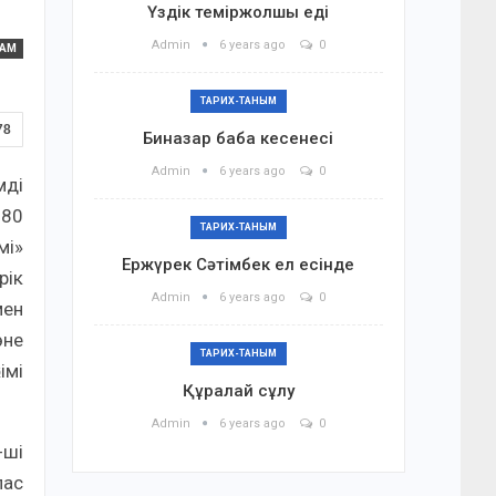
Үздік теміржолшы еді
Admin
6 years ago
0
ҒАМ
ТАРИХ-ТАНЫМ
78
Биназар баба кесенесі
Admin
6 years ago
0
мді
 80
ТАРИХ-ТАНЫМ
мі»
Ержүрек Сәтімбек ел есінде
рік
Admin
6 years ago
0
мен
өне
ТАРИХ-ТАНЫМ
імі
Құралай сұлу
Admin
6 years ago
0
-ші
лас