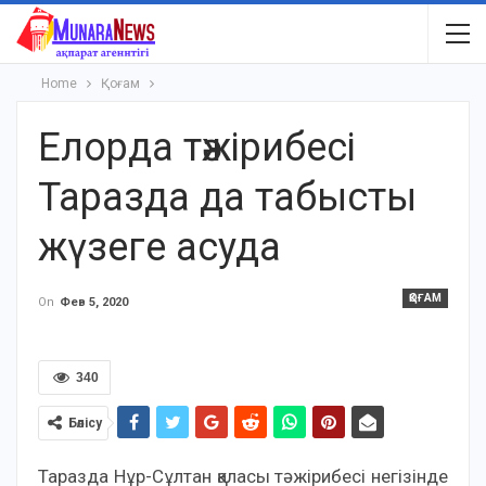
Home
Қоғам
Елорда тәжірибесі
Таразда да табысты
жүзеге асуда
ҚОҒАМ
On
Фев 5, 2020
340
Бөлісу
Таразда Нұр-Сұлтан қаласы тәжірибесі негізінде