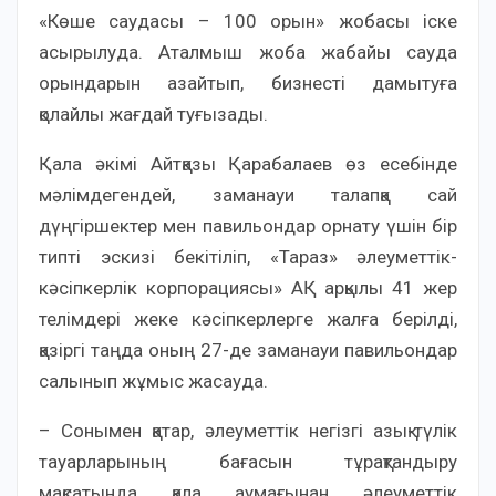
«Көше саудасы – 100 орын» жобасы іске
асырылуда. Аталмыш жоба жабайы сауда
орындарын азайтып, бизнесті дамытуға
қолайлы жағдай туғызады.
Қала әкімі Айтқазы Қарабалаев өз есебінде
мәлімдегендей, заманауи талапқа сай
дүңгіршектер мен павильондар орнату үшін бір
типті эскизі бекітіліп, «Тараз» әлеуметтік-
кәсіпкерлік корпорациясы» АҚ арқылы 41 жер
телімдері жеке кәсіпкерлерге жалға берілді,
қазіргі таңда оның 27-де заманауи павильондар
салынып жұмыс жасауда.
– Сонымен қатар, әлеуметтік негізгі азық-түлік
тауарларының бағасын тұрақтандыру
мақсатында қала аумағынан әлеуметтік