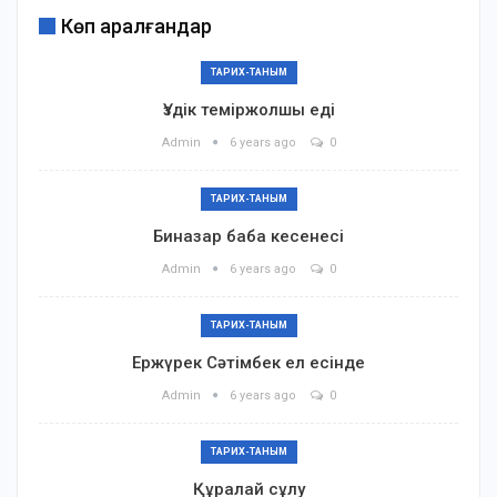
Көп қаралғандар
ТАРИХ-ТАНЫМ
Үздік теміржолшы еді
Admin
6 years ago
0
ТАРИХ-ТАНЫМ
Биназар баба кесенесі
Admin
6 years ago
0
ТАРИХ-ТАНЫМ
Ержүрек Сәтімбек ел есінде
Admin
6 years ago
0
ТАРИХ-ТАНЫМ
Құралай сұлу