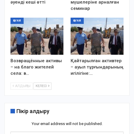
әуенді кеші өтті
мүшелеріне арналған
семинар
ҚОҒАМ
ҚОҒАМ
Возвращённые активы
Қайтарылған активтер
– на благо жителей
– ауыл тұрғындарының
села: в…
игілігіне:…
АЛДЫҢҒЫ
КЕЛЕСІ
Пікір қалдыру
Your email address will not be published.