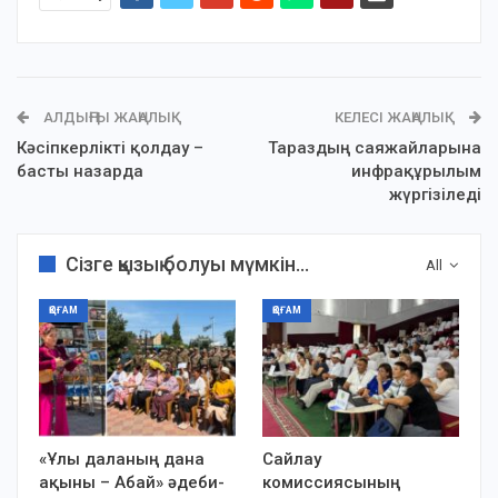
АЛДЫҢҒЫ ЖАҢАЛЫҚ
КЕЛЕСІ ЖАҢАЛЫҚ
Кәсіпкерлікті қолдау –
Тараздың саяжайларына
басты назарда
инфрақұрылым
жүргізіледі
Сізге қызық болуы мүмкін...
All
ҚОҒАМ
ҚОҒАМ
«Ұлы даланың дана
Сайлау
ақыны – Абай» әдеби-
комиссиясының