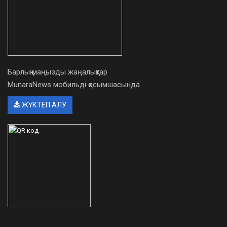
Барлық маңызды жаңалықтар
MunaraNews мобильді қосымшасында
ЖҮКТЕП АЛУ