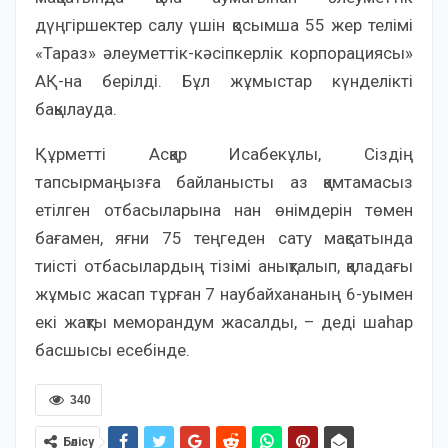
дүңгіршектер салу үшін қосымша 55 жер телімі
«Тараз» әлеуметтік-кәсіпкерлік корпорациясы»
АҚ-на берілді. Бұл жұмыстар күнделікті
бақылауда.
Құрметті Асқар Исабекұлы, Сіздің
тапсырмаңызға байланысты аз қамтамасыз
етілген отбасыларына нан өнімдерін төмен
бағамен, яғни 75 теңгеден сату мақсатында
тиісті отбасылардың тізімі анықталып, қаладағы
жұмыс жасап тұрған 7 наубайхананың 6-уымен
екі жақты меморандум жасалды, – деді шаһар
басшысы есебінде.
340
Бөлісу