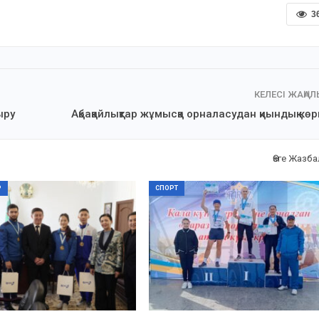
3
КЕЛЕСІ ЖАҢА
ыру
Ақбақайлықтар жұмысқа орналасудан қиындық кө
Өзге Жазб
Р
СПОРТ