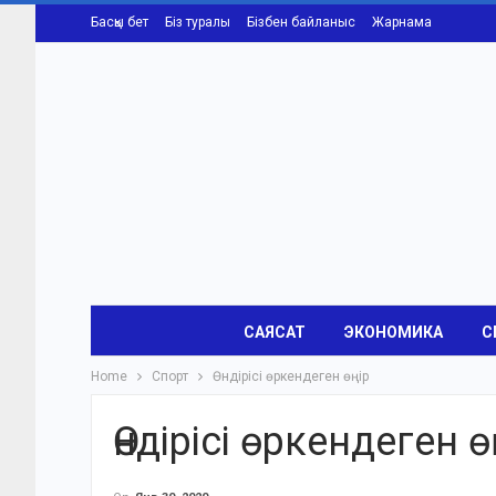
Басқы бет
Біз туралы
Бізбен байланыс
Жарнама
САЯСАТ
ЭКОНОМИКА
С
Home
Спорт
Өндірісі өркендеген өңір
Өндірісі өркендеген ө