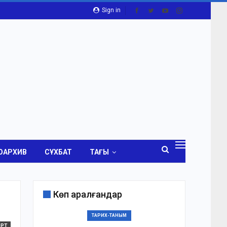
Sign in
ОАРХИВ
СҰХБАТ
ТАҒЫ
Көп қаралғандар
ТАРИХ-ТАНЫМ
ОРТ