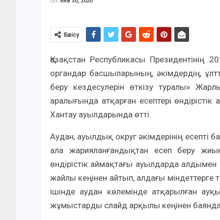
On
Янв 30, 2020
Бөлісу
Қазақстан Республикасы Президентінің
органдар басшыларының, әкімдердің, ұл
беру кездесулерін өткізу туралы» Жарл
аралығында атқарған есептері өндірістік
Хантау ауылдарында өтті.
Аудан, ауылдық округ әкімдерінің есепті
ала жарияланғандықтан есеп беру жиы
өндірістік аймақтағы ауылдарда алдымен 
жайлы кеңінен айтып, алдағы міндеттерге
ішінде аудан көлемінде атқарылған ау
жұмыстарды слайд арқылы кеңінен баяндап