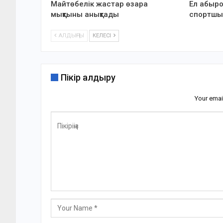
Майтөбелік жастар өзара
Ел абырой
мықтыны анықтады
спортшы
АЛДЫҢҒЫ
КЕЛЕСІ
Пікір қалдыру
Your emai