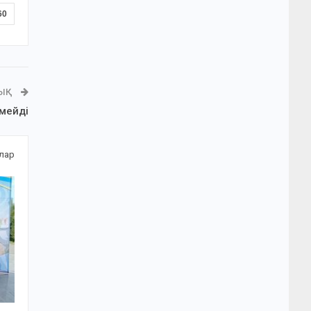
60
ЛЫҚ
рмейді
алар