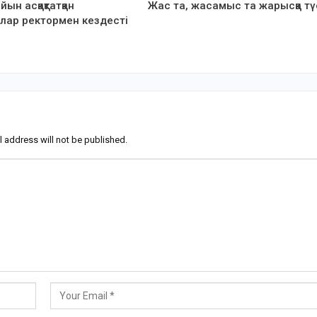
ын асқақтатқан
Жас та, жасамыс та жарысқа тү
лар ректормен кездесті
l address will not be published.