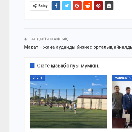
Бөлісу
АЛДЫҢҒЫ ЖАҢАЛЫҚ
Мақсат – жаңа ауданды бизнес орталыққа айналд
Сізге қызық болуы мүмкін...
СПОРТ
ЖАҢАЛЫҚТА