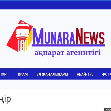
ПОРТ
ҚОҒАМ
ЕЛ ЖАҢАЛЫҚТАРЫ
АБАЙ-175
ФОТ
ңір
СП