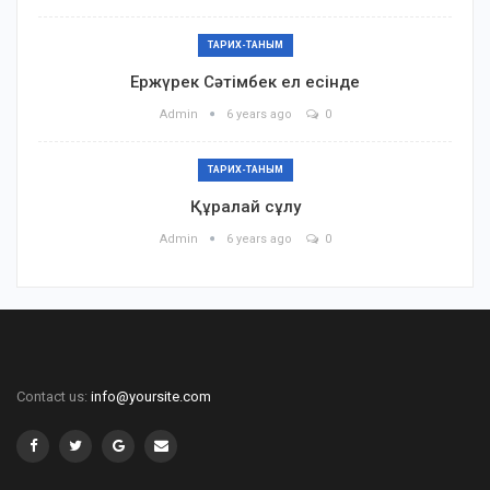
ТАРИХ-ТАНЫМ
Ержүрек Сәтімбек ел есінде
Admin
6 years ago
0
ТАРИХ-ТАНЫМ
Құралай сұлу
Admin
6 years ago
0
Contact us:
info@yoursite.com