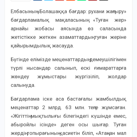
Елбасының «Болашаққа бағдар: рухани жаңғыру»
бағдарламалық мақаласының «Туған жер»
арнайы жобасы аясында өз саласында
жетістікке жеткен азаматтардың туған жеріне
қайырымдылық жасауда.
Бүгінде елімізде меценаттардың демеушілігімен
түрлі нысандар салынып, ескі ғимараттарға
жөндеу жұмыстары жүргізіліп, жолдар
салынуда.
Бағдарлама іске аса бастағалы жамбылдық
меценаттар 2 млрд. 63 млн. теңге жұмсаған.
«Жігіттің мықтылығы білегіндегі күшінде емес,
абыройлы ісінде» деген осы шығар. Туған
жердің топырағының қасиетін біліп, «Атаңнан мал