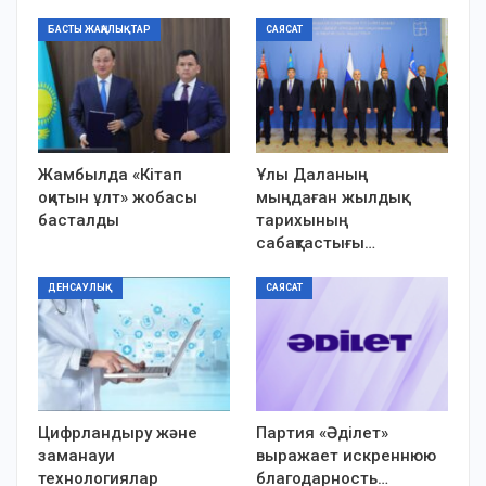
БАСТЫ ЖАҢАЛЫҚТАР
САЯСАТ
Жамбылда «Кітап
Ұлы Даланың
оқитын ұлт» жобасы
мыңдаған жылдық
басталды
тарихының
сабақтастығы…
ДЕНСАУЛЫҚ
САЯСАТ
Цифрландыру және
Партия «Әділет»
заманауи
выражает искреннюю
технологиялар
благодарность…