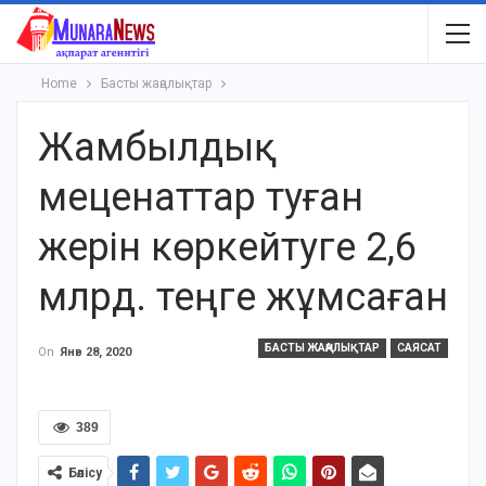
Home
Басты жаңалықтар
Жамбылдық
меценаттар туған
жерін көркейтуге 2,6
млрд. теңге жұмсаған
БАСТЫ ЖАҢАЛЫҚТАР
САЯСАТ
On
Янв 28, 2020
389
Бөлісу