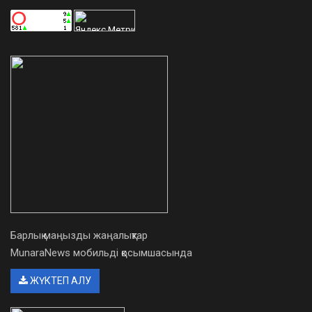
Барлық маңызды жаңалықтар
MunaraNews мобильді қосымшасында
ЖҮКТЕП АЛУ