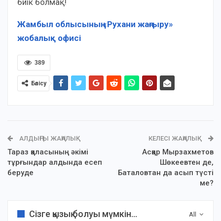
биік болмақ!
Жамбыл облысының «Рухани жаңғыру»
жобалық офисі
389
Бөлісу
АЛДЫҢҒЫ ЖАҢАЛЫҚ
КЕЛЕСІ ЖАҢАЛЫҚ
Тараз қаласының әкімі
Асқар Мырзахметов
тұрғындар алдында есеп
Шөкеевтен де,
беруде
Баталовтан да асып түсті
ме?
Сізге қызық болуы мүмкін...
All