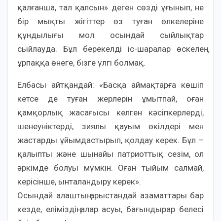
қалғанша, тал қалсын» деген сөзді ұғынып, не
бір мықты жігіттер өз туған өлкелеріне
құндылығы мол осындай сыйлықтар
сыйлауда. Бұл берекелді іс-шаралар өскелең
ұрпаққа өнеге, бізге үлгі болмақ.
Елбасы айтқандай: «Басқа аймақтарға көшіп
кетсе де туған жерлерін ұмытпай, оған
қамқорлық жасағысы келген кәсіпкерлерді,
шенеуніктерді, зиялы қауым өкілдері мен
жастарды ұйымдастырып, қолдау керек. Бұл –
қалыпты және шынайы патриоттық сезім, ол
әркімде болуы мүмкін. Оған тыйым салмай,
керісінше, ынталандыру керек».
Осындай алаштың арыстандай азаматтары бар
кезде, еліміздің алар асуы, бағындырар белесі