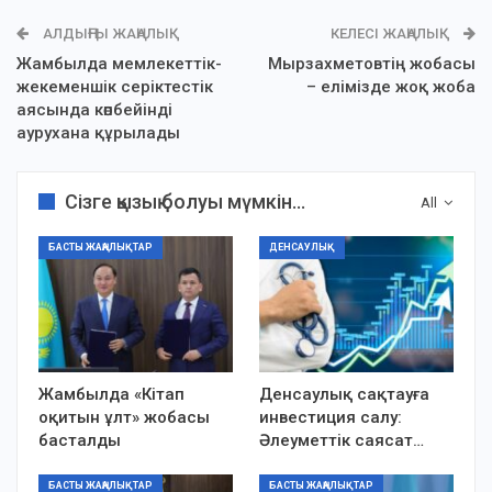
АЛДЫҢҒЫ ЖАҢАЛЫҚ
КЕЛЕСІ ЖАҢАЛЫҚ
Жамбылда мемлекеттік-
Мырзахметовтің жобасы
жекеменшік серіктестік
– елімізде жоқ жоба
аясында көпбейінді
аурухана құрылады
Сізге қызық болуы мүмкін...
All
БАСТЫ ЖАҢАЛЫҚТАР
ДЕНСАУЛЫҚ
Жамбылда «Кітап
Денсаулық сақтауға
оқитын ұлт» жобасы
инвестиция салу:
басталды
Әлеуметтік саясат…
БАСТЫ ЖАҢАЛЫҚТАР
БАСТЫ ЖАҢАЛЫҚТАР