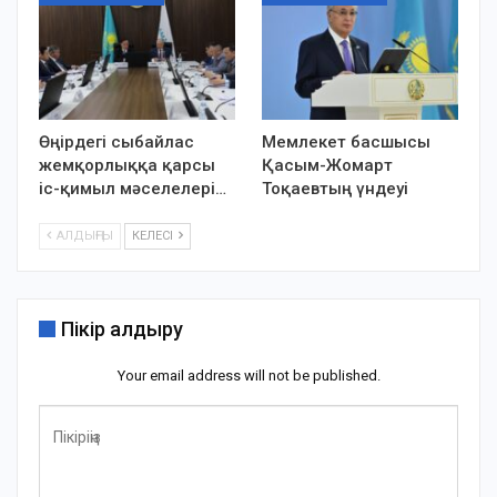
Өңірдегі сыбайлас
Мемлекет басшысы
жемқорлыққа қарсы
Қасым-Жомарт
іс-қимыл мәселелері…
Тоқаевтың үндеуі
АЛДЫҢҒЫ
КЕЛЕСІ
Пікір қалдыру
Your email address will not be published.