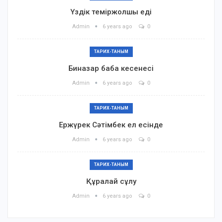
Үздік теміржолшы еді
Admin
6 years ago
0
ТАРИХ-ТАНЫМ
Биназар баба кесенесі
Admin
6 years ago
0
ТАРИХ-ТАНЫМ
Ержүрек Сәтімбек ел есінде
Admin
6 years ago
0
ТАРИХ-ТАНЫМ
Құралай сұлу
Admin
6 years ago
0