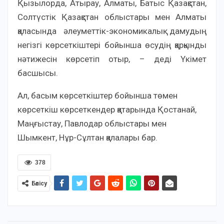
Қызылорда, Атырау, Алматы, Батыс Қазақстан,
Солтүстік Қазақстан облыстары мен Алматы
қаласында әлеуметтік-экономикалық дамудың
негізгі көрсеткіштері бойынша өсудің қарқынды
нәтижесін көрсетіп отыр, – деді Үкімет
басшысы.
Ал, басым көрсеткіштер бойынша төмен
көрсеткіш көрсеткендер қатарында Қостанай,
Маңғыстау, Павлодар облыстары мен
Шымкент, Нұр-Сұлтан қалалары бар.
378
Бөлісу