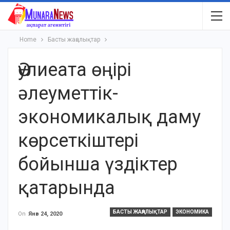
Home
Басты жаңалықтар
Әулиеата өңірі
әлеуметтік-
экономикалық даму
көрсеткіштері
бойынша үздіктер
қатарында
БАСТЫ ЖАҢАЛЫҚТАР
ЭКОНОМИКА
On
Янв 24, 2020