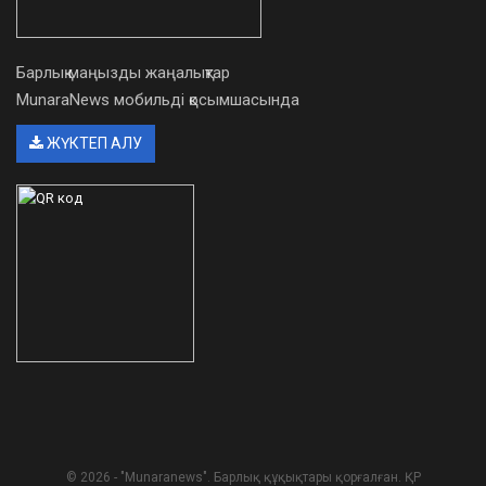
Барлық маңызды жаңалықтар
MunaraNews мобильді қосымшасында
ЖҮКТЕП АЛУ
© 2026 - "Munaranews". Барлық құқықтары қорғалған. ҚР