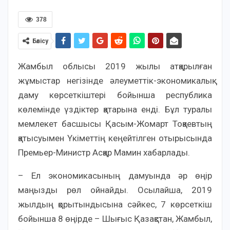
378
Бөлісу
Жамбыл облысы 2019 жылы атқарылған
жұмыстар негізінде әлеуметтік-экономикалық
даму көрсеткіштері бойынша республика
көлемінде үздіктер қатарына енді. Бұл туралы
мемлекет басшысы Қасым-Жомарт Тоқаевтың
қатысуымен Үкіметтің кеңейтілген отырысында
Премьер-Министр Асқар Мамин хабарлады.
– Ел экономикасының дамуында әр өңір
маңызды рөл ойнайды. Осылайша, 2019
жылдың қорытындысына сәйкес, 7 көрсеткіш
бойынша 8 өңірде – Шығыс Қазақстан, Жамбыл,