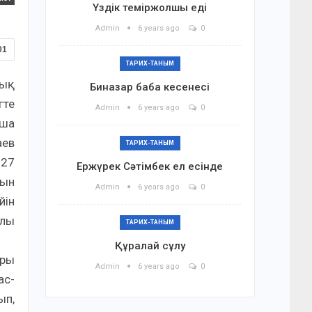
Үздік теміржолшы еді
Admin
6 years ago
0
01
ТАРИХ-ТАНЫМ
тық
Биназар баба кесенесі
гте
Admin
6 years ago
0
аша
аев
ТАРИХ-ТАНЫМ
127
Ержүрек Сәтімбек ел есінде
рын
Admin
6 years ago
0
йін
ылы
ТАРИХ-ТАНЫМ
Құралай сұлу
ары
Admin
6 years ago
0
ас-
ып,