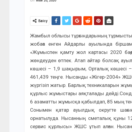
On
Май 20, 2020
Бөлісу
Жамбыл облысы тұрғындарының тұрмыстық
жобаға енген Айдарлы ауылында біршам
«Жұмыспен қамту жол картасы 2020 бағ
жөндеуден өтпек. Атап айтар болсақ ауы
көшесі – 1,9 шақырым, Орталық көшесі
461,439 теңге. Нысанды «Жігер-2004» ЖШС 
жүргізіп жатыр. Барлық техникаларын жұм
құрлыс жұмыстары аяқталады дейді.Сонда
6 азаматты жұмысқа қабылдап, 85 мың тен
Сонымен қатар ауылдық округте шағын
орнатылуда. Нысанның сметалық құны 1
сервис құрлысы» ЖШС ұтып алған. Ныса