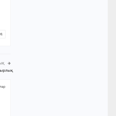
01
ЛЫҚ
ырлық
алар