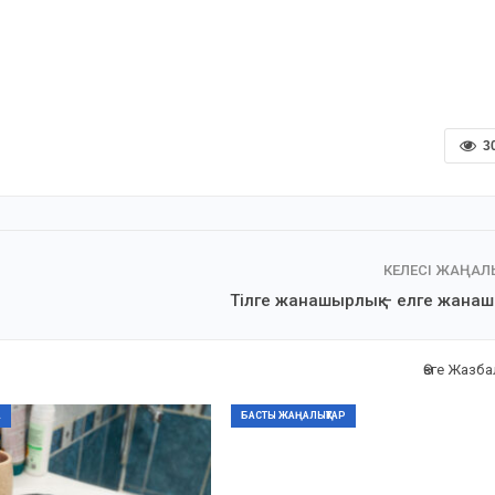
3
КЕЛЕСІ ЖАҢА
Тілге жанашырлық – елге жанаш
Өзге Жазб
А
БАСТЫ ЖАҢАЛЫҚТАР