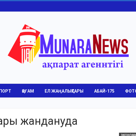
ПОРТ
ҚОҒАМ
ЕЛ ЖАҢАЛЫҚТАРЫ
АБАЙ-175
ФОТ
ары жандануда
ЭКОНОМ