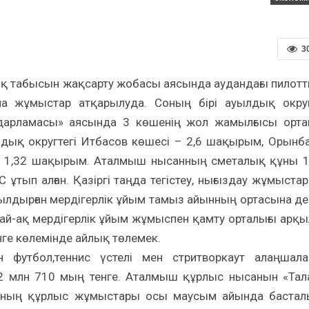
3
 табысын жақсарту жобасы аясында аудандағы пилот
а жұмыстар атқарылуда. Соның бірі ауылдық окру
дарламасы» аясында 3 көшенің жол жамылғысы орт
лдық округтегі Итбасов көшесі – 2,6 шақырым, Орынб
 – 1,32 шақырым. Аталмыш нысанның сметалық құны 
ұтып алған. Қазіргі таңда тегістеу, нығыздау жұмыста
ылдырған мердігерлік ұйым тамыз айынның ортасына де
й-ақ мердігерлік ұйым жұмыспен қамту орталығы арқ
ге көлемінде айлық төлемек.
 футбол,теннис үстелі мен стритворкаут алаңшал
2 млн 710 мың тенге. Аталмыш құрлыс нысанын «Тал
нның құрлыс жұмыстары осы маусым айында бастал