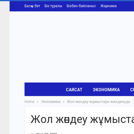
Басқы бет
Біз туралы
Бізбен байланыс
Жарнама
САЯСАТ
ЭКОНОМИКА
С
Home
Экономика
Жол жөндеу жұмыстары жандануда
Жол жөндеу жұмыст