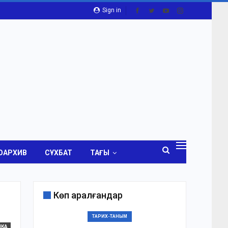
Sign in
ОАРХИВ
СҰХБАТ
ТАҒЫ
Көп қаралғандар
ТАРИХ-ТАНЫМ
ИКА