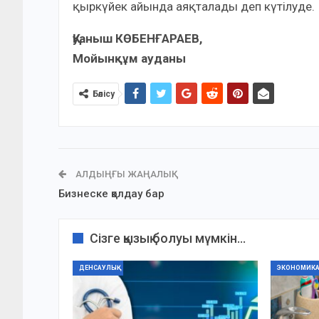
қыркүйек айында аяқталады деп күтілуде.
Қуаныш КӨБЕНҒАРАЕВ,
Мойынқұм ауданы
Бөлісу
АЛДЫҢҒЫ ЖАҢАЛЫҚ
Бизнеске қолдау бар
Сізге қызық болуы мүмкін...
ДЕНСАУЛЫҚ
ЭКОНОМИК