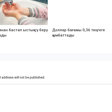
нан бастап ыстық су беру
Доллар бағамы 0,36 теңгеге
ады
қымбаттады
l address will not be published.