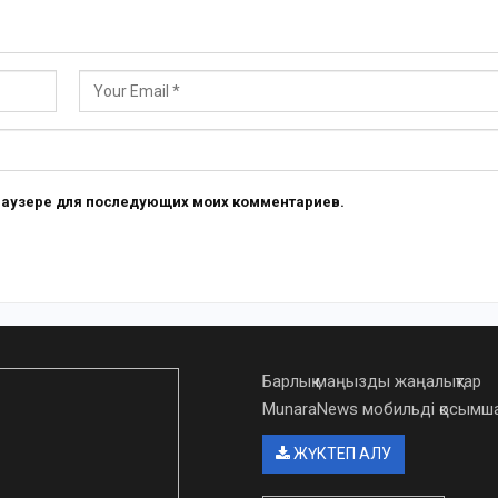
 браузере для последующих моих комментариев.
Барлық маңызды жаңалықтар
MunaraNews мобильді қосым
ЖҮКТЕП АЛУ