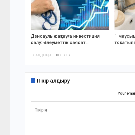
Денсаулық сақтауға инвестиция
1 маусым
салу: Әлеуметтік саясат…
тоқтатыл
АЛДЫҢҒЫ
КЕЛЕСІ
Пікір қалдыру
Your emai