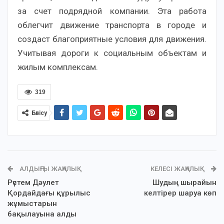
за счет подрядной компании. Эта работа
облегчит движение транспорта в городе и
создаст благоприятные условия для движения.
Учитывая дороги к социальным объектам и
жилым комплексам.
319
Бөлісу
АЛДЫҢҒЫ ЖАҢАЛЫҚ
КЕЛЕСІ ЖАҢАЛЫҚ
Рүстем Дәулет
Шудың шырайын
Қордайдағы құрылыс
келтірер шаруа көп
жұмыстарын
бақылауына алды