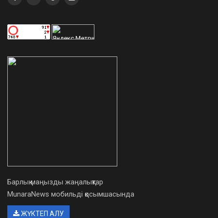
Барлық маңызды жаңалықтар
MunaraNews мобильді қосымшасында
ЖҮКТЕП АЛУ