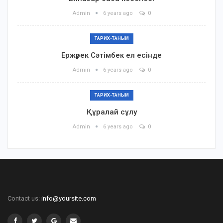
Admin
6 years ago
0
ТАРИХ-ТАНЫМ
Ержүрек Сәтімбек ел есінде
Admin
6 years ago
0
ТАРИХ-ТАНЫМ
Құралай сұлу
Admin
6 years ago
0
Contact us:
info@yoursite.com