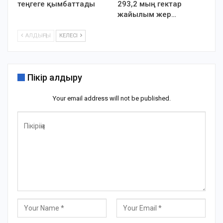
теңгеге қымбаттады
293,2 мың гектар
жайылым жер…
АЛДЫҢҒЫ
КЕЛЕСІ
Пікір қалдыру
Your email address will not be published.