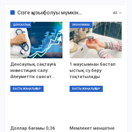
Сізге қызық болуы мүмкін...
All
ДЕНСАУЛЫҚ
ЭКОНОМИКА
Денсаулық сақтауға
1 маусымнан бастап
инвестиция салу:
ыстық су беру
Әлеуметтік саясат…
тоқтатылады
БАСТЫ ЖАҢАЛЫҚТАР
БАСТЫ ЖАҢАЛЫҚТАР
Доллар бағамы 0,36
Мемлекет меншігіне