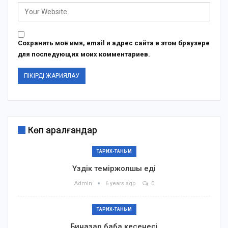
Сохранить моё имя, email и адрес сайта в этом браузере
для последующих моих комментариев.
Көп қаралғандар
ТАРИХ-ТАНЫМ
Үздік теміржолшы еді
Admin
6 years ago
0
ТАРИХ-ТАНЫМ
Биназар баба кесенесі