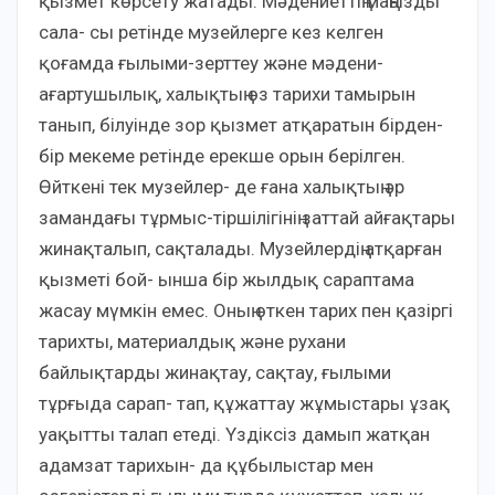
қызмет көрсету жатады. Мәдениеттің маңызды
сала- сы ретінде музейлерге кез келген
қоғамда ғылыми-зерттеу және мәдени-
ағартушылық, халықтың өз тарихи тамырын
танып, білуінде зор қызмет атқаратын бірден-
бір мекеме ретінде ерекше орын берілген.
Өйткені тек музейлер- де ғана халықтың әр
замандағы тұрмыс-тіршілігінің заттай айғақтары
жинақталып, сақталады. Музейлердің атқарған
қызметі бой- ынша бір жылдық сараптама
жасау мүмкін емес. Оның өткен тарих пен қазіргі
тарихты, материалдық және рухани
байлықтарды жинақтау, сақтау, ғылыми
тұрғыда сарап- тап, құжаттау жұмыстары ұзақ
уақытты талап етеді. Үздіксіз дамып жатқан
адамзат тарихын- да құбылыстар мен