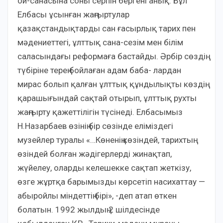
ой-санасына соны серпін бергені анық. Бұл
Елбасы ұсынған жаңғыртулар
қазақстандықтарды сан ғасырлық тарих пен
мәдениеттегі, ұлттық сана-сезім мен білім
саласындағы реформаға бастайды. Әрбір сөздің
түбіріне терең бойлаған адам баба- лардан
мирас болып қалған ұлттық құндылықты көздің
қарашығындай сақтай отырып, ұлттық рухты
жаңғырту қажеттілігін түсінеді. Елбасымыз
Н.Назарбаев өзінің бір сөзінде еліміздегі
музейлер туралы «…Көненің көзіндей, тарихтың
өзіндей болған жәдігерлерді жинақтап,
жүйелеу, оларды келешекке сақтап жеткізу,
өзге жұртқа барымызды көрсетіп насихаттау —
абыройлы міндеттің бірі», -деп атап өткен
болатын. 1992 жылдың 2 шілдесінде