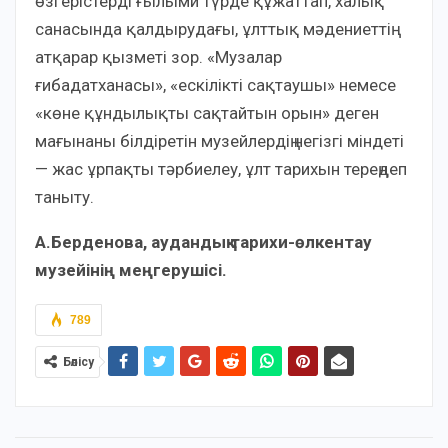
өзгерістерді ғылыми түрде құжаттап, халық
санасында қалдырудағы, ұлттық мәдениеттің
атқарар қызметі зор. «Музалар
ғибадатханасы», «ескілікті сақтаушы» немесе
«көне құндылықты сақтайтын орын» деген
мағынаны білдіретін музейлердің негізгі міндеті
— жас ұрпақты тәрбиелеу, ұлт тарихын тереңдеп
таныту.
А.Берденова, аудандық тарихи-өлкентау
музейінің меңгерушісі.
789
Бөлісу