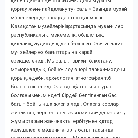
қабылданған ҚР «Тарихи-мәдени мұраны
қорғау және пайдалану ту- ралы» Заңында музей
мәселелері де назардан тыс қалмаған.
Қазақстан музейлерінің картасында музей- лер
республикалық, мекемелік, облыстық,
қалалық, аудандық деп бөлінген. Осы аталған
му- зейлер өз бағыттарына қарай
ерекшеленеді. Мысалы, тарихи- өлкетану,
мемориалдық, бейне- леу өнері, тарихи-мәдени
қорық, әдеби, археология, этнография т.б.
болып жіктеледі. Олардың бағыты әртүрлі
болғанымен, міндеті бірдей белгіленген бес
бағыт бой- ынша жүргізіледі. Оларға қорлар
жинақтап, зерттеп, оны экспозиция- да көрсету
жұмыстарын жан-жақты өрбітумен қатар,
келушілерге мәдени-ағарту бағыттарында