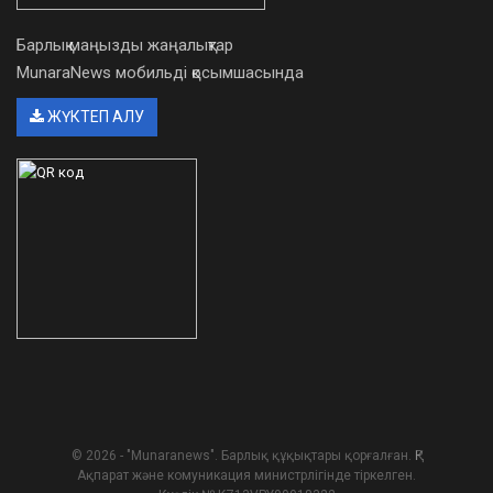
Барлық маңызды жаңалықтар
MunaraNews мобильді қосымшасында
ЖҮКТЕП АЛУ
© 2026 - "Munaranews". Барлық құқықтары қорғалған. ҚР
Ақпарат және комуникация министрлігінде тіркелген.