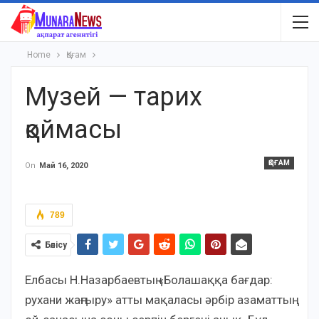
Home
Қоғам
Музей — тарих
қоймасы
ҚОҒАМ
On
Май 16, 2020
789
Бөлісу
Елбасы Н.Назарбаевтың «Болашаққа бағдар:
рухани жаңғыру» атты мақаласы әрбір азаматтың