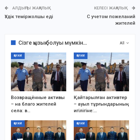
АЛДЫҢҒЫ ЖАҢАЛЫҚ
КЕЛЕСІ ЖАҢАЛЫҚ
Үздік теміржолшы еді
С учетом пожеланий
жителей
Сізге қызық болуы мүмкін...
All
ҚОҒАМ
ҚОҒАМ
Возвращённые активы
Қайтарылған активтер
– на благо жителей
– ауыл тұрғындарының
села: в…
игілігіне:…
ҚОҒАМ
ҚОҒАМ