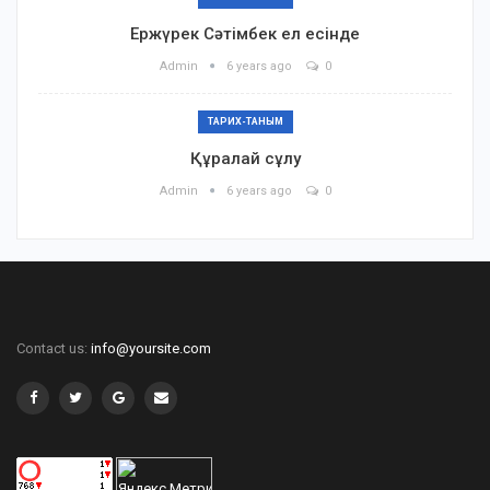
Ержүрек Сәтімбек ел есінде
Admin
6 years ago
0
ТАРИХ-ТАНЫМ
Құралай сұлу
Admin
6 years ago
0
Contact us:
info@yoursite.com