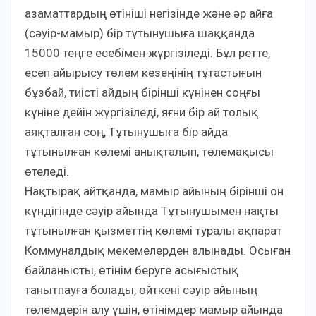
азаматтардың өтініші негізінде және әр айға
(сәуір-мамыр) бір тұтынушыға шаққанда
15000 теңге есебімен жүргізіледі. Бұл ретте,
есеп айырысу төлем кезеңінің тұтастығын
бұзбай, тиісті айдың бірінші күнінен соңғы
күніне дейін жүргізіледі, яғни бір ай толық
аяқталған соң, Тұтынушыға бір айда
тұтынылған көлемі анықталып, төлемақысы
өтеледі.
Нақтырақ айтқанда, мамыр айының бірінші он
күндігінде сәуір айында Тұтынушымен нақты
тұтынылған қызметтің көлемі туралы ақпарат
Коммуналдық мекемелерден алынады. Осыған
байланысты, өтінім беруге асығыстық
танытпауға болады, өйткені сәуір айының
төлемдерін алу үшін, өтінімдер мамыр айында