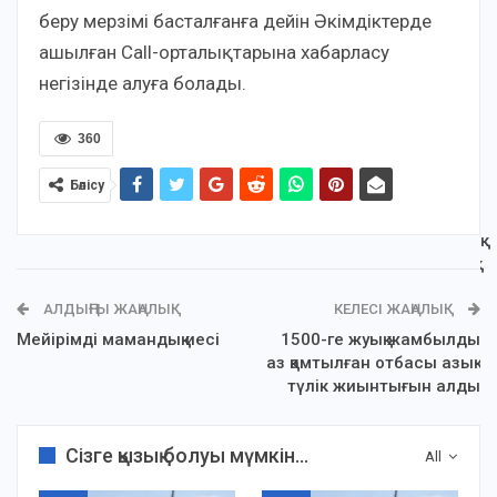
беру мерзімі басталғанға дейін Әкімдіктерде
ашылған Сall-орталықтарына хабарласу
негізінде алуға болады.
360
Бөлісу
АЛДЫҢҒЫ ЖАҢАЛЫҚ
КЕЛЕСІ ЖАҢАЛЫҚ
Мейірімді мамандық иесі
1500-ге жуық жамбылдық
аз қамтылған отбасы азық-
түлік жиынтығын алды
Сізге қызық болуы мүмкін...
All