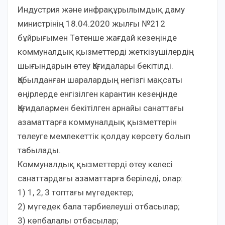
Индустрия және инфрақұрылымдық даму
министрінің 18.04.2020 жылғы №212
бұйрығымен Төтенше жағдай кезеңінде
коммуналдық қызметтерді жеткізушілердің
шығындарын өтеу Қағидалары бекітілді.
Қабылданған шаралардың негізгі мақсаты
өңірлерде енгізілген карантин кезеңінде
Қағидалармен бекітілген арнайы санаттағы
азаматтарға коммуналдық қызметтерін
төлеуге мемлекеттік қолдау көрсету болып
табылады.
Коммуналдық қызметтерді өтеу келесі
санаттардағы азаматтарға беріледі, олар:
1) 1, 2, 3 топтағы мүгедектер;
2) мүгедек бала тәрбиелеуші отбасылар;
3) көпбалалы отбасылар;