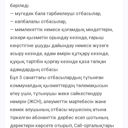
беріледі.
— мүгедек бала тәрбиелеуші отбасылар,
— көпбалалы отбасылар,
— мемлекеттік немесе қоғамдық міндеттерін,
әскери қызметін орындау кезінде, ғарыш
кеңістігіне ұшуды дайындау немесе жүзеге
асыру кезінде, адам өмірін құтқару кезінде,
құқық тәртібін қорғау кезінде қаза тапқан
адамдардың отбасы.
Бұл 3 санаттағы отбасылардың тұтынған
коммуналдық қызметтердің төлемақысын
өтеу үшін, тұтынушы жеке сәйкестендіру
нөмірін (ЖСН), әлеуметтік мәртебесін және
көмек алушының отбасы мүшесінің атына
тіркелген абоненттік дербес есеп шотының
деректерін көрсете отырып, Сall-орталықтары