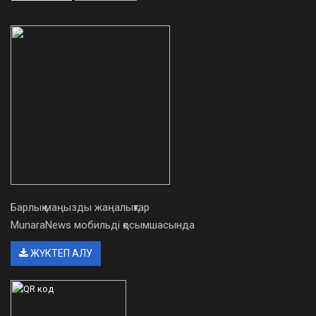
Барлық маңызды жаңалықтар
MunaraNews мобильді қосымшасында
ЖҮКТЕП АЛУ