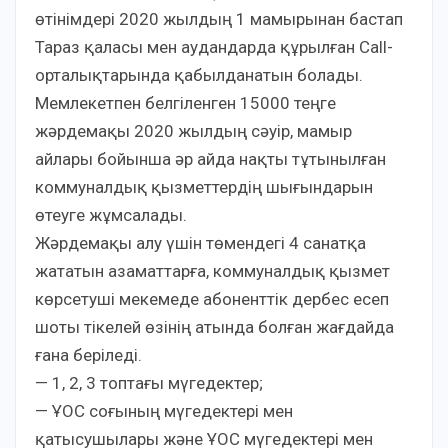
өтінімдері 2020 жылдың 1 мамырынан бастап
Тараз қаласы мен аудандарда құрылған Сall-
орталықтарында қабылданатын болады.
Мемлекетпен белгіленген 15000 теңге
жәрдемақы 2020 жылдың сәуір, мамыр
айлары бойынша әр айда нақты тұтынылған
коммуналдық қызметтердің шығындарын
өтеуге жұмсалады.
Жәрдемақы алу үшін төмендегі 4 санатқа
жататын азаматтарға, коммуналдық қызмет
көрсетуші мекемеде абоненттік дербес есеп
шоты тікелей өзінің атында болған жағдайда
ғана беріледі.
— 1, 2, 3 топтағы мүгедектер;
— ҰОС соғының мүгедектері мен
қатысушылары және ҰОС мүгедектері мен