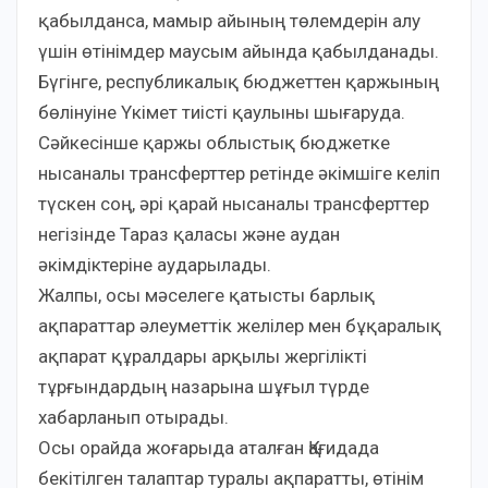
қабылданса, мамыр айының төлемдерін алу
үшін өтінімдер маусым айында қабылданады.
Бүгінге, республикалық бюджеттен қаржының
бөлінуіне Үкімет тиісті қаулыны шығаруда.
Сәйкесінше қаржы облыстық бюджетке
нысаналы трансферттер ретінде әкімшіге келіп
түскен соң, әрі қарай нысаналы трансферттер
негізінде Тараз қаласы және аудан
әкімдіктеріне аударылады.
Жалпы, осы мәселеге қатысты барлық
ақпараттар әлеуметтік желілер мен бұқаралық
ақпарат құралдары арқылы жергілікті
тұрғындардың назарына шұғыл түрде
хабарланып отырады.
Осы орайда жоғарыда аталған Қағидада
бекітілген талаптар туралы ақпаратты, өтінім