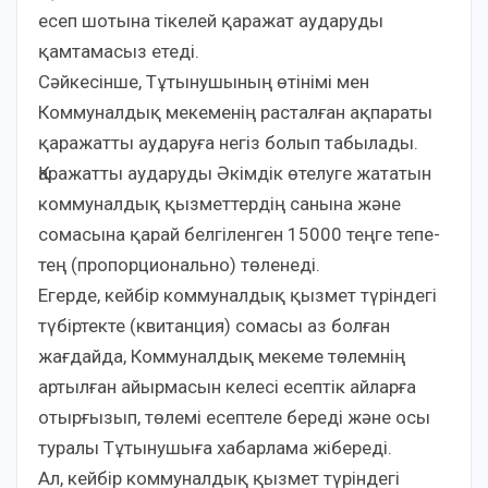
есеп шотына тікелей қаражат аударуды
қамтамасыз етеді.
Сәйкесінше, Тұтынушының өтінімі мен
Коммуналдық мекеменің расталған ақпараты
қаражатты аударуға негіз болып табылады.
Қаражатты аударуды Әкімдік өтелуге жататын
коммуналдық қызметтердің санына және
сомасына қарай белгіленген 15000 теңге тепе-
тең (пропорционально) төленеді.
Егерде, кейбір коммуналдық қызмет түріндегі
түбіртекте (квитанция) сомасы аз болған
жағдайда, Коммуналдық мекеме төлемнің
артылған айырмасын келесі есептік айларға
отырғызып, төлемі есептеле береді және осы
туралы Тұтынушыға хабарлама жібереді.
Ал, кейбір коммуналдық қызмет түріндегі