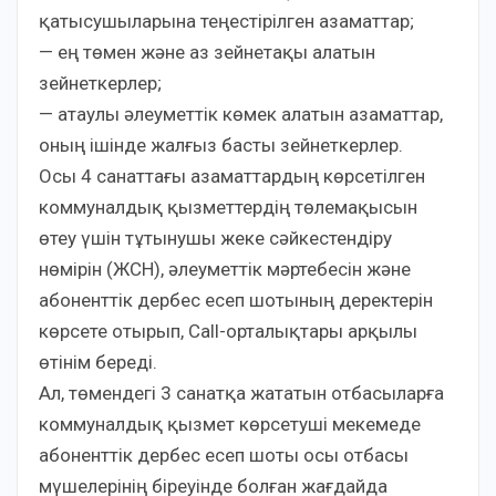
қатысушыларына теңестірілген азаматтар;
— ең төмен және аз зейнетақы алатын
зейнеткерлер;
— атаулы әлеуметтік көмек алатын азаматтар,
оның ішінде жалғыз басты зейнеткерлер.
Осы 4 санаттағы азаматтардың көрсетілген
коммуналдық қызметтердің төлемақысын
өтеу үшін тұтынушы жеке сәйкестендіру
нөмірін (ЖСН), әлеуметтік мәртебесін және
абоненттік дербес есеп шотының деректерін
көрсете отырып, Сall-орталықтары арқылы
өтінім береді.
Ал, төмендегі 3 санатқа жататын отбасыларға
коммуналдық қызмет көрсетуші мекемеде
абоненттік дербес есеп шоты осы отбасы
мүшелерінің біреуінде болған жағдайда