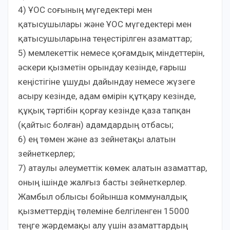
4) ҰОС соғының мүгедектері мен
қатысушылары және ҰОС мүгедектері мен
қатысушыларына теңестірілген азаматтар;
5) мемлекеттік немесе қоғамдық міндеттерін,
әскери қызметін орындау кезінде, ғарыш
кеңістігіне ұшуды дайындау немесе жүзеге
асыру кезінде, адам өмірін құтқару кезінде,
құқық тәртібін қорғау кезінде қаза тапқан
(қайтыс болған) адамдардың отбасы;
6) ең төмен және аз зейнетақы алатын
зейнеткерлер;
7) атаулы әлеуметтік көмек алатын азаматтар,
оның ішінде жалғыз басты зейнеткерлер.
Жамбыл облысы бойынша коммуналдық
қызметтердің төлеміне белгіленген 15000
теңге жәрдемақы алу үшін азаматтардың