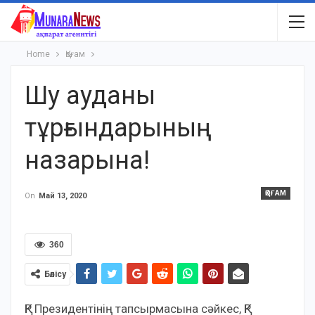
Home
Қоғам
Шу ауданы
тұрғындарының
назарына!
ҚОҒАМ
On
Май 13, 2020
360
Бөлісу
ҚР Президентінің тапсырмасына сәйкес, ҚР