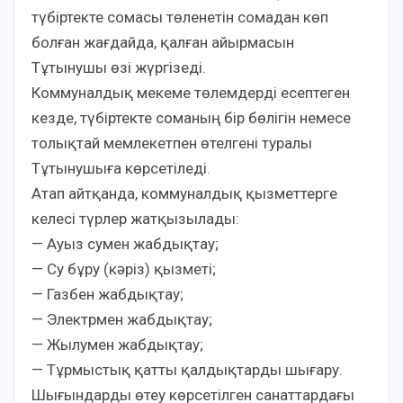
түбіртекте сомасы төленетін сомадан көп
болған жағдайда, қалған айырмасын
Тұтынушы өзі жүргізеді.
Коммуналдық мекеме төлемдерді есептеген
кезде, түбіртекте соманың бір бөлігін немесе
толықтай мемлекетпен өтелгені туралы
Тұтынушыға көрсетіледі.
Атап айтқанда, коммуналдық қызметтерге
келесі түрлер жатқызылады:
— Ауыз сумен жабдықтау;
— Су бұру (кәріз) қызметі;
— Газбен жабдықтау;
— Электрмен жабдықтау;
— Жылумен жабдықтау;
— Тұрмыстық қатты қалдықтарды шығару.
Шығындарды өтеу көрсетілген санаттардағы