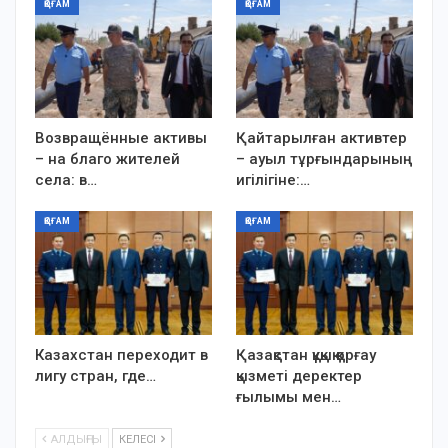
ҚОҒАМ
ҚОҒАМ
Возвращённые активы
Қайтарылған активтер
– на благо жителей
– ауыл тұрғындарының
села: в…
игілігіне:…
ҚОҒАМ
ҚОҒАМ
Казахстан переходит в
Қазақстан құқық қорғау
лигу стран, где…
қызметі деректер
ғылымы мен…
АЛДЫҢҒЫ
КЕЛЕСІ