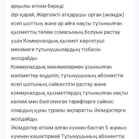
арқылы өтінім береді.
Әрі қарай, Жергілікті атқарушы орган (әкімдік)
есеп шоттың және әр айға нақты тұтынылған
қызметтің төлем сомасының болуын растау
үшін Коммуналдық қызмет көрсетуші
мекемеге тұтынушылардың тізбесін
жолдайды.
Коммуналдық мекемелермен ұсынылған
мәліметтер өңделіп, тұтынушының абоненттік
есеп шотының сәйкестігін растау және
коммуналдық қызметтердің тұтынылған нақты
көлемі мен белгіленген тарифтерге сәйкес
олардың құны туралы ақпаратты Әкімдіктерге
жолдайды.
Әкімдіктер өтінім алған күннен бастап 5 жұмыс
күнінен кешіктірмей Тұтынушының абоненттік