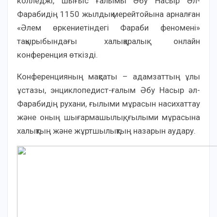
колледжі, шығыс ғалымы Әбу Насыр Әл-
Фарабидің 1150 жылдық мерейтойына арналған
«Әлем өркениетіндегі Фараби феномені»
тақырыбындағы халықаралық онлайн
конференция өткізді.
Конференцияның мақсаты – адамзаттың ұлы
ұстазы, энциклопедист-ғалым Әбу Насыр әл-
Фарабидің рухани, ғылыми мұрасын насихаттау
және оның шығармашылық, ғылыми мұрасына
халықтың және жұртшылықтың назарын аудару.