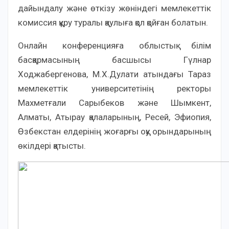
дайындалу және өткізу жөніндегі мемлекеттік
комиссия құру туралы қаулыға қол қойған болатын.
Онлайн конференцияға облыстық білім
басқармасының басшысы Гүлнар
Ходжабергенова, М.Х.Дулати атындағы Тараз
мемлекеттік университетінің ректоры
Махметғали Сарыбеков және Шымкент,
Алматы, Атырау қалаларының, Ресей, Эфиопия,
Өзбекстан елдерінің жоғарғы оқу орындарының
өкілдері қатысты.