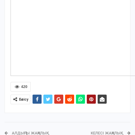
420
Бөлісу
АЛДЫҢҒЫ ЖАҢАЛЫҚ
КЕЛЕСІ ЖАҢАЛЫҚ