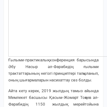
Ғылыми-практикалық конференция барысында
Әбу Насыр әл-Фарабидің ғылыми
трактаттарының негізгі принциптері талқыланып,
оның шығармаларын насихаттау сөз болды.
Айта кету керек, 2019 жылдың тамыз айында
Мемлекет басшысы Қасым-Жомарт Тоқаев әл-
Фарабидің 1150 жылдық мерейтойына