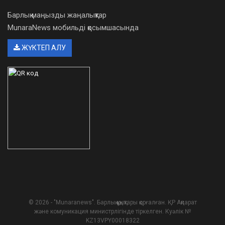
Барлық маңызды жаңалықтар
MunaraNews мобильді қосымшасында
ЖҮКТЕП АЛУ
© 2026 - "Munaranews". Барлық құқықтары қорғалған. ҚР Ақпарат
және комуникация министрлігінде тіркелген. Куәлік №
KZ13VPY00018322