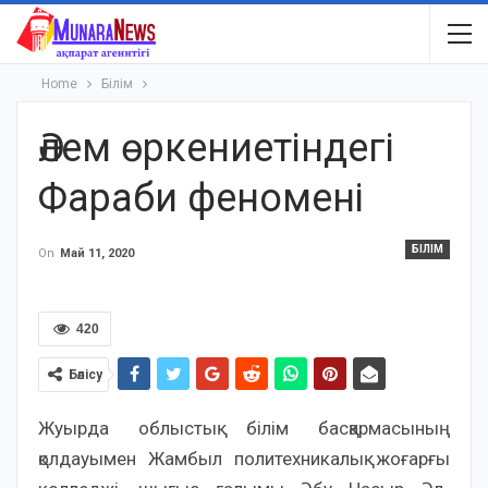
Home
Білім
Әлем өркениетіндегі
Фараби феномені
БІЛІМ
On
Май 11, 2020
420
Бөлісу
Жуырда облыстық білім басқармасының
қолдауымен Жамбыл политехникалық жоғарғы