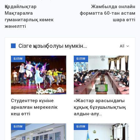
Қордайлықтар
Жамбылда онлайн
Мақтаралға
форматта 60-тан астам
гуманитарлық көмек
шара өтті
жөнелтті
Сізге қызық болуы мүмкін...
All
БІЛІМ
БІЛІМ
Студенттер күніне
«Жастар арасындағы
арналған мерекелік
құқық бұзушылықтың
кеш өтті
алдын-алу…
БІЛІМ
БІЛІМ