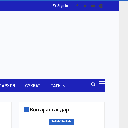
Sign in
ОАРХИВ
СҰХБАТ
ТАҒЫ
Көп қаралғандар
ТАРИХ-ТАНЫМ