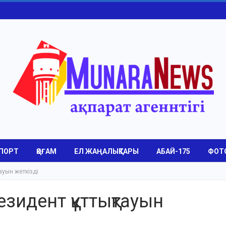
ПОРТ
ҚОҒАМ
ЕЛ ЖАҢАЛЫҚТАРЫ
АБАЙ-175
ФОТ
ауын жеткізді
зидент құттықтауын