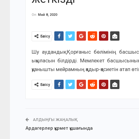
On
Май 8, 2020
Бөлісу
Шу аудандық Қорғаныс бөлімінің басшыс
ықыласын білдірді. Мемлекет басшысының
қуанышты мейрамның қадыр-қасиетін атап өтіп,
Бөлісу
АЛДЫҢҒЫ ЖАҢАЛЫҚ
Ардагерлер құрмет құшағында