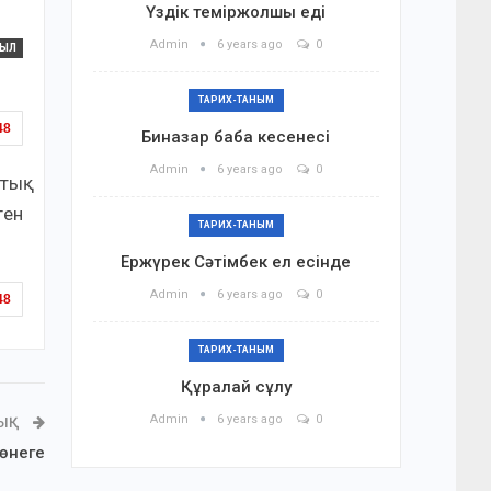
Үздік теміржолшы еді
Admin
6 years ago
0
ЖЫЛ
ТАРИХ-ТАНЫМ
48
Биназар баба кесенесі
Admin
6 years ago
0
тық
ген
ТАРИХ-ТАНЫМ
Ержүрек Сәтімбек ел есінде
Admin
6 years ago
0
48
ТАРИХ-ТАНЫМ
Құралай сұлу
Admin
6 years ago
0
ЛЫҚ
 өнеге