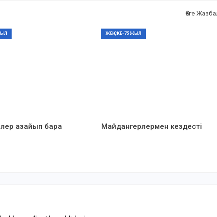
Өзге Жазб
ЖЫЛ
ЖЕҢІСКЕ-75 ЖЫЛ
лер азайып бара
Майдангерлермен кездесті