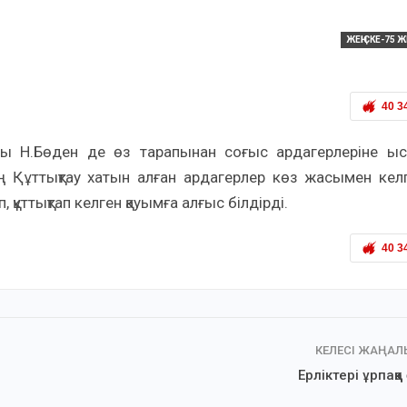
ЖЕҢІСКЕ-75 
40 3
ы Н.Бөден де өз тарапынан соғыс ардагерлеріне ыс
 Құттықтау хатын алған ардагерлер көз жасымен кел
 құттықтап келген қауымға алғыс білдірді.
40 3
КЕЛЕСІ ЖАҢА
Ерліктері ұрпаққа