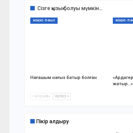
Сізге қызық болуы мүмкін...
ЖЕҢІСКЕ-75 ЖЫЛ
ЖЕҢІСКЕ-75 
Нағашым нағыз батыр болған
«Ардагер
жатыр…»
АЛДЫҢҒЫ
КЕЛЕСІ
Пікір қалдыру