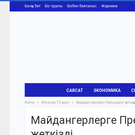
Басқы бет
Біз туралы
Бізбен байланыс
Жарнама
САЯСАТ
ЭКОНОМИКА
С
Home
Жеңіске-75 жыл
Майдангерлерге Президент құттықт
Майдангерлерге Пре
жеткізді