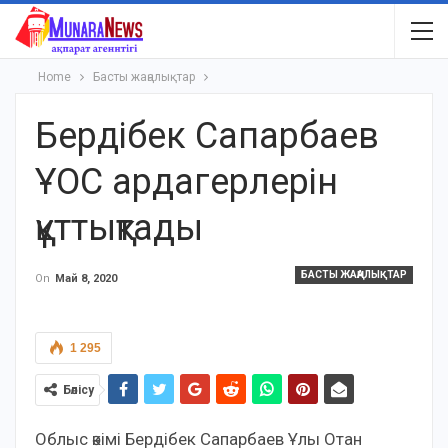
Home
Басты жаңалықтар
Бердібек Сапарбаев
ҰОС ардагерлерін
құттықтады
БАСТЫ ЖАҢАЛЫҚТАР
On
Май 8, 2020
1 295
Бөлісу
Облыс әкімі Бердібек Сапарбаев Ұлы Отан