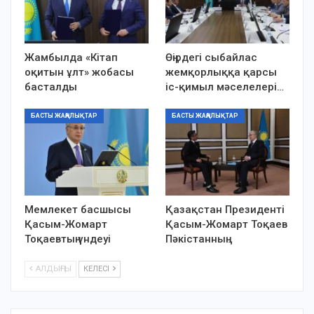
Жамбылда «Кітап
Өңірдегі сыбайлас
оқитын ұлт» жобасы
жемқорлыққа қарсы
басталды
іс-қимыл мәселелері…
БАСТЫ ЖАҢАЛЫҚТАР
БАСТЫ ЖАҢАЛЫҚТАР
Мемлекет басшысы
Қазақстан Президенті
Қасым-Жомарт
Қасым-Жомарт Тоқаев
Тоқаевтың үндеуі
Пәкістанның…
АЛДЫҢҒЫ
КЕЛЕСІ