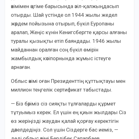
әкімімен әңгіме барысында әзіл-қалжыңдасып
отырды. Шай үстінде ол 1944 жылы жедел
жәрдем пойызына отырып, бүкіл Еуропаны
аралап, Жеңіс күнін Кенигсбергте қарсы алғаны
туралы қызықты етіп баяндады. 1946 жылы
майданнан оралған соң бүкіл өмірін
жамбылдық кәсіпорнында жұмыс істеуге
арнаған.
Облыс әкімі оған Президенттің құттықтауы мен
миллион теңгелік сертификат табыстады.
— Біз бәріміз сіз сияқты тұлғаларды құрмет
тұтуымыз керек. Ел үшін ең қиын жылдары Сіз
өз жеріңізді жаудан қалай қорғау керектігін
дәлелдедіңіз. Сол үшін Сіздерге бас иеміз, —
деді облыс әкімі Бердібек Сапарбаев.