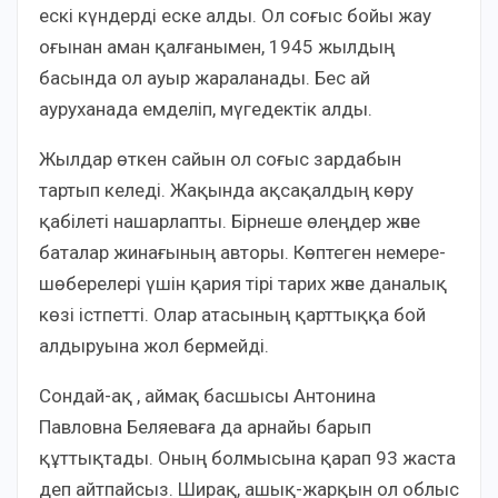
ескі күндерді еске алды. Ол соғыс бойы жау
оғынан аман қалғанымен, 1945 жылдың
басында ол ауыр жараланады. Бес ай
ауруханада емделіп, мүгедектік алды.
Жылдар өткен сайын ол соғыс зардабын
тартып келеді. Жақында ақсақалдың көру
қабілеті нашарлапты. Бірнеше өлеңдер және
баталар жинағының авторы. Көптеген немере-
шөберелері үшін қария тірі тарих және даналық
көзі істпетті. Олар атасының қарттыққа бой
алдыруына жол бермейді.
Сондай-ақ , аймақ басшысы Антонина
Павловна Беляеваға да арнайы барып
құттықтады. Оның болмысына қарап 93 жаста
деп айтпайсыз. Ширақ, ашық-жарқын ол облыс