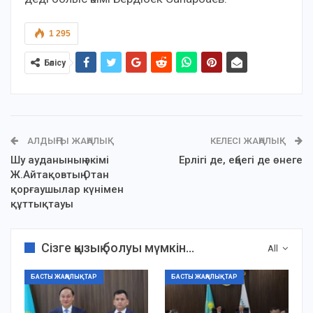
1 295
Бөлісу
АЛДЫҢҒЫ ЖАҢАЛЫҚ
КЕЛЕСІ ЖАҢАЛЫҚ
Шу ауданының әкімі
Ерлігі де, еңбегі де өнеге
Ж.Айтақовтың Отан
қорғаушылар күнімен
құттықтауы
Сізге қызық болуы мүмкін...
All
БАСТЫ ЖАҢАЛЫҚТАР
БАСТЫ ЖАҢАЛЫҚТАР