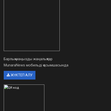
Барлық маңызды жаңалықтар
MunaraNews мобильді қосымшасында
ЖҮКТЕП АЛУ