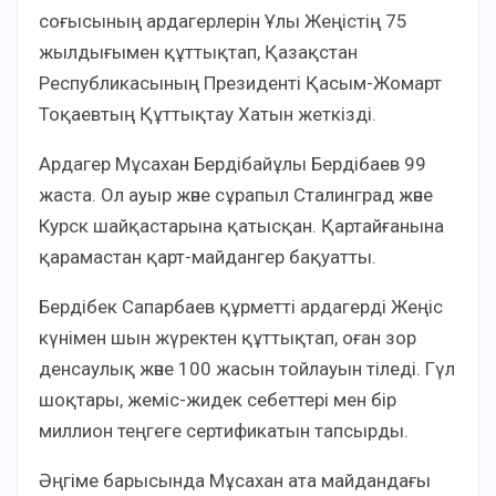
соғысының ардагерлерін Ұлы Жеңістің 75
жылдығымен құттықтап, Қазақстан
Республикасының Президенті Қасым-Жомарт
Тоқаевтың Құттықтау Хатын жеткізді.
Ардагер Мұсахан Бердібайұлы Бердібаев 99
жаста. Ол ауыр және сұрапыл Сталинград және
Курск шайқастарына қатысқан. Қартайғанына
қарамастан қарт-майдангер бақуатты.
Бердібек Сапарбаев құрметті ардагерді Жеңіс
күнімен шын жүректен құттықтап, оған зор
денсаулық және 100 жасын тойлауын тіледі. Гүл
шоқтары, жеміс-жидек себеттері мен бір
миллион теңгеге сертификатын тапсырды.
Әңгіме барысында Мұсахан ата майдандағы