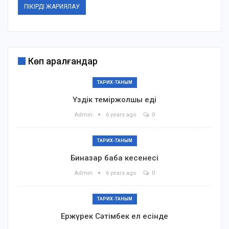
Көп қаралғандар
ТАРИХ-ТАНЫМ
Үздік теміржолшы еді
Admin
6 years ago
0
ТАРИХ-ТАНЫМ
Биназар баба кесенесі
Admin
6 years ago
0
ТАРИХ-ТАНЫМ
Ержүрек Сәтімбек ел есінде