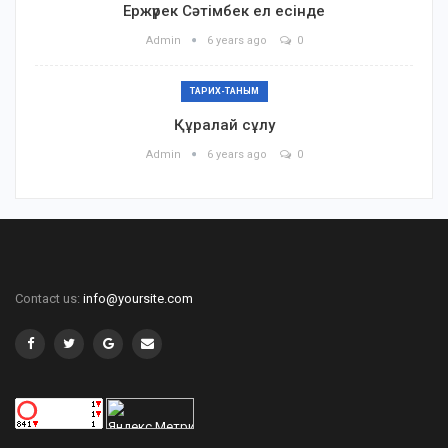
Ержүрек Сәтімбек ел есінде
Admin
6 years ago
0
ТАРИХ-ТАНЫМ
Құралай сұлу
Admin
6 years ago
0
Contact us:
info@yoursite.com