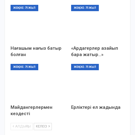
ЖЕҢІСКЕ-75 ЖЫЛ
ЖЕҢІСКЕ-75 ЖЫЛ
Нағашым нағыз батыр
«Ардагерлер азайып
болған
бара жатыр…»
ЖЕҢІСКЕ-75 ЖЫЛ
ЖЕҢІСКЕ-75 ЖЫЛ
Майдангерлермен
Ерліктері ел жадында
кездесті
АЛДЫҢҒЫ
КЕЛЕСІ