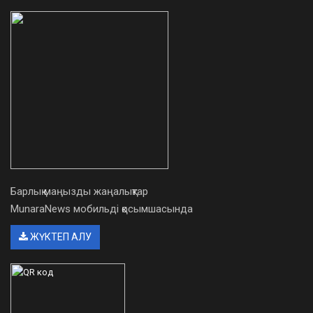
Барлық маңызды жаңалықтар
MunaraNews мобильді қосымшасында
ЖҮКТЕП АЛУ