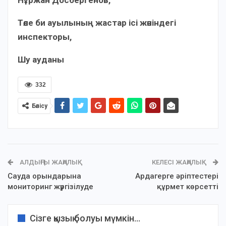
Нұржан Досбергенов,
Төле би ауылының жастар ісі жөніндегі
инспекторы,
Шу ауданы
332
Бөлісу
АЛДЫҢҒЫ ЖАҢАЛЫҚ
КЕЛЕСІ ЖАҢАЛЫҚ
Сауда орындарына
Ардагерге әріптестері
мониторинг жүргізілуде
құрмет көрсетті
Сізге қызық болуы мүмкін...