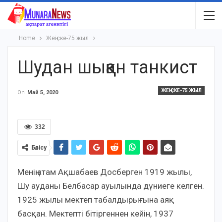
Home
Жеңіске-75 жыл
Шудан шыққан танкист
ЖЕҢІСКЕ-75 ЖЫЛ
On
Май 5, 2020
332
Бөлісу
Менің атам Ақшабаев Досберген 1919 жылы,
Шу ауданы Белбасар ауылында дүниеге келген.
1925 жылы мектеп табалдырығына аяқ
басқан. Мектепті бітіргеннен кейін, 1937