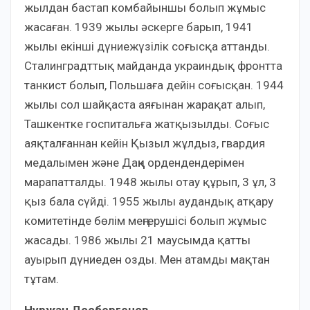
жылдан бастап комбайыншы болып жұмыс
жасаған. 1939 жылы əскерге барып, 1941
жылы екінші дүниежүзілік соғысқа аттанды.
Сталинградттық майданда украиндық фронтта
танкист болып, Польшаға дейін соғысқан. 1944
жылы сол шайқаста аяғынан жарақат алып,
Ташкентке госпитальға жатқызылды. Соғыс
аяқталғаннан кейiн Қызыл жұлдыз, гвардия
медалымен жəне Даңқ ордендендерімен
марапатталды. 1948 жылы отау құрып, 3 ұл, 3
қыз бала сүйді. 1955 жылы аудандық атқару
комитетінде бөлім меңгерушісі болып жұмыс
жасады. 1986 жылы 21 маусымда қатты
ауырып дүниеден озды. Мен атамды мақтан
тұтам.