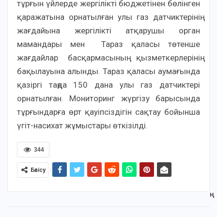
тұрғын үйлерде жергілікті бюджетінен бөлінген
қаражатына орнатылған улы газ датчиктерінің
жағдайына жергілікті атқарушы орган
мамандары мен Тараз қаласы төтенше
жағдайлар басқармасының қызметкерлерінің
бақылауына алынды. Тараз қаласы аумағында
қазіргі таңда 150 дана улы газ датчиктері
орнатылған. Мониторинг жүргізу барысында
тұрғындарға өрт қауіпсіздігін сақтау бойынша
үгіт-насихат жұмыстары өткізілді.
344
Бөлісу