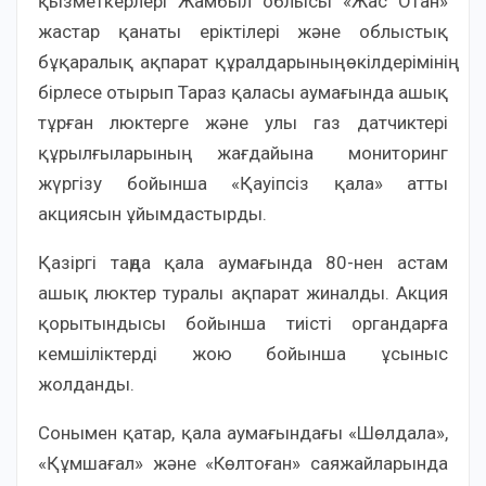
қызметкерлері Жамбыл облысы «Жас Отан»
жастар қанаты еріктілері және облыстық
бұқаралық ақпарат құралдарының өкілдерімінің
бірлесе отырып Тараз қаласы аумағында ашық
тұрған люктерге және улы газ датчиктері
құрылғыларының жағдайына мониторинг
жүргізу бойынша «Қауіпсіз қала» атты
акциясын ұйымдастырды.
Қазіргі таңда қала аумағында 80-нен астам
ашық люктер туралы ақпарат жиналды. Акция
қорытындысы бойынша тиісті органдарға
кемшіліктерді жою бойынша ұсыныс
жолданды.
Сонымен қатар, қала аумағындағы «Шөлдала»,
«Құмшағал» және «Көлтоған» саяжайларында