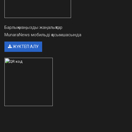
Барлық маңызды жаңалықтар
MunaraNews мобильді қосымшасында
ЖҮКТЕП АЛУ