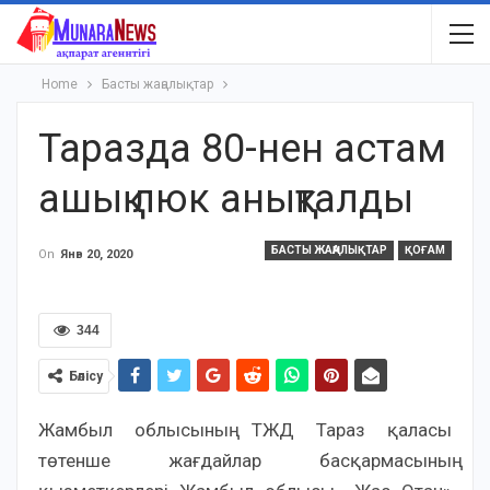
Home
Басты жаңалықтар
Таразда 80-нен астам
ашық люк анықталды
БАСТЫ ЖАҢАЛЫҚТАР
ҚОҒАМ
On
Янв 20, 2020
344
Бөлісу
Жамбыл облысының ТЖД Тараз қаласы
төтенше жағдайлар басқармасының