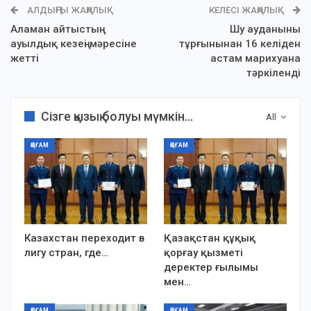
АЛДЫҢҒЫ ЖАҢАЛЫҚ
КЕЛЕСІ ЖАҢАЛЫҚ
Аламан айтыстың
Шу ауданының
ауылдық кезеңі мәресіне
тұрғынынан 16 келіден
жетті
астам марихуана
тәркіленді
Сізге қызық болуы мүмкін...
All
ҚОҒАМ
ҚОҒАМ
Казахстан переходит в
Қазақстан құқық
лигу стран, где…
қорғау қызметі
деректер ғылымы
мен…
ҚОҒАМ
ҚОҒАМ