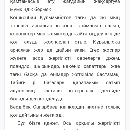
қамтамасыз ету жағдайын жақсартуға
мүмкіндік бермек.
Көшкенбай Құлмамбетов тағы да екі мың
тоннаға арналған көкөніс қоймасын салып,
көкөністер мен жемістерді қайта өңдеу ісін де
қол алуды жоспарлап отыр. Құрылысқа
арналған жер де дайын екен. Егер жоспар
жүзеге асса жергілікті сөрелерге джем,
повидло, шырындар, көкөніс салаттары және
тағы басқа да өнімдер жеткізіле бастамақ.
Табиғи әрі бағалары қарапайым сатып
алушының қалтасы көтерерлік дегейде
болады деп көзделуде.
Бердібек Сапарбаев кәсіпкердің ниетіне толық
қолдайтынын жеткізді.
— Бұл бізге қажет. Осы арқылы жергілікті