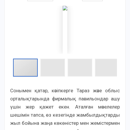
Сонымен қатар, кәсіпкерге Тараз және облыс
орталықтарында фирмалық павильондар ашу
үшін жер қажет екен. Аталған мәселелер
шешімін тапса, өз кезегінде жамбылдықтарды
жыл бойына жаңа көкөністер мен жемістермен