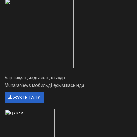
Барлық маңызды жаңалықтар
MunaraNews мобильді қосымшасында
ЖҮКТЕП АЛУ