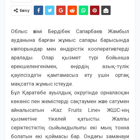
Бөлісу
Облыс әкімі Бердібек Сапарбаев Жамбыл
ауданына барған жұмыс сапары барысында
кәсіпорындар мен өндірістік кооперативтерді
аралады. Олар қызмет түрі бойынша
ерекшеленгенімен, өңірдің азық-түлік
қауіпсіздігін қамтамасыз ету үшін ортақ
мақсатта жұмыс істеуде.
Бұл Қаратөбе ауылдық округінде орналасқан
көкөніс пен жемістерді сақтаумен және сатумен
айналысатын «Kaz Fruits Line» ЖШС-нің
қызметіне тікелей қатысты. Жалпы
серіктестіктің сыйымдылығы екі мың тонна
болатын екі қоймасы бар. Ондағы заманауи