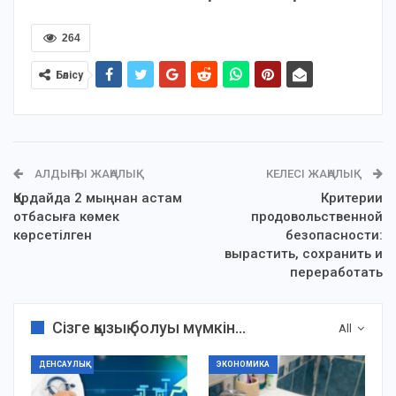
264
Бөлісу
АЛДЫҢҒЫ ЖАҢАЛЫҚ
КЕЛЕСІ ЖАҢАЛЫҚ
Қордайда 2 мыңнан астам
Критерии
отбасыға көмек
продовольственной
көрсетілген
безопасности:
вырастить, сохранить и
переработать
Сізге қызық болуы мүмкін...
All
ДЕНСАУЛЫҚ
ЭКОНОМИКА