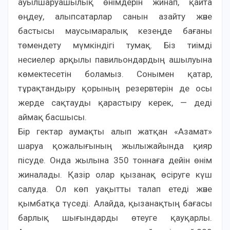
ауылшаруашылық өнімдерін жинап, қайта
өңдеу, алыпсатарлар санын азайту және
бастысы маусымаралық кезеңде бағаны
төмендету мүмкіндігі тумақ. Біз тиімді
несиелер арқылы павильондардың ашылуына
көмектесетін боламыз. Сонымен қатар,
тұрақтандыру қорының резервтерін де осы
жерде сақтауды қарастыру керек, — деді
аймақ басшысы.
Бір гектар аумақты алып жатқан «Азамат»
шаруа қожалығының жылыжайында қияр
пісуде. Онда жылына 350 тоннаға дейін өнім
жиналады. Қазір олар қызанақ өсіруге күш
салуда. Ол көп уақытты талап етеді және
қымбатқа түседі. Алайда, қызанақтың бағасы
барлық шығындарды өтеуге қауқарлы.