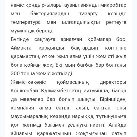
неміс қондырғылары ауаны зиянды микробтар
мен бактериялардан тазарту кезінде
температура мен ылғалдылықты реттеуге
мүмкіндік береді.
Бүгінде сақтауға арналған қоймалар бос.
Аймақта қарқынды бақтардың көптігіне
қарамастан, өткен жыл алма үшін жемісті жыл
бола қойған жоқ. Екі мың бағбан бар болғаны
300 тонна жеміс жеткізді.
Жеміс-көкөніс қоймасының директоры
Көшкенбай Құлмамбетовтің айтуынша, басқа
да мәселелер бар болып шықты. Біріншіден,
компания алма сатып алып, сақтап, оны
маусымаралық кезеңде нарыққа, тұтынушыға
қол жетімді бағамен ұсынуға ниетті. Алайда
айналым қаражатының жоқтығынан сатып