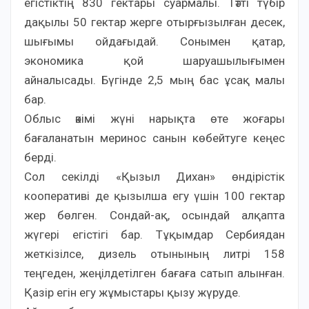
егістіктің 830 гектары суармалы. Тәтті түбір
дақылы 50 гектар жерге отырғызылған десек,
шығымы ойдағыдай. Сонымен қатар,
экономика қой шаруашылығымен
айналысады. Бүгінде 2,5 мың бас ұсақ малы
бар.
Облыс әкімі жүні нарықта өте жоғары
бағаланатын меринос санын көбейтуге кеңес
берді.
Сол секілді «Қызыл Дихан» өндірістік
кооперативі де қызылша егу үшін 100 гектар
жер бөлген. Сондай-ақ, осындай алқапта
жүгері егістігі бар. Тұқымдар Сербиядан
жеткізілсе, дизель отынының литрі 158
теңгеден, жеңілдетілген бағаға сатып алынған.
Қазір егін егу жұмыстары қызу жүруде.