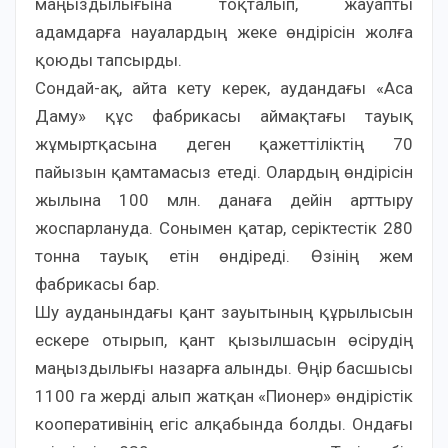
маңыздылығына тоқталып, жауапты
адамдарға науалардың жеке өндірісін жолға
қоюды тапсырды.
Сондай-ақ, айта кету керек, аудандағы «Аса
Даму» құс фабрикасы аймақтағы тауық
жұмыртқасына деген қажеттіліктің 70
пайызын қамтамасыз етеді. Олардың өндірісін
жылына 100 млн. данаға дейін арттыру
жоспарлануда. Сонымен қатар, серіктестік 280
тонна тауық етін өндіреді. Өзінің жем
фабрикасы бар.
Шу ауданындағы қант зауытының құрылысын
ескере отырып, қант қызылшасын өсірудің
маңыздылығы назарға алынды. Өңір басшысы
1100 га жерді алып жатқан «Пионер» өндірістік
кооперативінің егіс алқабында болды. Ондағы