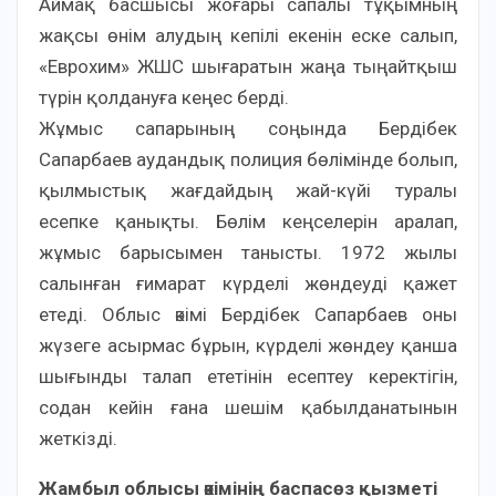
Аймақ басшысы жоғары сапалы тұқымның
жақсы өнім алудың кепілі екенін еске салып,
«Еврохим» ЖШС шығаратын жаңа тыңайтқыш
түрін қолдануға кеңес берді.
Жұмыс сапарының соңында Бердібек
Сапарбаев аудандық полиция бөлімінде болып,
қылмыстық жағдайдың жай-күйі туралы
есепке қанықты. Бөлім кеңселерін аралап,
жұмыс барысымен танысты. 1972 жылы
салынған ғимарат күрделі жөндеуді қажет
етеді. Облыс әкімі Бердібек Сапарбаев оны
жүзеге асырмас бұрын, күрделі жөндеу қанша
шығынды талап ететінін есептеу керектігін,
содан кейін ғана шешім қабылданатынын
жеткізді.
Жамбыл облысы әкімінің баспасөз қызметі