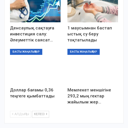
Денсаулық сақтауға
1 маусымнан бастап
инвестиция салу:
ыстық су беру
Әлеуметтік саясат…
тоқтатылады
БАСТЫ ЖАҢАЛЫҚТАР
БАСТЫ ЖАҢАЛЫҚТАР
Доллар бағамы 0,36
Мемлекет меншігіне
теңгеге қымбаттады
293,2 мың гектар
жайылым жер…
АЛДЫҢҒЫ
КЕЛЕСІ