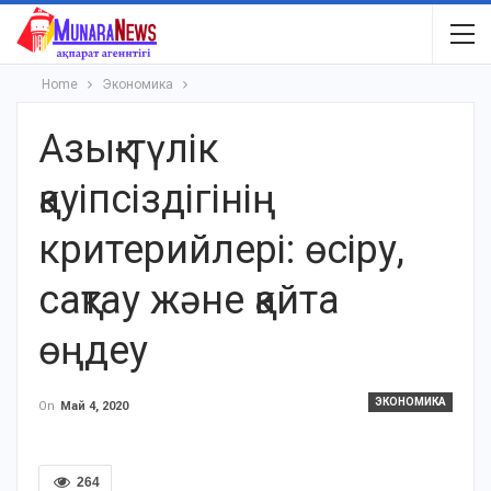
Home
Экономика
Азық-түлік
қауіпсіздігінің
критерийлері: өсіру,
сақтау және қайта
өңдеу
ЭКОНОМИКА
On
Май 4, 2020
264