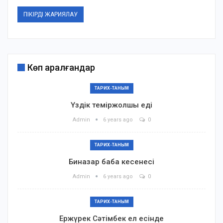
Көп қаралғандар
ТАРИХ-ТАНЫМ
Үздік теміржолшы еді
Admin
6 years ago
0
ТАРИХ-ТАНЫМ
Биназар баба кесенесі
Admin
6 years ago
0
ТАРИХ-ТАНЫМ
Ержүрек Сәтімбек ел есінде