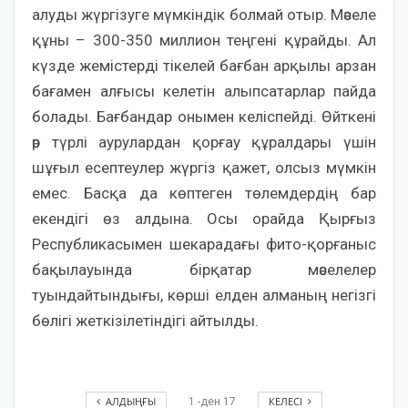
алуды жүргізуге мүмкіндік болмай отыр. Мәселе
құны – 300-350 миллион теңгені құрайды. Ал
күзде жемістерді тікелей бағбан арқылы арзан
бағамен алғысы келетін алыпсатарлар пайда
болады. Бағбандар онымен келіспейді. Өйткені
әр түрлі аурулардан қорғау құралдары үшін
шұғыл есептеулер жүргіз қажет, олсыз мүмкін
емес. Басқа да көптеген төлемдердің бар
екендігі өз алдына. Осы орайда Қырғыз
Республикасымен шекарадағы фито-қорғаныс
бақылауында бірқатар мәселелер
туындайтындығы, көрші елден алманың негізгі
бөлігі жеткізілетіндігі айтылды.
АЛДЫҢҒЫ
КЕЛЕСІ
1
-ден
17