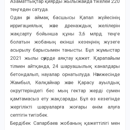
Азаматтықтар қиярды жылыжайда тікелей 220
теңгеден сатуда.
Одан әрі аймақ басшысы Қапал жүйесінің
ирригациялық және дренаждық желілерін
жақсарту бойынша құны 3,6 млрд. теңге
болатын жобаның екінші кезеңінің жүзеге
асырылу барысымен танысты. Бұл жұмыстар
2021 жылы сәуірде аяқтау қажет. Қарапайым
тілмен айтқанда, 24 шаруашылық каналдары
бетондалып, науалар орнатылуда. Нәтижесінде
Жамбыл, Көлқайнар және Қарасу ауылдық
округтеріндегі бес мың гектар жерді сумен
қамтамасыз ету жақсарады. Бұл өз кезегінде
жергілікті шаруаларға жоғары өнім алуға
септігін тигізбек.
Бердібек Сапарбаев жобаның қажеттілігі мен