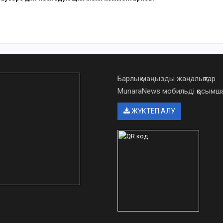
Барлық маңызды жаңалықтар
MunaraNews мобильді қосым
ЖҮКТЕП АЛУ