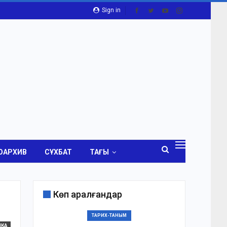
Sign in
ОАРХИВ
СҰХБАТ
ТАҒЫ
Көп қаралғандар
ТАРИХ-ТАНЫМ
ИКА