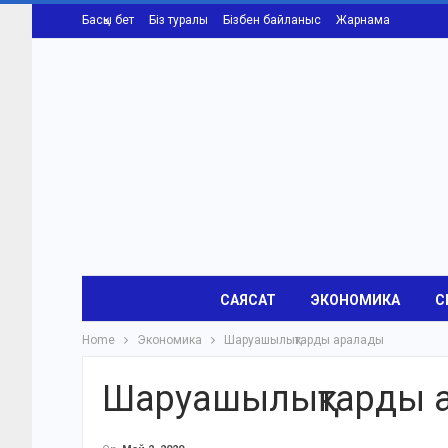
Басқы бет
Біз туралы
Бізбен байланыс
Жарнама
САЯСАТ
ЭКОНОМИКА
С
Home
Экономика
Шаруашылықтарды аралады
Шаруашылықтарды 