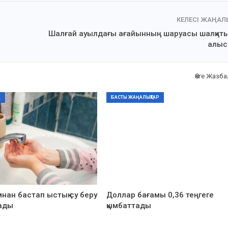
КЕЛЕСІ ЖАҢА
Шалғай ауылдағы ағайынның шаруасы шалқиты
алыс
Өзге Жазб
А
БАСТЫ ЖАҢАЛЫҚТАР
нан бастап ыстық су беру
Доллар бағамы 0,36 теңгеге
ады
қымбаттады