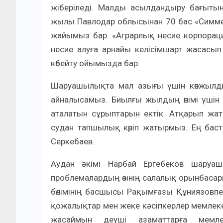
жіберіледі. Малды асылдандыру бағыт
жылы Павлодар облысынан 70 бас «Симме
жайымыз бар. «Аграрлық несие корпораци
несие алуға арнайы келісімшарт жасасы
көбейту ойымызда бар.
Шаруашылықта мал азығы үшін көпжылдық
айналысамыз. Биылғы жылдың өнімі үшін 
аталатын сұрыптарын ектік. Атқарып жатқ
судан тапшылық көріп жатырмыз. Ең бас
Серкебаев.
Аудан әкімі Нарбай Ергебеков шаруашы
проблемалардың өзінің салалық орынбаса
бөлімінің басшысы Рақымғазы Құниязовпен
қожалықтар мен жеке кәсіпкерлер мемлекетті
жасаймын деуші азаматтарға мемлек