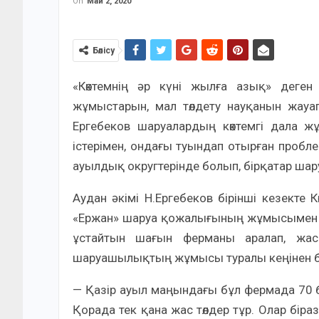
On
Май 2, 2020
Бөлісу
«Көктемнің әр күні жылға азық» деген
жұмыстарын, мал төлдету науқанын жауапк
Ергебеков шаруалардың көктемгі дала 
істерімен, ондағы туындап отырған проб
ауылдық округтерінде болып, бірқатар ш
Аудан әкімі Н.Ергебеков бірінші кезекте 
«Ержан» шаруа қожалығының жұмысымен 
ұстайтын шағын ферманы аралап, жас 
шаруашылықтың жұмысы туралы кеңінен б
— Қазір ауыл маңындағы бұл фермада 70 
Қорада тек қана жас төлдер тұр. Олар біра