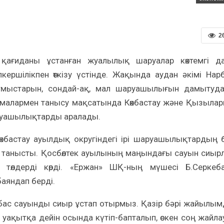
2
 қағиданы ұстанған жуалылық шаруалар көктемгі д
ершілікпен өткізу үстінде. Жақында аудан әкімі Нар
жұмыстарын, сондай-ақ, мал шаруашылығын дамытуд
лемалармен танысу мақсатында Көкбастау және Қызыла
аруашылықтарды аралады.
Көкбастау ауылдық округіндегі ірі шаруашылықтардың б
танысты. Қосбөлтек ауылының маңындағы сауын сиыр
төлдерді көрді. «Ержан» ШҚ-ның мүшесі Б.Серкеб
аяндап берді.
бас сауынды сиыр ұстап отырмыз. Қазір бәрі жайылым
з уақытқа дейін осында күтіп-бапталып, өскен соң жайла