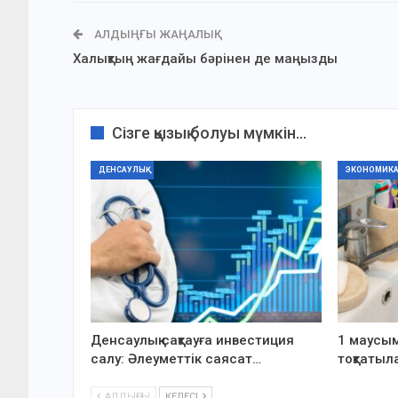
АЛДЫҢҒЫ ЖАҢАЛЫҚ
Халықтың жағдайы бәрінен де маңызды
Сізге қызық болуы мүмкін...
ДЕНСАУЛЫҚ
ЭКОНОМИК
Денсаулық сақтауға инвестиция
1 маусым
салу: Әлеуметтік саясат…
тоқтатыл
АЛДЫҢҒЫ
КЕЛЕСІ