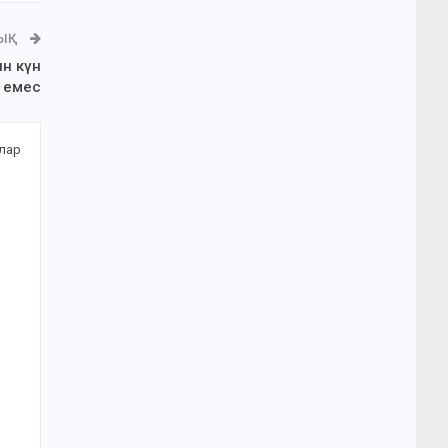
ЛЫҚ
н күн
 емес
алар