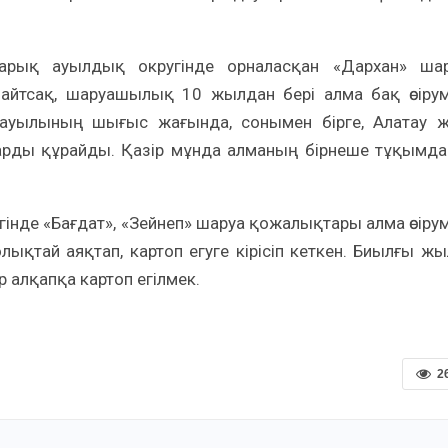
арық ауылдық округінде орналасқан «Дархан» ша
айтсақ, шаруашылық 10 жылдан бері алма бақ өсіру
ауылының шығыс жағында, сонымен бірге, Алатау 
ктарды құрайды. Қазір мұнда алманың бірнеше тұқымд
інде «Бағдат», «Зейнеп» шаруа қожалықтары алма өсіру
лықтай аяқтап, картоп егуге кірісіп кеткен. Биылғы ж
 алқапқа картоп егілмек.
2