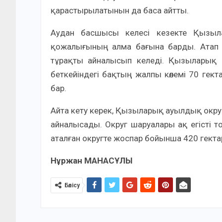
қарастырылатынын да баса айтты.
Аудан басшысы келесі кезекте Қызыл
қожалығының алма бағына барды. Атап 
тұрақты айналысып келеді. Қызыларық 
беткейіндегі бақтың жалпы көлемі 70 ге
бар.
Айта кету керек, Қызыларық ауылдық округ
айналысады. Округ шаруалары ақ егісті то
аталған округте жоспар бойынша 420 гектар
Нұржан МАНАСҰЛЫ
Бөлісу