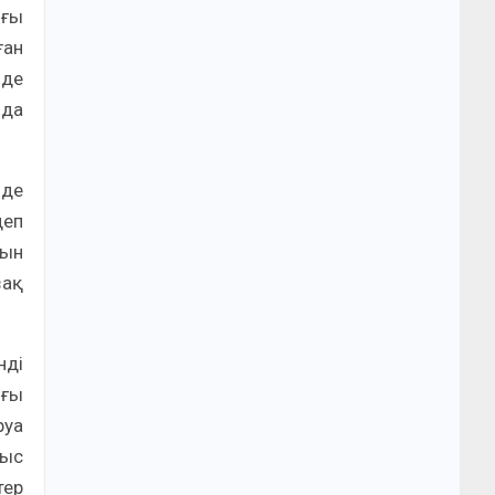
лғы
ған
нде
 да
 де
деп
ғын
зақ
нді
ығы
руа
мыс
тер