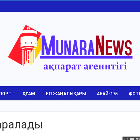
ПОРТ
ҚОҒАМ
ЕЛ ЖАҢАЛЫҚТАРЫ
АБАЙ-175
ФОТ
аралады
ЭКОНОМ