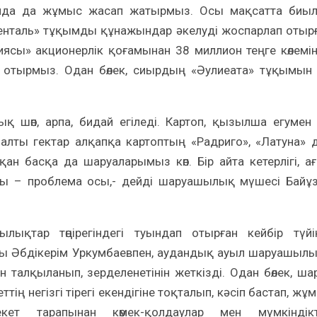
ында да жұмыс жасап жатырмыз. Осы мақсатта биы
нталь» тұқымды құнажындар әкелуді жоспарлап отыр
ясы» акционерлік қоғамынан 38 миллион теңге көлемі
п отырмыз. Одан бөлек, сиырдың «Әулиеата» тұқымын
 шөп, арпа, бидай егіледі. Картоп, қызылша егумен
алты гектар алқапқа картоптың «Радриго», «Латуна» 
ан басқа да шаруаларымыз көп. Бір айта кетерлігі, а
ты – проблема осы,- дейді шаруашылық мүшесі Байұ
лықтар төңірегіндегі туындап отырған кейбір түйі
ры Әбдікерім Уркумбаевпен, аудандық ауыл шаруашыл
 талқыланып, зерделенетінін жеткізді. Одан бөлек, ша
ң негізгі тірегі екендігіне тоқталып, кәсіп бастап, жұ
ет тарапынан көмек-қолдаулар мен мүмкіндік