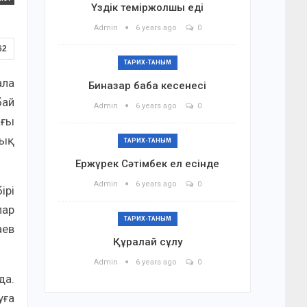
Үздік теміржолшы еді
Admin
6 years ago
0
62
ТАРИХ-ТАНЫМ
ала
Биназар баба кесенесі
бай
Admin
6 years ago
0
ағы
рық
ТАРИХ-ТАНЫМ
Ержүрек Сәтімбек ел есінде
Admin
6 years ago
0
ірі
лар
ТАРИХ-ТАНЫМ
аев
Құралай сұлу
Admin
6 years ago
0
да.
уға