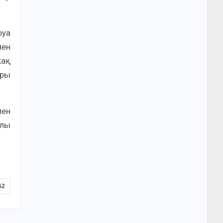
руа
мен
жақ
ары
мен
ылы
62