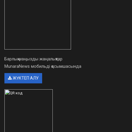
Барлық маңызды жаңалықтар
MunaraNews мобильді қосымшасында
ЖҮКТЕП АЛУ