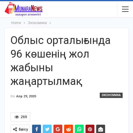
Home
Экономика
Облыс орталығында
96 көшенің жол
жабыны
жаңартылмақ
ЭКОНОМИКА
On
Апр 29, 2020
269
Бөлісу