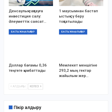
Денсаулық сақтауға
1 маусымнан бастап
инвестиция салу:
ыстық су беру
Әлеуметтік саясат…
тоқтатылады
БАСТЫ ЖАҢАЛЫҚТАР
БАСТЫ ЖАҢАЛЫҚТАР
Доллар бағамы 0,36
Мемлекет меншігіне
теңгеге қымбаттады
293,2 мың гектар
жайылым жер…
АЛДЫҢҒЫ
КЕЛЕСІ
Пікір қалдыру