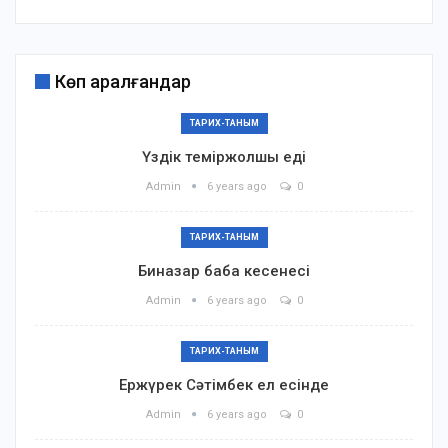
Көп қаралғандар
ТАРИХ-ТАНЫМ
Үздік теміржолшы еді
Admin
6 years ago
0
ТАРИХ-ТАНЫМ
Биназар баба кесенесі
Admin
6 years ago
0
ТАРИХ-ТАНЫМ
Ержүрек Сәтімбек ел есінде
Admin
6 years ago
0