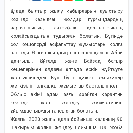
Қалада былтыр жылу құбырларын ауыстыру
кезінде қазылған жолдар тұрғындардың
наразылығын, автокөлік қозғалысының
қолайсыздығын тудырған болатын. Бүгінде
сол көшелерді асфальттау жұмыстары қолға
алынды. Өткен жылдың еншісінен қалған Абай
даңғылы, Қойгелді және Байзақ батыр
көшелерімен алдағы аптада еркін жүйткуге
жол ашылады. Күні бүгін қажет техникалар
жеткізіліп, алғашқы жұмыстар басталып кетті.
Облыс әкімі адам аяғы азайған карантин
кезінде жол жөндеу жұмыстарын
ұйымдастыруды тапсырған болатын.
Жалпы 2020 жылы қала бойынша қаланың 90
шақырым жолын жөндеу бойынша 100 жоба