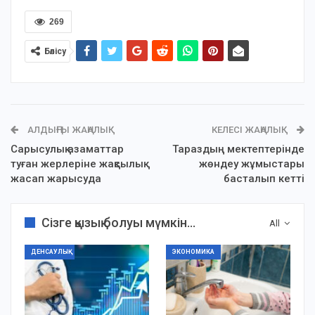
269
Бөлісу
АЛДЫҢҒЫ ЖАҢАЛЫҚ
КЕЛЕСІ ЖАҢАЛЫҚ
Сарысулық азаматтар
Тараздың мектептерінде
туған жерлеріне жақсылық
жөндеу жұмыстары
жасап жарысуда
басталып кетті
Сізге қызық болуы мүмкін...
All
ДЕНСАУЛЫҚ
ЭКОНОМИКА