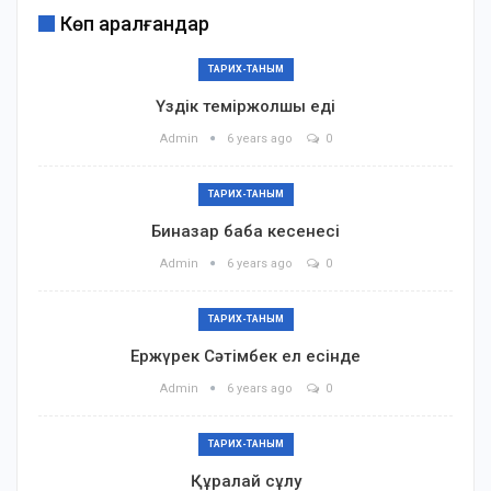
Көп қаралғандар
ТАРИХ-ТАНЫМ
Үздік теміржолшы еді
Admin
6 years ago
0
ТАРИХ-ТАНЫМ
Биназар баба кесенесі
Admin
6 years ago
0
ТАРИХ-ТАНЫМ
Ержүрек Сәтімбек ел есінде
Admin
6 years ago
0
ТАРИХ-ТАНЫМ
Құралай сұлу