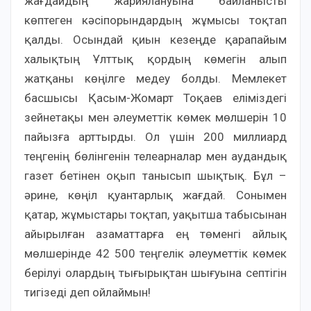
жағдайдың жариялануына байланысты
көптеген кәсіпорындардың жұмысы тоқтап
қалды. Осындай қиын кезеңде қарапайым
халықтың Ұлттық қордың көмегін алып
жатқаны көңілге медеу болды. Мемлекет
басшысы Қасым-Жомарт Тоқаев еліміздегі
зейнетақы мен әлеуметтік көмек мөлшерін 10
пайызға арттырды. Ол үшін 200 миллиард
теңгенің бөлінгенін телеарналар мен аудандық
газет бетінен оқып танысып шықтық. Бұл –
әрине, көңіл қуантарлық жағдай. Сонымен
қатар, жұмыстары тоқтап, уақытша табысынан
айырылған азаматтарға ең төменгі айлық
мөлшерінде 42 500 теңгелік әлеуметтік көмек
берілуі олардың тығырықтан шығуына септігін
тигізеді деп ойлаймын!