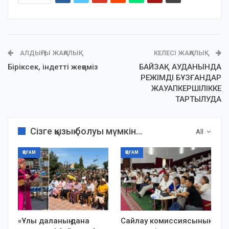
АЛДЫҢҒЫ ЖАҢАЛЫҚ
КЕЛЕСІ ЖАҢАЛЫҚ
Біріксек, індетті жеңеміз
БАЙЗАҚ АУДАНЫНДА
РЕЖІМДІ БҰЗҒАНДАР
ЖАУАПКЕРШІЛІККЕ
ТАРТЫЛУДА
Сізге қызық болуы мүмкін...
All
ҚОҒАМ
ҚОҒАМ
«Ұлы даланың дана
Сайлау комиссиясының