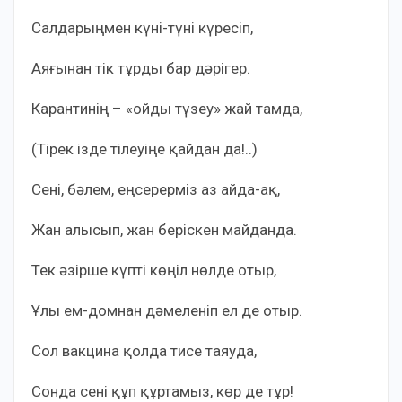
Салдарыңмен күні-түні күресіп,
Аяғынан тік тұрды бар дәрігер.
Карантинің – «ойды түзеу» жай тамда,
(Тірек ізде тілеуіңе қайдан да!..)
Сені, бәлем, еңсерерміз аз айда-ақ,
Жан алысып, жан беріскен майданда.
Тек әзірше күпті көңіл нөлде отыр,
Ұлы ем-домнан дәмеленіп ел де отыр.
Сол вакцина қолда тисе таяуда,
Сонда сені құп құртамыз, көр де тұр!