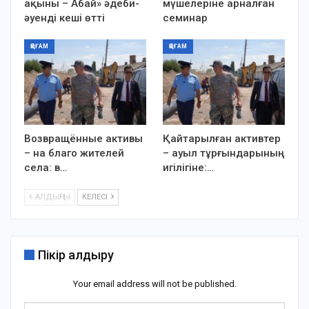
ақыны – Абай» әдеби-
мүшелеріне арналған
әуенді кеші өтті
семинар
ҚОҒАМ
ҚОҒАМ
Возвращённые активы
Қайтарылған активтер
– на благо жителей
– ауыл тұрғындарының
села: в…
игілігіне:…
АЛДЫҢҒЫ
КЕЛЕСІ
Пікір қалдыру
Your email address will not be published.