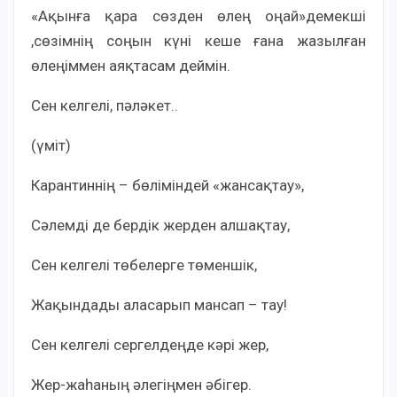
«Ақынға қара сөзден өлең оңай»демекші
,сөзімнің соңын күні кеше ғана жазылған
өлеңіммен аяқтасам деймін.
Сен келгелі, пәләкет..
(үміт)
Карантиннің – бөліміндей «жансақтау»,
Сәлемді де бердік жерден алшақтау,
Сен келгелі төбелерге төменшік,
Жақындады аласарып мансап – тау!
Сен келгелі сергелдеңде кәрі жер,
Жер-жаһаның әлегіңмен әбігер.