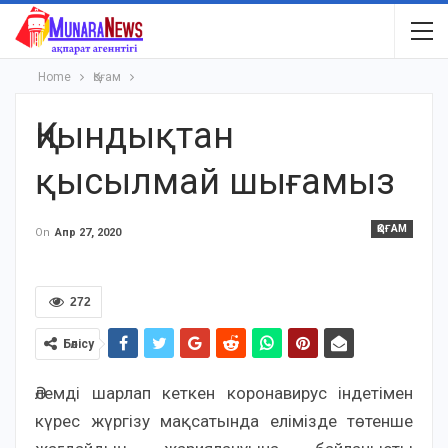
Home
Қоғам
Қиындықтан
қысылмай шығамыз
ҚОҒАМ
On
Апр 27, 2020
272
Бөлісу
Әлемді шарлап кеткен коронавирус індетімен
күрес жүргізу мақсатында елімізде төтенше