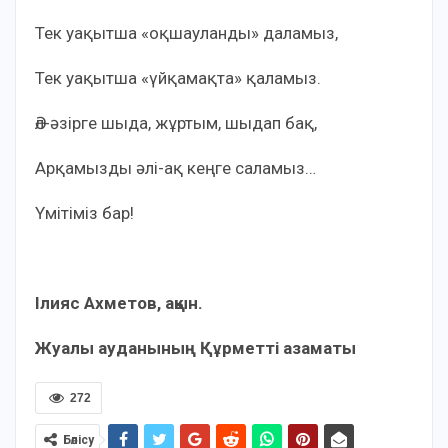
Тек уақытша «оқшауланды» даламыз,
Тек уақытша «үйқамақта» қаламыз.
Әл-әзірге шыда, жұртым, шыдап бақ,
Арқамызды әлі-ақ кеңге саламыз…
Үмітіміз бар!
Ілияс Ахметов,
ақын.
Жуалы ауданының Құрметті азаматы
272
Бөлісу