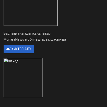
Барлық маңызды жаңалықтар
MunaraNews мобильді қосымшасында
ЖҮКТЕП АЛУ