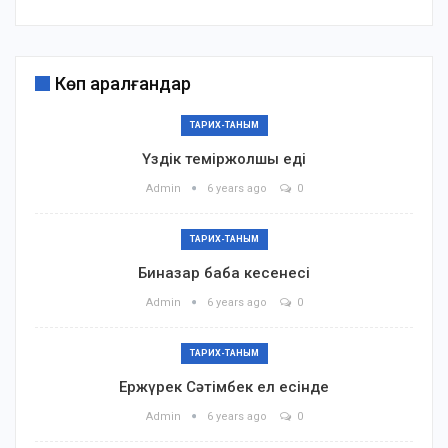
Көп қаралғандар
ТАРИХ-ТАНЫМ
Үздік теміржолшы еді
Admin
6 years ago
0
ТАРИХ-ТАНЫМ
Биназар баба кесенесі
Admin
6 years ago
0
ТАРИХ-ТАНЫМ
Ержүрек Сәтімбек ел есінде
Admin
6 years ago
0