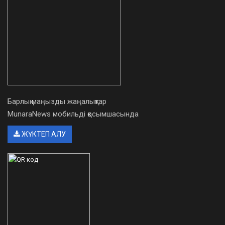
Барлық маңызды жаңалықтар
MunaraNews мобильді қосымшасында
ЖҮКТЕП АЛУ