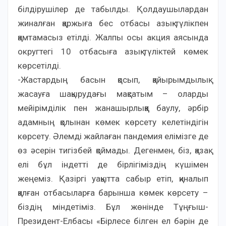
білдірушілер де табылды. Қолдаушылардан
жиналған қаржыға бес отбасы азық-түлікпен
қамтамасыз етілді. Жалпы осы акция аясында
округтегі 10 отбасыға азық-түліктей көмек
көрсетілді.
-Жастардың басын қосып, қайырымдылық
жасауға шақырудағы мақсатым – оларды
мейірімділік пен жанашырлыққа баулу, әрбір
адамның қолынан көмек көрсету келетіндігін
көрсету. Әлемді жайлаған пандемия елімізге де
өз әсерін тигізбей қоймады. Дегенмен, біз, қазақ
елі бұл індетті де бірлігіміздің күшімен
жеңеміз. Қазіргі уақытта сабыр етіп, қиналып
қалған отбасыларға барынша көмек көрсету –
біздің міндетіміз. Бұл жөнінде Тұңғыш-
Президент-Елбасы «Бірлесе білген ел бәрін де