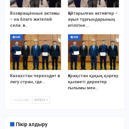
Возвращённые активы
Қайтарылған активтер –
– на благо жителей
ауыл тұрғындарының
села: в…
игілігіне:…
ҚОҒАМ
ҚОҒАМ
Казахстан переходит в
Қазақстан құқық қорғау
лигу стран, где…
қызметі деректер
ғылымы мен…
АЛДЫҢҒЫ
КЕЛЕСІ
Пікір қалдыру