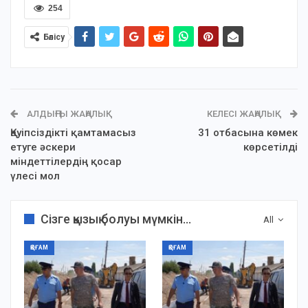
254
Бөлісу
АЛДЫҢҒЫ ЖАҢАЛЫҚ
КЕЛЕСІ ЖАҢАЛЫҚ
Қауіпсіздікті қамтамасыз
31 отбасына көмек
етуге әскери
көрсетілді
міндеттілердің қосар
үлесі мол
Сізге қызық болуы мүмкін...
All
ҚОҒАМ
ҚОҒАМ