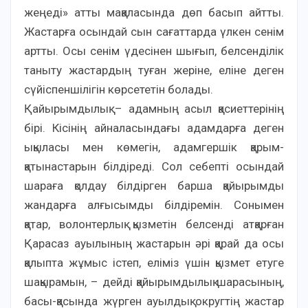
жеңеді» атты мақаласында дөп басып айтты.
Жастарға осындай сын сағаттарда үлкен сенім
артты. Осы сенім үдесінен шығып, белсенділік
таныту жастардың туған жеріне, еліне деген
сүйіспеншілігін көрсететін болады.
Қайырымдылық – адамның асыл қасиеттерінің
бірі. Кісінің айналасындағы адамдарға деген
ықыласы мен көмегін, адамгершік қарым-
қатынастарын білдіреді. Сол себепті осындай
шараға қолдау білдірген барша қайырымды
жандарға алғысымды білдіремін. Сонымен
қатар, волонтерлық қызметін белсенді атқарған
Қарасаз ауылының жастарын әрі қарай да осы
қалыпта жұмыс істеп, еліміз үшін қызмет етуге
шақырамын, – дейді қайырымдылық шарасының,
басы-қасында жүрген ауылдық округтің жастар