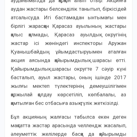
ауданымызда да қарқын алып отыр. Акцияға
аудан жастары белсенділік танытып, біркісідей
атсалысуда. Игі бастамадан ынтымағы мен
бірлігі жарасқан Қарасаз ауылының жастары
қалыс қалмады, Қарасаз ауылдық округінің
жастар ісі жөніндегі инспекторы Аружан
Қуанышбайдың ұйымдастыруымен аталған
акция аясында қайырымдылық шарасы өтті.
Қайырымдылық шарасы округте 7 сәуір күні
басталып, ауыл жастары, оның ішінде 2017
жылғы мектеп түлектерінің демеушілігімен
қаржылай қолдау көрсетіліп, көпбалалы, аз
қамтылған бес отбасыға азық-түлік жеткізілді.
Бұл акцияның жалғасы табылса екен деген
мақсатта жастар арасында челлендж жасалып,
әлеуметтік желілерде басқа да қайырымды