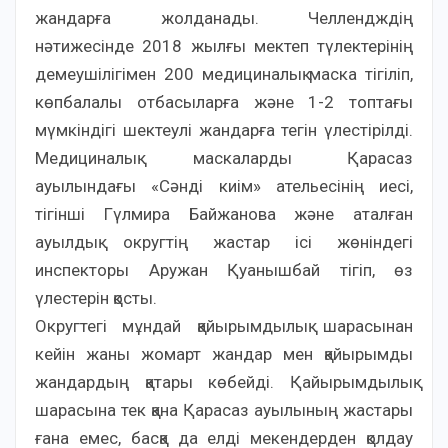
жандарға жолданады. Челлендждің
нәтижесінде 2018 жылғы мектеп түлектерінің
демеушілігімен 200 медициналық маска тігіліп,
көпбалалы отбасыларға және 1-2 топтағы
мүмкіндігі шектеулі жандарға тегін үлестірілді.
Медициналық маскаларды Қарасаз
ауылындағы «Сәнді киім» ательесінің иесі,
тігінші Гүлмира Байжанова және аталған
ауылдық округтің жастар ісі жөніндегі
инспекторы Аружан Қуанышбай тігіп, өз
үлестерін қосты.
Округтегі мұндай қайырымдылық шарасынан
кейін жаны жомарт жандар мен қайырымды
жандардың қатары көбейді. Қайырымдылық
шарасына тек қана Қарасаз ауылының жастары
ғана емес, басқа да елді мекендерден қолдау