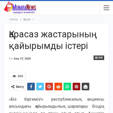
Home
Қоғам
Қарасаз жастарының
қайырымды істері
ҚОҒАМ
On
Апр 27, 2020
254
Бөлісу
«Біз біргеміз!» республикалық акциясы
аясындағы қайырымдылық шаралары біздің