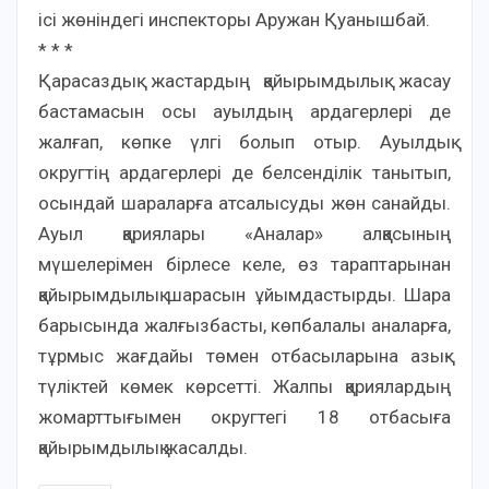
ісі жөніндегі инспекторы Аружан Қуанышбай.
* * *
Қарасаздық жастардың қайырымдылық жасау
бастамасын осы ауылдың ардагерлері де
жалғап, көпке үлгі болып отыр. Ауылдық
округтің ардагерлері де белсенділік танытып,
осындай шараларға атсалысуды жөн санайды.
Ауыл қариялары «Аналар» алқасының
мүшелерімен бірлесе келе, өз тараптарынан
қайырымдылық шарасын ұйымдастырды. Шара
барысында жалғызбасты, көпбалалы аналарға,
тұрмыс жағдайы төмен отбасыларына азық-
түліктей көмек көрсетті. Жалпы қариялардың
жомарттығымен округтегі 18 отбасыға
қайырымдылық жасалды.