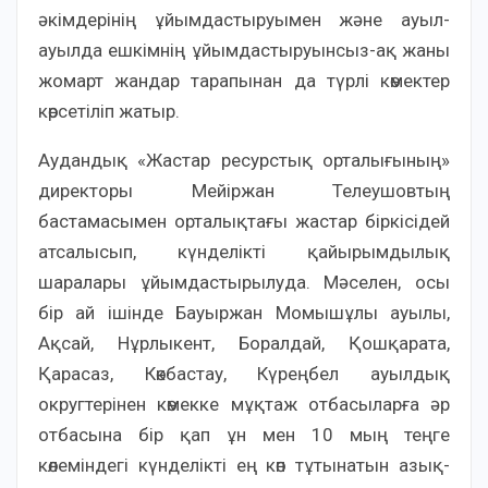
әкімдерінің ұйымдастыруымен және ауыл-
ауылда ешкімнің ұйымдастыруынсыз-ақ жаны
жомарт жандар тарапынан да түрлі көмектер
көрсетіліп жатыр.
Аудандық «Жастар ресурстық орталығының»
директоры Мейіржан Телеушовтың
бастамасымен орталықтағы жастар біркісідей
атсалысып, күнделікті қайырымдылық
шаралары ұйымдастырылуда. Мәселен, осы
бір ай ішінде Бауыржан Момышұлы ауылы,
Ақсай, Нұрлыкент, Боралдай, Қошқарата,
Қарасаз, Көкбастау, Күреңбел ауылдық
округтерінен көмекке мұқтаж отбасыларға әр
отбасына бір қап ұн мен 10 мың теңге
көлеміндегі күнделікті ең көп тұтынатын азық-