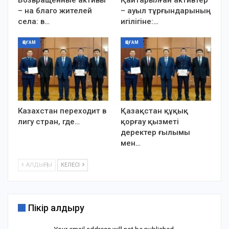
– на благо жителей
– ауыл тұрғындарының
села: в…
игілігіне:…
ҚОҒАМ
ҚОҒАМ
Казахстан переходит в
Қазақстан құқық
лигу стран, где…
қорғау қызметі
деректер ғылымы
мен…
АЛДЫҢҒЫ
КЕЛЕСІ
Пікір қалдыру