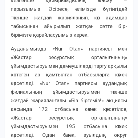
келгенше қайырымдылық жасау –
парызымыз. Әсіресе, елімізде бүгінгідей
төтенше жағдай жарияланып, көп адамдар
табысынан айырылып жатқан сәтте бір-
бірімізге қарайласуымыз керек.
Ауданымызда «Nur Otan» партиясы мен
«Жастар ресурстық орталығының»
ұйымдастыруымен демеушілерді тарту арқылы
көптеген аз қамтылған отбасыларға көмек
көрсетілді. «Nur Otan» партиясы аудандық
филиалының ұйымдастыруымен төтенше
жағдай жарияланғалы «Біз біргеміз!» акциясы
аясында 172 отбасына көмек көрсетілсе,
«Жастар ресурстық орталығының»
ұйымдастыруымен 195 отбасына көмек
көрсетілді. Одан бөлек, ауылдық округ