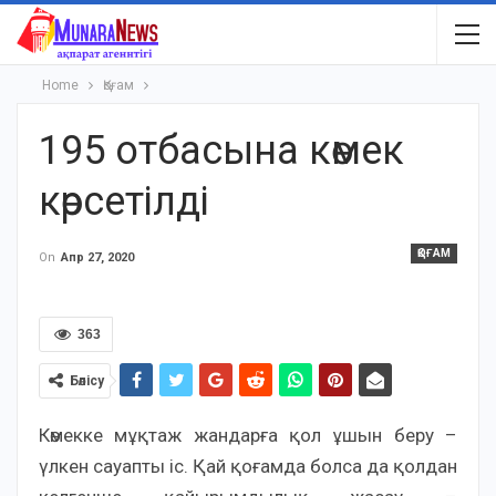
Home
Қоғам
195 отбасына көмек
көрсетілді
ҚОҒАМ
On
Апр 27, 2020
363
Бөлісу
Көмекке мұқтаж жандарға қол ұшын беру –
үлкен сауапты іс. Қай қоғамда болса да қолдан