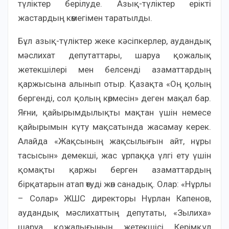
түліктер берілуде. Азық-түліктер ерікті
жастардың көмегімен таратылды.
Бұл азық-түліктер жеке кәсіпкерлер, аудандық
мәслихат депутаттары, шаруа қожалық
жетекшілері мен белсенді азаматтардың
қаржысына алынып отыр. Қазақта «Оң қолың
бергенді, сол қолың көрмесін» деген мақал бар.
Яғни, қайырымдылықты мақтан үшін немесе
қайырымын күту мақсатында жасамау керек.
Алайда «Жақсының жақсылығын айт, нұры
тасысын» демекші, жас ұрпаққа үлгі ету үшін
қомақты қаржы берген азаматтардың
бірқатарын атап өтуді жөн санадық. Олар: «Нұрлы
– Солар» ЖШС директоры Нұрлан Капенов,
аудандық мәслихаттың депутаты, «Зылиха»
шаруа қожалығының жетекшісі Керімқұл