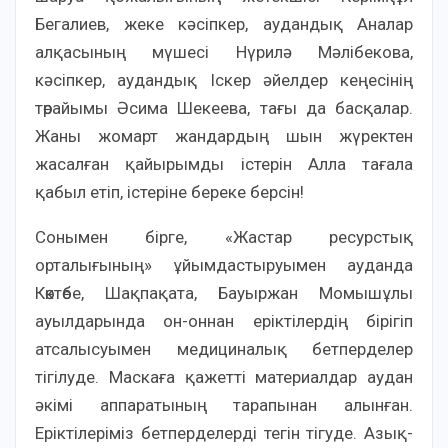
Бегалиев, жеке кәсіпкер, аудандық Аналар
алқасының мүшесі Нүрилә Мәлібекова,
кәсіпкер, аудандық Іскер әйелдер кеңесінің
төрайымы Әсима Шекеева, тағы да басқалар.
Жаны жомарт жандардың шын жүректен
жасалған қайырымды істерін Алла тағала
қабыл етіп, істеріне береке берсін!
Сонымен бірге, «Жастар ресурстық
орталығының» ұйымдастыруымен ауданда
Көктөбе, Шақпақата, Бауыржан Момышұлы
ауылдарында он-оннан еріктілердің бірігіп
атсалысуымен медициналық бетперделер
тігілуде. Маскаға қажетті материалдар аудан
әкімі аппаратының тарапынан алынған.
Еріктілеріміз бетперделерді тегін тігуде. Азық-