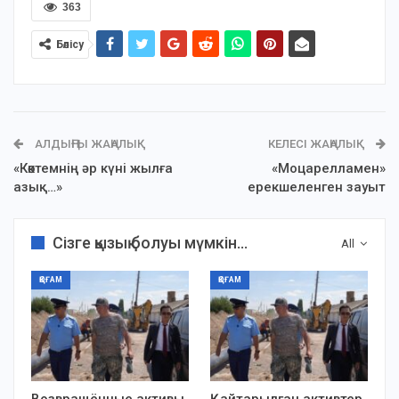
363
Бөлісу
АЛДЫҢҒЫ ЖАҢАЛЫҚ
КЕЛЕСІ ЖАҢАЛЫҚ
«Көктемнің әр күні жылға
«Моцарелламен»
азық…»
ерекшеленген зауыт
Сізге қызық болуы мүмкін...
All
ҚОҒАМ
ҚОҒАМ
Возвращённые активы
Қайтарылған активтер