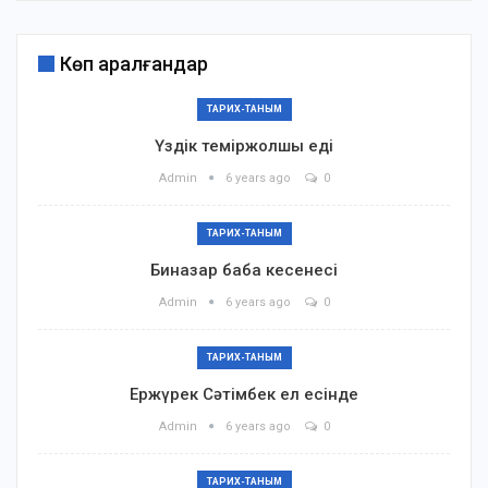
Көп қаралғандар
ТАРИХ-ТАНЫМ
Үздік теміржолшы еді
Admin
6 years ago
0
ТАРИХ-ТАНЫМ
Биназар баба кесенесі
Admin
6 years ago
0
ТАРИХ-ТАНЫМ
Ержүрек Сәтімбек ел есінде
Admin
6 years ago
0
ТАРИХ-ТАНЫМ