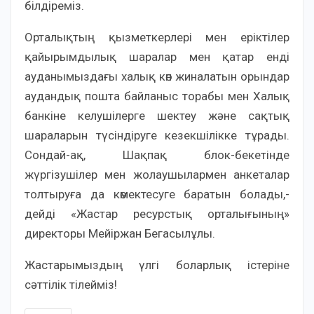
білдіреміз.
Орталықтың қызметкерлері мен еріктілер
қайырымдылық шаралар мен қатар енді
ауданымыздағы халық көп жиналатын орындар
аудандық пошта байланыс торабы мен Халық
банкіне келушілерге шектеу және сақтық
шараларын түсіндіруге кезекшілікке тұрады.
Сондай-ақ, Шақпақ блок-бекетінде
жүргізушілер мен жолаушылармен анкеталар
толтыруға да көмектесуге баратын болады,-
дейді «Жастар ресурстық орталығының»
директоры Мейіржан Бегасылұлы.
Жастарымыздың үлгі боларлық істеріне
сәттілік тілейміз!