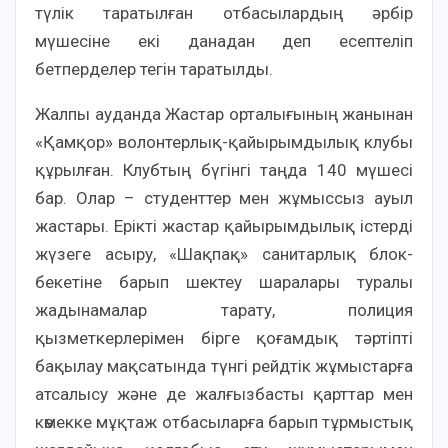
түлік таратылған отбасылардың әрбір
мүшесіне екі данадан деп есептеліп
бетперделер тегін таратылды.
Жалпы ауданда Жастар орталығының жанынан
«Қамқор» волонтерлық-қайырымдылық клубы
құрылған. Клубтың бүгінгі таңда 140 мүшесі
бар. Олар – студенттер мен жұмыссыз ауыл
жастары. Ерікті жастар қайырымдылық істерді
жүзеге асыру, «Шақпақ» санитарлық блок-
бекетіне барып шектеу шаралары туралы
жадынамалар тарату, полиция
қызметкерлерімен бірге қоғамдық тәртіпті
бақылау мақсатында түнгі рейдтік жұмыстарға
атсалысу және де жалғызбасты қарттар мен
көмекке мұқтаж отбасыларға барып тұрмыстық