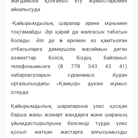
жағдайына қолғабыс ету жұмыстарымен
айналысуда.
-Қайырымдылық шаралар әрине мұнымен
тоқтамайды. Әрі қарай да жалғасын табатын
болады. Әлі де өз еркімен аз қамтылған
отбасыларға демеушілік жасаймын деген
азаматтар болса, біздің байланыс
телефонымызға (8 778 543 43 41)
хабарласуларын сұранамыз. Аудан
орталығындағы «Қамқор» дүкені жұмыс
істеуде.
Қайырымдылық шараларына үлес қосқан
барша жаны жомарт жандарға және шараның
ұйымдастырылуына белсенді түрде үлес
қосып жатқан жастарға алғысымызды