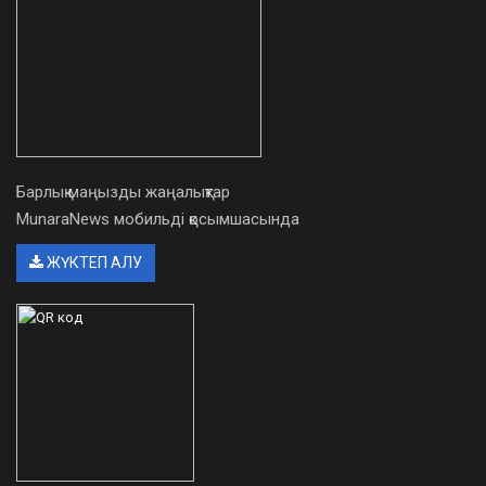
Барлық маңызды жаңалықтар
MunaraNews мобильді қосымшасында
ЖҮКТЕП АЛУ