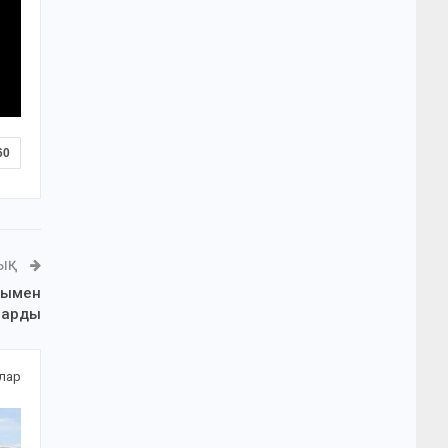
60
ЛЫҚ
рымен
барды
алар