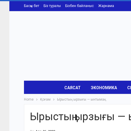
Басқы бет
Біз туралы
Бізбен байланыс
Жарнама
САЯСАТ
ЭКОНОМИКА
С
Home
Қоғам
Ырыстың ырзығы — ынтымақ
Ырыстың ырзығы —