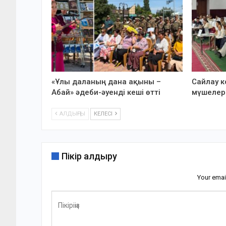
«Ұлы даланың дана ақыны –
Сайлау 
Абай» әдеби-әуенді кеші өтті
мүшелері
АЛДЫҢҒЫ
КЕЛЕСІ
Пікір қалдыру
Your emai