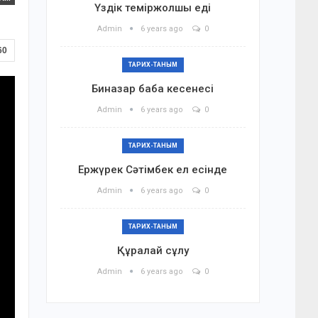
Үздік теміржолшы еді
Admin
6 years ago
0
60
ТАРИХ-ТАНЫМ
Биназар баба кесенесі
Admin
6 years ago
0
ТАРИХ-ТАНЫМ
Ержүрек Сәтімбек ел есінде
Admin
6 years ago
0
ТАРИХ-ТАНЫМ
Құралай сұлу
Admin
6 years ago
0