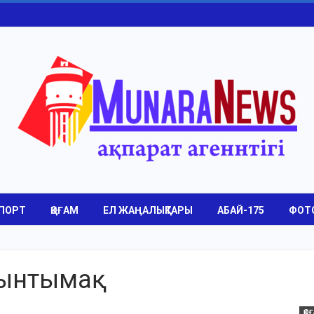
ПОРТ
ҚОҒАМ
ЕЛ ЖАҢАЛЫҚТАРЫ
АБАЙ-175
ФОТ
 ынтымақ
ҚО