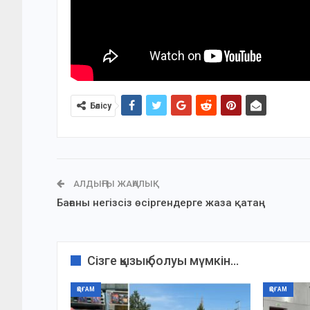
Бөлісу
АЛДЫҢҒЫ ЖАҢАЛЫҚ
Бағаны негізсіз өсіргендерге жаза қатаң
Сізге қызық болуы мүмкін...
ҚОҒАМ
ҚОҒАМ