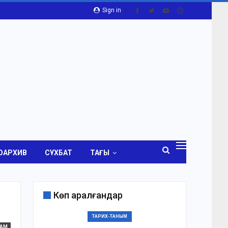
Sign in
ОАРХИВ
СҰХБАТ
ТАҒЫ
Көп қаралғандар
ТАРИХ-ТАНЫМ
ҒАМ