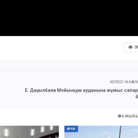
3
КЕЛЕСІ ЖАҢА
Е. Дауылбаев Мойынқұм ауданына жұмыс сапа
Өзге Жазб
ҚОҒАМ