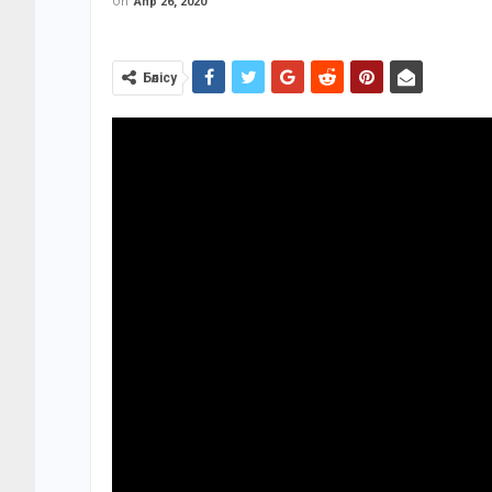
On
Апр 26, 2020
Бөлісу