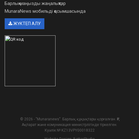
Барлық маңызды жаңалықтар
MunaraNews мобильді қосымшасында
ЖҮКТЕП АЛУ
© 2026 - "Munaranews". Барлық құқықтары қорғалған. ҚР
Ақпарат және комуникация министрлігінде тіркелген.
Куәлік № KZ13VPY00018322
Website Design:
BetterStudio