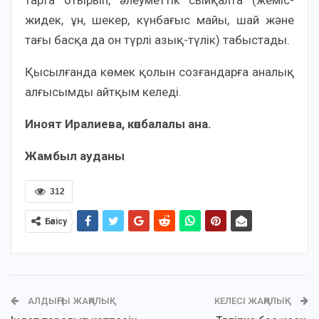
тарта отырып, әлеуметтік сыйқалта (жеміс-
жидек, ұн, шекер, күнбағыс майы, шай және
тағы басқа да он түрлі азық-түлік) табыстады.
Қысылғанда көмек қолын созғандарға аналық
алғысымды айтқым келеді.
Иноят Иралиева,
көпбалалы ана.
Жамбыл ауданы
312
Бөлісу
АЛДЫҢҒЫ ЖАҢАЛЫҚ
КЕЛЕСІ ЖАҢАЛЫҚ