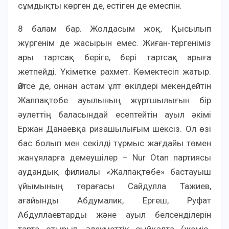
сұмдықты көрген де, естіген де емеспін.
8 балам бар. Жолдасым жоқ. Қысылып
жүргенім де жасырын емес. Жиған-тергеніміз
ары тартсақ беріге, бері тартсақ арыға
жетпейді. Үкіметке рахмет. Көмектесіп жатыр.
Әйтсе де, оннан астам ұлт өкілдері мекендейтін
Жалпақтөбе ауылының жұртшылығын бір
әулеттің баласындай есептейтін ауыл әкімі
Ержан Данаевқа ризашылығым шексіз. Ол өзі
бас болып мен секілді тұрмыс жағдайы төмен
жанұяларға демеушілер – Nur Otan партиясы
аудандық филиалы «Жалпақтөбе» бастауыш
ұйымының төрағасы Сайдулла Тажиев,
ағайынды Абдумалик, Ергеш, Руфат
Абдуллаевтарды және ауыл белсенділерін