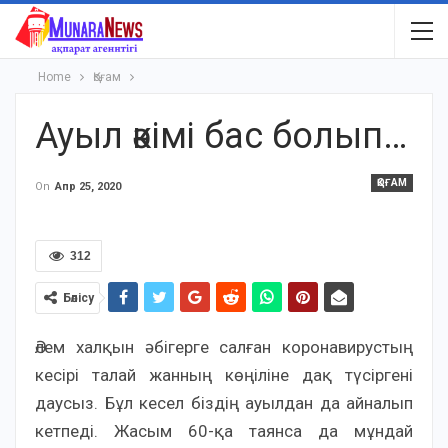
Home
Қоғам
Ауыл әкімі бас болып…
ҚОҒАМ
On
Апр 25, 2020
312
Бөлісу
Әлем халқын әбігерге салған коронавирустың
кесірі талай жанның көңіліне дақ түсіргені
даусыз. Бұл кесел біздің ауылдан да айналып
кетпеді. Жасым 60-қа таянса да мұндай