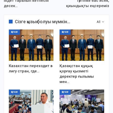
Індет таралып кетпесін
Тәртіпке бас исек,
десек…
қиындықты еңсереміз
Сізге қызық болуы мүмкін...
All
ҚОҒАМ
ҚОҒАМ
Казахстан переходит в
Қазақстан құқық
лигу стран, где…
қорғау қызметі
деректер ғылымы
мен…
ҚОҒАМ
ҚОҒАМ