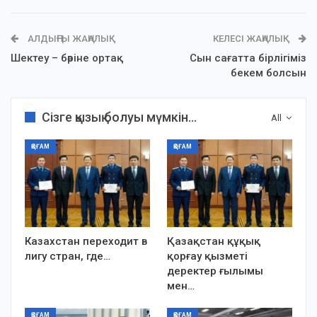
АЛДЫҢҒЫ ЖАҢАЛЫҚ
КЕЛЕСІ ЖАҢАЛЫҚ
Шектеу – бәріне ортақ
Сын сағатта бірлігіміз
бекем болсын
Сізге қызық болуы мүмкін...
All
ҚОҒАМ
ҚОҒАМ
Казахстан переходит в
Қазақстан құқық
лигу стран, где…
қорғау қызметі
деректер ғылымы
мен…
ҚОҒАМ
ҚОҒАМ