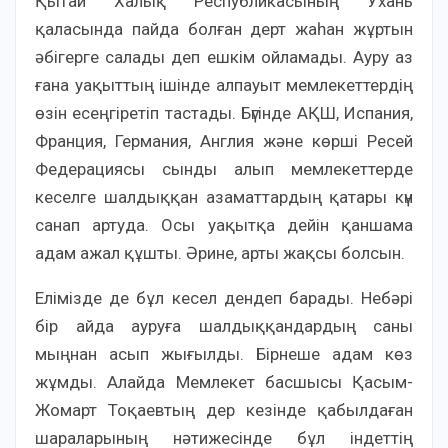
Қытай Халық Республикасының Ухань
қаласында пайда болған дерт жаһан жұртын
әбігерге салады деп ешкім ойламады. Ауру аз
ғана уақыттың ішінде алпауыт мемлекеттердің
өзін есеңгіретіп тастады. Бүгінде АҚШ, Испания,
Франция, Германия, Англия және көрші Ресей
Федерациясы сынды алып мемлекеттерде
кеселге шалдыққан азаматтардың қатары күн
санап артуда. Осы уақытқа дейін қаншама
адам ажал құшты. Әрине, арты жақсы болсын.
Елімізде де бұл кесел дендеп барады. Небәрі
бір айда ауруға шалдыққандардың саны
мыңнан асып жығылды. Бірнеше адам көз
жұмды. Алайда Мемлекет басшысы Қасым-
Жомарт Тоқаевтың дер кезінде қабылдаған
шараларының нәтижесінде бұл індеттің