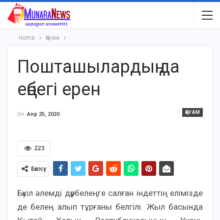
Home
Қоғам
Пошташылардың да
еңбегі ерен
ҚОҒАМ
On
Апр 25, 2020
223
Бөлісу
Бүкіл әлемді дүрбелеңге салған індеттің елімізде
де белең алып тұрғаны белгілі. Жыл басында