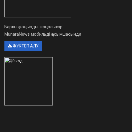
Барлық маңызды жаңалықтар
MunaraNews мобильді қосымшасында
ЖҮКТЕП АЛУ