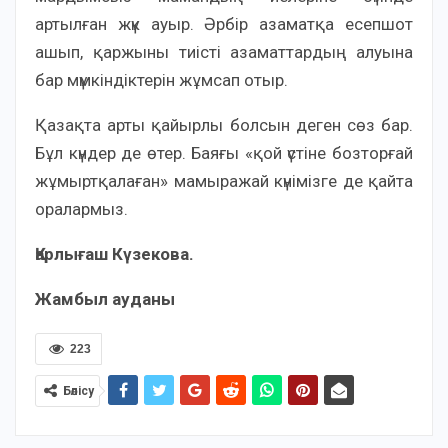
артылған жүк ауыр. Әрбір азаматқа есепшот
ашып, қаржыны тиісті азаматтардың алуына
бар мүмкіндіктерін жұмсап отыр.
Қазақта арты қайырлы болсын деген сөз бар.
Бұл күндер де өтер. Баяғы «қой үстіне бозторғай
жұмыртқалаған» мамыражай күнімізге де қайта
оралармыз.
Қарлығаш Күзекова.
Жамбыл ауданы
223
Бөлісу