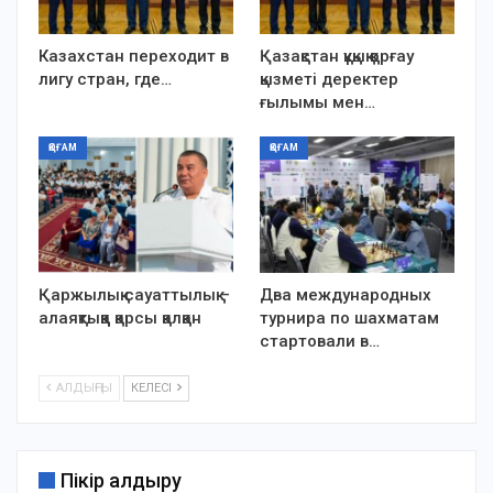
Казахстан переходит в
Қазақстан құқық қорғау
лигу стран, где…
қызметі деректер
ғылымы мен…
ҚОҒАМ
ҚОҒАМ
Қаржылық сауаттылық –
Два международных
алаяқтыққа қарсы қалқан
турнира по шахматам
стартовали в…
АЛДЫҢҒЫ
КЕЛЕСІ
Пікір қалдыру