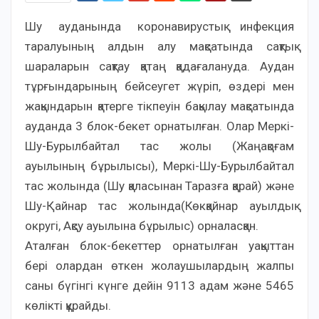
Шу ауданында коронавирустық инфекция
таралуының алдын алу мақсатында сақтық
шараларын сақтау қатаң қадағалануда. Аудан
тұрғындарының бейсеугет жүріп, өздері мен
жақындарын қатерге тікпеуін бақылау мақсатында
ауданда 3 блок-бекет орнатылған. Олар Меркі-
Шу-Бурылбайтал тас жолы (Жаңақоғам
ауылының бұрылысы), Меркі-Шу-Бурылбайтал
тас жолында (Шу қаласынан Таразға қарай) және
Шу-Қайнар тас жолында(Көкқайнар ауылдық
округі, Ақсу ауылына бұрылыс) орналасқан.
Аталған блок-бекеттер орнатылған уақыттан
бері олардан өткен жолаушылардың жалпы
саны бүгінгі күнге дейін 9113 адам және 5465
көлікті құрайды.