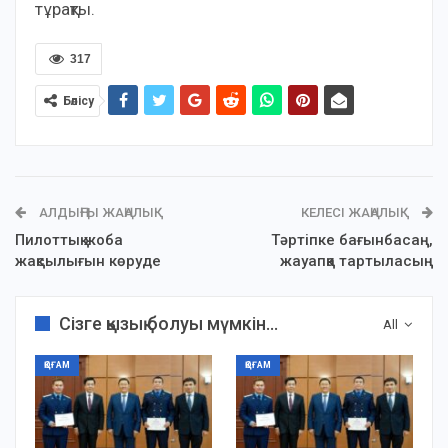
тұрақты.
317
Бөлісу
АЛДЫҢҒЫ ЖАҢАЛЫҚ
КЕЛЕСІ ЖАҢАЛЫҚ
Пилоттық жоба
Тәртіпке бағынбасаң,
жақсылығын көруде
жауапқа тартыласың
Сізге қызық болуы мүмкін...
All
ҚОҒАМ
ҚОҒАМ