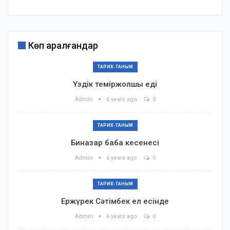
Көп қаралғандар
ТАРИХ-ТАНЫМ
Үздік теміржолшы еді
Admin
6 years ago
0
ТАРИХ-ТАНЫМ
Биназар баба кесенесі
Admin
6 years ago
0
ТАРИХ-ТАНЫМ
Ержүрек Сәтімбек ел есінде
Admin
6 years ago
0