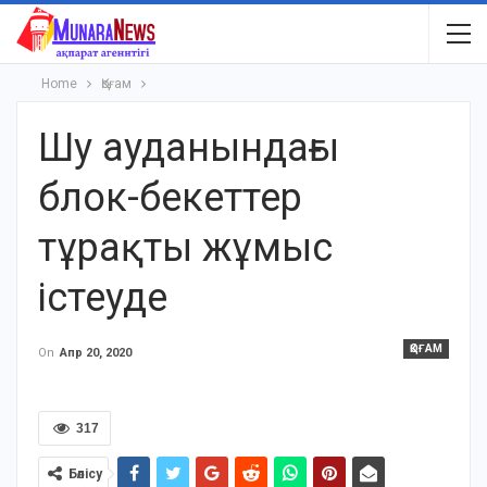
Home
Қоғам
Шу ауданындағы
блок-бекеттер
тұрақты жұмыс
істеуде
ҚОҒАМ
On
Апр 20, 2020
317
Бөлісу