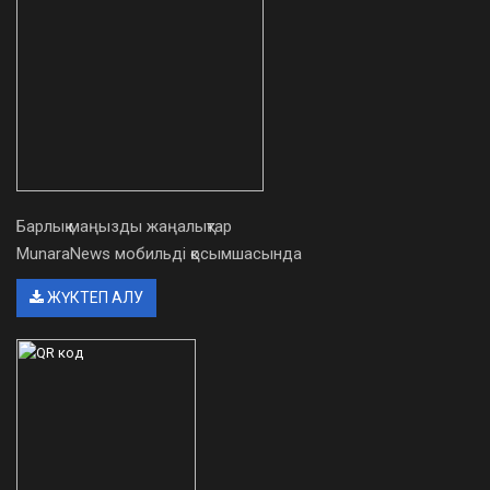
Барлық маңызды жаңалықтар
MunaraNews мобильді қосымшасында
ЖҮКТЕП АЛУ