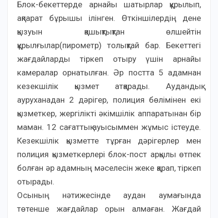
Блок-бекеттерде арнайы шатырлар құрылып,
ақпарат бұрышы ілінген. Өткіншілердің дене
қызуын қашықтықтан өлшейтін
құрылғылар(пирометр) толықтай бар. Бекеттегі
жағдайларды тіркеп отыру үшін арнайы
камералар орнатылған. Әр постта 5 адамнан
кезекшілік қызмет атқарады. Аудандық
ауруханадан 2 дәрігер, полиция бөлімінен екі
қызметкер, жергілікті әкімшілік аппаратынан бір
маман. 12 сағаттық ауысыммен жұмыс істеуде.
Кезекшілік қызметте тұрған дәрігерлер мен
полиция қызметкерлері блок-пост арқылы өтпек
болған әр адамның мәселесін жеке қарап, тіркеп
отырады.
Осының нәтижесінде аудан аумағында
төтенше жағдайлар орын алмаған. Жағдай