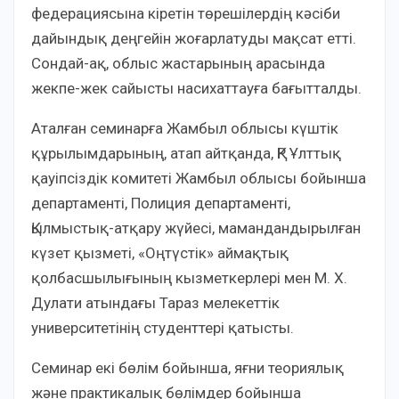
федерациясына кіретін төрешілердің кәсіби
дайындық деңгейін жоғарлатуды мақсат етті.
Сондай-ақ, облыс жастарының арасында
жекпе-жек сайысты насихаттауға бағытталды.
Аталған семинарға Жамбыл облысы күштік
құрылымдарының, атап айтқанда, ҚР Ұлттық
қауіпсіздік комитеті Жамбыл облысы бойынша
департаменті, Полиция департаменті,
Қылмыстық-атқару жүйесі, мамандандырылған
күзет қызметі, «Оңтүстік» аймақтық
қолбасшылығының кызметкерлері мен М. Х.
Дулати атындағы Тараз мелекеттік
университетінің студенттері қатысты.
Семинар екі бөлім бойынша, яғни теориялық
және практикалық бөлімдер бойынша