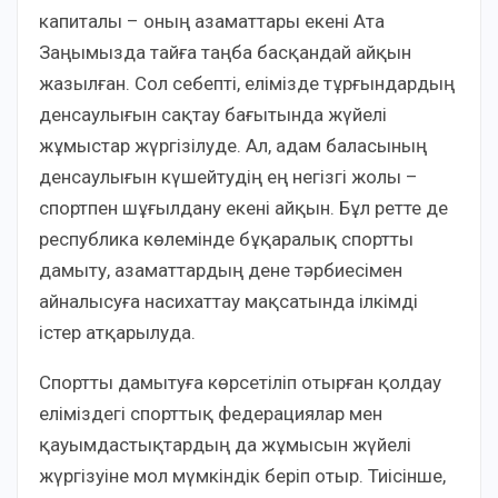
капиталы – оның азаматтары екені Ата
Заңымызда тайға таңба басқандай айқын
жазылған. Сол себепті, елімізде тұрғындардың
денсаулығын сақтау бағытында жүйелі
жұмыстар жүргізілуде. Ал, адам баласының
денсаулығын күшейтудің ең негізгі жолы –
спортпен шұғылдану екені айқын. Бұл ретте де
республика көлемінде бұқаралық спортты
дамыту, азаматтардың дене тәрбиесімен
айналысуға насихаттау мақсатында ілкімді
істер атқарылуда.
Спортты дамытуға көрсетіліп отырған қолдау
еліміздегі спорттық федерациялар мен
қауымдастықтардың да жұмысын жүйелі
жүргізуіне мол мүмкіндік беріп отыр. Тиісінше,