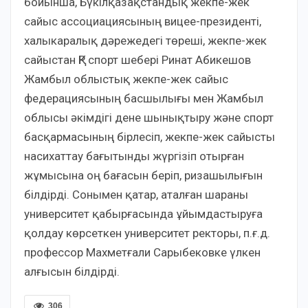
бойынша, Бүкілқазақстандық жекпе-жек
сайыс ассоциациясының вицее-президенті,
халыкаралық дәрежедегі төреші, жекпе-жек
сайыстан ҚР спорт шебері Ринат Абикешов
Жамбыл облыстық жекпе-жек сайыс
федерациясының басшылығы мен Жамбыл
облысы әкімдігі дене шынықтыру және спорт
басқармасының бірлесіп, жекпе-жек сайысты
насихаттау бағытынды жүргізіп отырған
жұмысына оң бағасын беріп, ризашылығын
білдірді. Сонымен қатар, аталған шараны
университет қабырғасында ұйымдастыруға
қолдау көрсеткен университет ректоры, п.ғ.д.
профессор Махметғали Сарыбековке үлкен
алғысын білдірді.
306