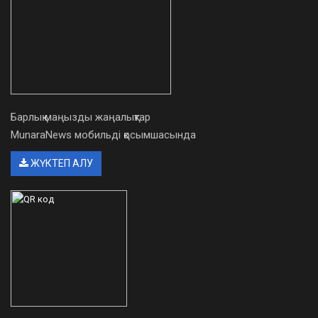
Барлық маңызды жаңалықтар
MunaraNews мобильді қосымшасында
ЖҮКТЕП АЛУ