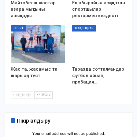
Майтөбелік жастар
Ел абыройын асқақтатқан
өзара мықтыны
спортшылар
анықтады
ректормен кездесті
СПОРТ
ЖАҢАЛЫҚТАР
Жас та, жасамыс та
Таразда сотталғандар
жарысқа түсті
футбол ойнап,
пробация…
АЛДЫҢҒЫ
КЕЛЕСІ
Пікір қалдыру
Your email address will not be published.