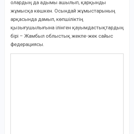
олардың да адымы ашылып, қарқынды
жұмысқа көшкен. Осындай жұмыстарының
арқасында дамып, көпшіліктің
қызығушылығына ілінген қауымдастықтардың
бірі – Жамбыл облыстық жекпе-жек сайыс
федерациясы.