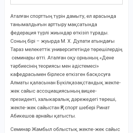
Аталған спорттың түрін дамыту, ел арасында
танымалдығын арттыру мақсатында
федерация түрлі жиындар өткізіп тұрады.
Соның бірі – жуырда М. Х. Дулати атындағы
Тараз мелекеттік университетінде төрешілердің
семинары өтті. Аталған оқу орнының «Дене
тәрбиесінің теориясы мен әдістемесі»
кафедрасымен бірлесе өткізген басқосуға
Алматы қаласынан Бүкілқазақстандық жекпе-
жек сайыс ассоциациясының вицее-
президенті, халыкаралық дәрежедегі төреші,
жекпе-жек сайыстан ҚР спорт шебері Ринат
Абикешов арнайы қатысты.
Семинар Жамбыл облыстық жекпе-жек сайыс