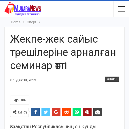
Home
Спорт
Жекпе-жек сайыс
төрешілеріне арналған
семинар өтті
СПОРТ
On
Дек 13, 2019
306
Бөлісу
Қазақстан Республикасының ең құнды