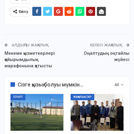
Бөлісу
АЛДЫҢҒЫ ЖАҢАЛЫҚ
КЕЛЕСІ ЖАҢАЛЫҚ
Мекеме қызметкерлері
Оңалтудың оңтайлы
қайырымдылық
жүйесі
марафонына қатысты
Сізге қызық болуы мүмкін...
All
СПОРТ
ЖАҢАЛЫҚТАР