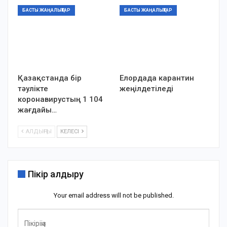
БАСТЫ ЖАҢАЛЫҚТАР
БАСТЫ ЖАҢАЛЫҚТАР
Қазақстанда бір
Елордада карантин
тәулікте
жеңілдетіледі
коронавирустың 1 104
жағдайы…
АЛДЫҢҒЫ
КЕЛЕСІ
Пікір қалдыру
Your email address will not be published.