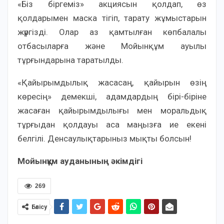
«Біз біргеміз» акциясын қолдап, өз
қолдарымен маска тігіп, тарату жұмыстарын
жүргізді. Олар аз қамтылған көпбалалы
отбасыларға және Мойынқұм ауылы
тұрғындарына таратылды.
«Қайырымдылық жасасаң, қайырын өзің
көресің» демекші, адамдардың бірі-біріне
жасаған қайырымдылығы мен моральдық
тұрғыдан қолдауы аса маңызға ие екені
белгілі. Денсаулықтарыныз мықты болсын!
Мойынқұм ауданының әкімдігі
269
Бөлісу