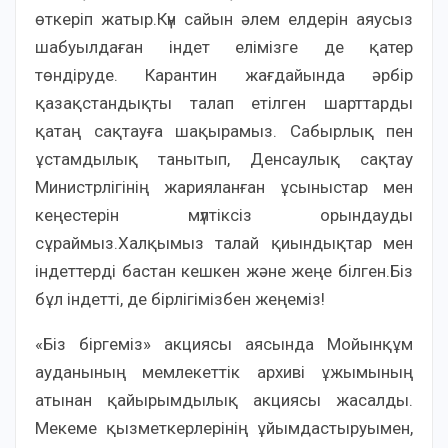
өткеріп жатыр.Күн сайын әлем елдерін аяусыз
шабуылдаған індет елімізге де қатер
төндіруде. Карантин жағдайында әрбір
қазақстандықты талап етілген шарттарды
қатаң сақтауға шақырамыз. Сабырлық пен
ұстамдылық танытып, Денсаулық сақтау
Министрлігінің жарияланған ұсыныстар мен
кеңестерін мүлтіксіз орындауды
сұраймыз.Халқымыз талай қиындықтар мен
індеттерді бастан кешкен және жеңе білген.Біз
бұл індетті, де бірлігімізбен жеңеміз!
«Біз біргеміз» акциясы аясында Мойынқұм
ауданының мемлекеттік архиві ұжымының
атынан қайырымдылық акциясы жасалды.
Мекеме қызметкерлерінің ұйымдастыруымен,