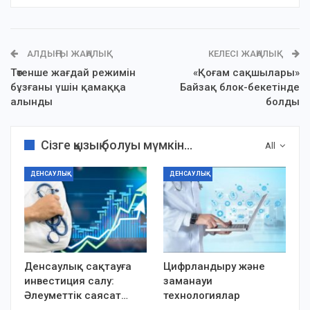
АЛДЫҢҒЫ ЖАҢАЛЫҚ
КЕЛЕСІ ЖАҢАЛЫҚ
Төтенше жағдай режимін
«Қоғам сақшылары»
бұзғаны үшін қамаққа
Байзақ блок-бекетінде
алынды
болды
Сізге қызық болуы мүмкін...
All
ДЕНСАУЛЫҚ
ДЕНСАУЛЫҚ
Денсаулық сақтауға
Цифрландыру және
инвестиция салу:
заманауи
Әлеуметтік саясат…
технологиялар