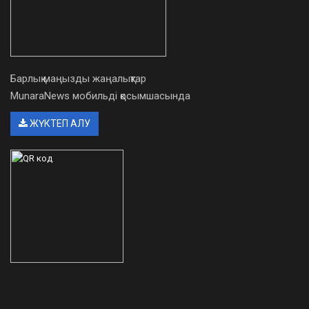
Барлық маңызды жаңалықтар
MunaraNews мобильді қосымшасында
ЖҮКТЕП АЛУ