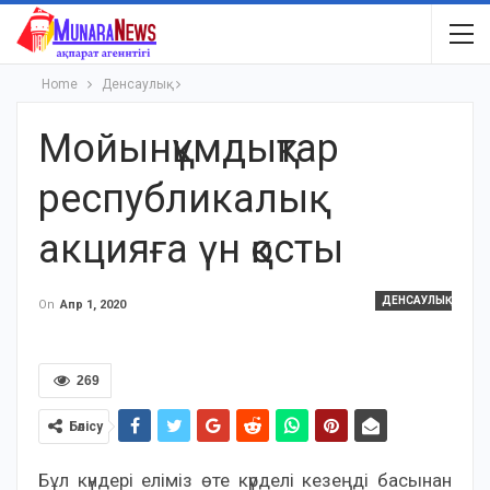
Home
Денсаулық
Мойынқұмдықтар
республикалық
акцияға үн қосты
ДЕНСАУЛЫҚ
On
Апр 1, 2020
269
Бөлісу
Бұл күндері еліміз өте күрделі кезеңді басынан