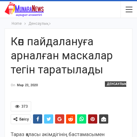
Home
Денсаулық
Көп пайдалануға
арналған маскалар
тегін таратылады
ДЕНСАУЛЫҚ
On
Мар 23, 2020
373
Бөлісу
Тараз қаласы әкімдігінің бастамасымен