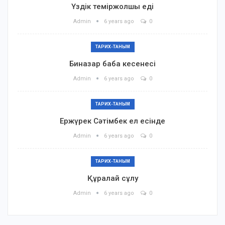
Үздік теміржолшы еді
Admin
6 years ago
0
ТАРИХ-ТАНЫМ
Биназар баба кесенесі
Admin
6 years ago
0
ТАРИХ-ТАНЫМ
Ержүрек Сәтімбек ел есінде
Admin
6 years ago
0
ТАРИХ-ТАНЫМ
Құралай сұлу
Admin
6 years ago
0