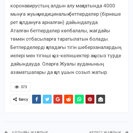
коронавирустың алдын алу мақсатында 4000
мыңға жуық медициналық бетперделер (бірнеше
рет қолдануға арналған) дайындалуда.
Аталған бетперделер көпбалалы, жағдайы
төмен отбасыларға таратылатын болады.
Бетперделерді қаладағы тігін шеберханалардың
иелері мен тігінші қыз-келіншектер ақысыз түрде
дайындауда. Оларға Жуалы ауданының
азаматшалары да қол ұшын созып жатыр.
373
Бөлісу
АЛДЫҢҒЫ ЖАҢАЛЫҚ
КЕЛЕСІ ЖАҢАЛЫҚ