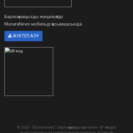
Барлық маңызды жаңалықтар
MunaraNews мобильді қосымшасында
ЖҮКТЕП АЛУ
© 2026 - "Munaranews". Барлық құқықтары қорғалған. ҚР Ақпарат
және комуникация министрлігінде тіркелген. Куәлік №