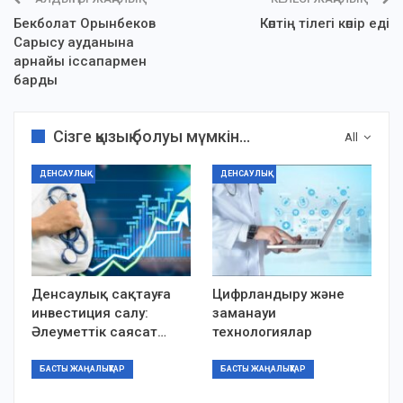
Бекболат Орынбеков
Көптің тілегі көпір еді
Сарысу ауданына
арнайы іссапармен
барды
Сізге қызық болуы мүмкін...
All
ДЕНСАУЛЫҚ
ДЕНСАУЛЫҚ
Денсаулық сақтауға
Цифрландыру және
инвестиция салу:
заманауи
Әлеуметтік саясат…
технологиялар
БАСТЫ ЖАҢАЛЫҚТАР
БАСТЫ ЖАҢАЛЫҚТАР