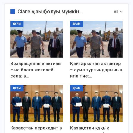
Сізге қызық болуы мүмкін...
All
ҚОҒАМ
ҚОҒАМ
Возвращённые активы
Қайтарылған активтер
– на благо жителей
– ауыл тұрғындарының
села: в…
игілігіне:…
ҚОҒАМ
ҚОҒАМ
Казахстан переходит в
Қазақстан құқық