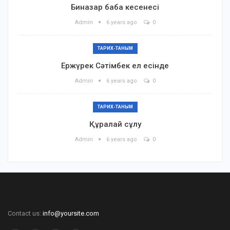
Биназар баба кесенесі
Admin
6 years ago
0
ТАРИХ-ТАНЫМ
Ержүрек Сәтімбек ел есінде
Admin
6 years ago
0
ТАРИХ-ТАНЫМ
Құралай сұлу
Admin
6 years ago
0
Contact us:
info@yoursite.com