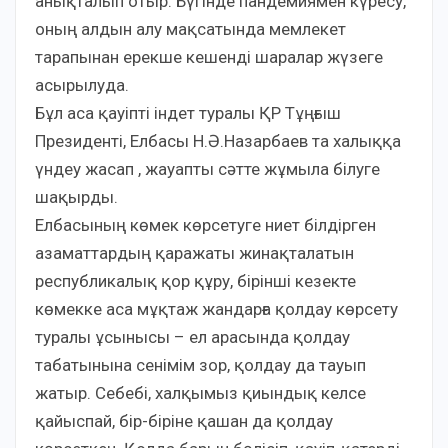
анықталып отыр. Бүгінде пандемиямен күресу,
оның алдын алу мақсатында мемлекет
тарапынан ерекше кешенді шаралар жүзеге
асырылуда.
Бұл аса қауіпті індет туралы ҚР Тұңғыш
Президенті, Елбасы Н.Ә.Назарбаев та халыққа
үндеу жасап , жауапты сәтте жұмыла білуге
шақырды.
Елбасының көмек көрсетуге ниет білдірген
азаматтардың қаражаты жинақталатын
республикалық қор құру, бірінші кезекте
көмекке аса мұқтаж жандарға қолдау көрсету
туралы ұсынысы – ел арасында қолдау
табатынына сенімім зор, қолдау да тауып
жатыр. Себебі, халқымыз қиындық келсе
қайыспай, бір-біріне қашан да қолдау