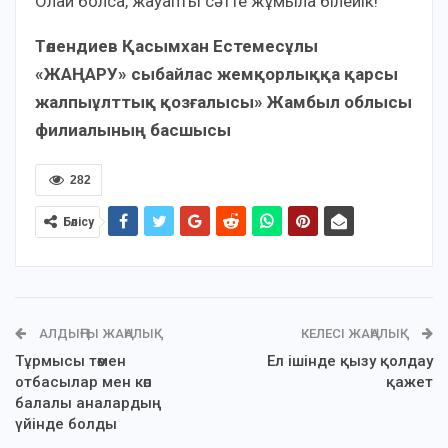
Олай болса, жауапты сәтте жұмыла білейік!
Төлендиев Қасымхан Естемесұлы
«ЖАҢАРУ» сыбайлас жемқорлыққа қарсы
жалпыұлттық қозғалысы» Жамбыл облысы
филиалының басшысы
282
Бөлісу
АЛДЫҢҒЫ ЖАҢАЛЫҚ
КЕЛЕСІ ЖАҢАЛЫҚ
Тұрмысы төмен
Ел ішінде қызу қолдау
отбасылар мен көп
қажет
балалы аналардың
үйінде болды