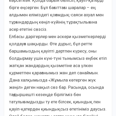
көрсеткен. Қолда барын бөлісіп, қауіп-қатерді
бірге еңсерген. Бұл бағыттағы шаралар – ең
алдымен еліміздегі қоғамдық-саяси ахуал мен
тұрғындардың көңіл-күйінің тұрақтылығына
әсер ететіні сөзсіз.
Елбасы дәрігерлер мен әскери қызметкерлерді
қолдауға шақырды. Өте дұрыс, бұл ретте
баршамыздың қауіпті дертпен күресу, оны
болдырмау үшін күні-түні тынымсыз еңбек етіп
жатқан жандардың қызметіне аса үлкен
құрметпен қарағанымыз жөн деп санаймын.
Дана халқымызда «Жұмыла көтерген жүк
жеңіл» деген нақыл сөз бар. Расында, осында
тағдыршешті кезеңде бірлігіміз бен
татулығымдызды ту ете білсек, қиындық пен
қауіп-қатерден қиындықсыз өтетініміз даусыз.