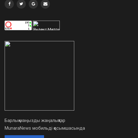
Барлық маңызды жаңалықтар
MunaraNews мобильді қосымшасында