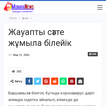
Home
Қоғам
Жауапты сәтте
жұмыла білейік
ҚОҒАМ
On
Мар 21, 2020
282
Бөлісу
Баршамызға белгілі, бүгінде коронавирус дерті
әлемдік індетке айналып, елімізде де