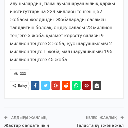
алушылардың тізімі ауылшаруашылық қаржы
институттарына 229 миллион теңгенің 52
жобасы жолданды. Жобаларады саламен
талдайтын болсақ, өңдеу саласы 23 миллион
теңгеге 3 жоба, қызмет көрсету саласы 9
миллион теңгеге 3 жоба, құс шаруашылығы 2
миллион теңге 1 жоба, мал шаруашылығы 195
миллион теңгеге 45 жоба.
333
Бөлісу
АЛДЫҢҒЫ ЖАҢАЛЫҚ
КЕЛЕСІ ЖАҢАЛЫҚ
Жастар саясатының
Таласта күн және жел