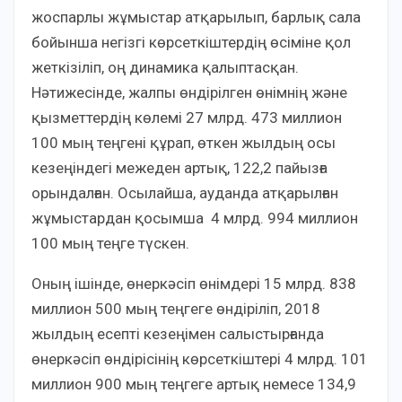
жоспарлы жұмыстар атқарылып, барлық сала
бойынша негізгі көрсеткіштердің өсіміне қол
жеткізіліп, оң динамика қалыптасқан.
Нәтижесінде, жалпы өндірілген өнімнің және
қызметтердің көлемі 27 млрд. 473 миллион
100 мың теңгені құрап, өткен жылдың осы
кезеңіндегі межеден артық, 122,2 пайызға
орындалған. Осылайша, ауданда атқарылған
жұмыстардан қосымша 4 млрд. 994 миллион
100 мың теңге түскен.
Оның ішінде, өнеркәсіп өнімдері 15 млрд. 838
миллион 500 мың теңгеге өндіріліп, 2018
жылдың есепті кезеңімен салыстырғанда
өнеркәсіп өндірісінің көрсеткіштері 4 млрд. 101
миллион 900 мың теңгеге артық немесе 134,9