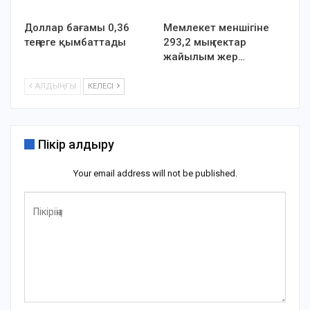
Доллар бағамы 0,36
Мемлекет меншігіне
теңгеге қымбаттады
293,2 мың гектар
жайылым жер…
АЛДЫҢҒЫ
КЕЛЕСІ
Пікір қалдыру
Your email address will not be published.