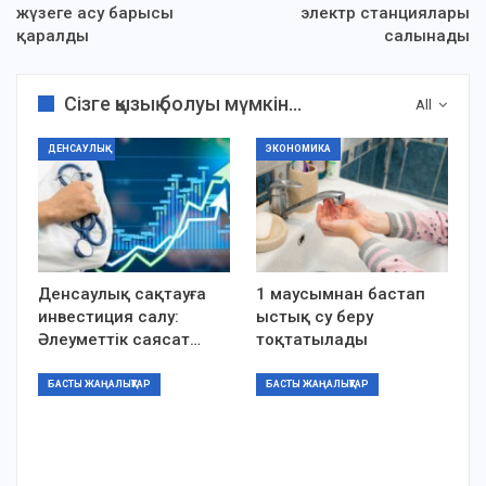
жүзеге асу барысы
электр станциялары
қаралды
салынады
Сізге қызық болуы мүмкін...
All
ДЕНСАУЛЫҚ
ЭКОНОМИКА
Денсаулық сақтауға
1 маусымнан бастап
инвестиция салу:
ыстық су беру
Әлеуметтік саясат…
тоқтатылады
БАСТЫ ЖАҢАЛЫҚТАР
БАСТЫ ЖАҢАЛЫҚТАР