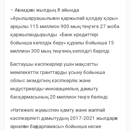
– Ағымдағы жылдың 8 айында
«Ауылшаруашылығын қаржылай қолдау қоры»
арқылы 115 миллион 900 мың теңгеге 27 жоба
қаржыландырылды. «Банк кредиттері
бойынша кепілдік беру» құралы бойынша 15
миллион 300 мың теңгенің кепілдігі берілді.
Бастаушы кәсіпкерлер үшін мақсатты
мемлекеттік гранттарды ұсыну бойынша
облыс әкімдігінің кәсіпкерлік және
индустриалды-инновациялық дамыту
басқармасының 20 миллион теңге бөлінді.
«Нәтижелі жұмыспен қамту және жаппай
кәсіпкерлікті дамытудың 2017-2021 жылдарға
арналған бағдарламасы» бойынша несие