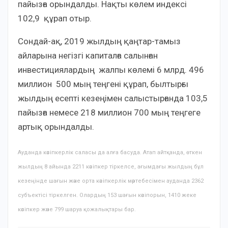
пайызға орындалды. Нақты көлем индексі
102,9 құрап отыр.
Сондай-ақ, 2019 жылдың қаңтар-тамыз
айларына негізгі капиталға салынған
инвестициялардың жалпы көлемі 6 млрд. 496
миллион 500 мың теңгені құрап, былтырғы
жылдың есепті кезеңімен салыстырғанда 103,5
пайызға немесе 218 миллион 700 мың теңгеге
артық орындалды.
Ауданда кәсіпкерлік саласы да алға басуда. Атап айтқанда, өткен
жылдың 8 айында 2211 кәсіпкер тіркелсе, ағымдағы жылдың бұл
кезеңінде шағын және орта кәсіпкерлік мәртебесімен ауданда 2362
субъектісі тіркелген. Олардың 153 шағын кәсіпорын, 1410 жеке
кәсіпкер және 799 шаруа қожалықтары бар.