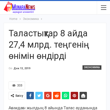
Home
Экономика
Таластықтар 8 айда
27,4 млрд. теңгенің
өнімін өндірді
ЭКОНОМИКА
On
Дек 13, 2019
333
Бөлісу
Ағымдағы жылдың 8 айында Талас ауданында