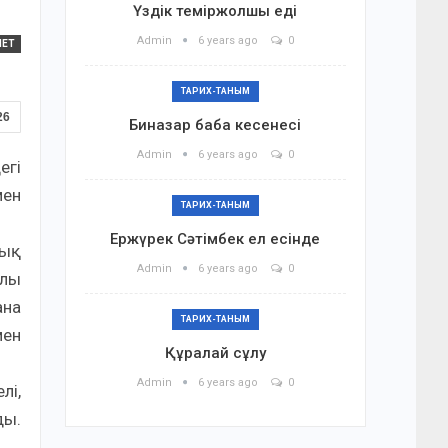
Үздік теміржолшы еді
Admin
6 years ago
0
ИЕТ
ТАРИХ-ТАНЫМ
26
Биназар баба кесенесі
Admin
6 years ago
0
егі
мен
ТАРИХ-ТАНЫМ
Ержүрек Сәтімбек ел есінде
ық
Admin
6 years ago
0
алы
ана
ТАРИХ-ТАНЫМ
мен
Құралай сұлу
Admin
6 years ago
0
лі,
ды.