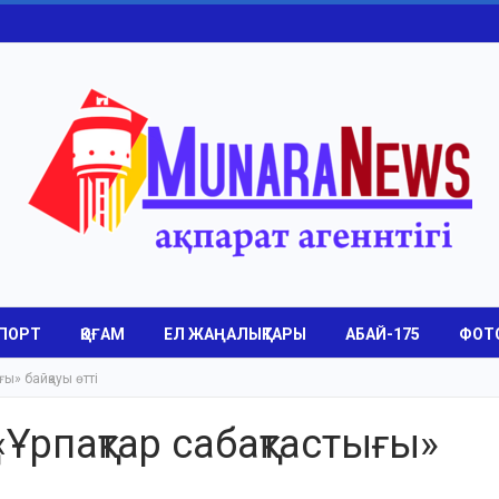
ПОРТ
ҚОҒАМ
ЕЛ ЖАҢАЛЫҚТАРЫ
АБАЙ-175
ФОТ
ы» байқауы өтті
Ұрпақтар сабақтастығы»