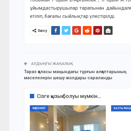
ұйымдастырушылар тарапынан дайындалған
етіліп, бағалы сыйлықтар үлестірілді.
Бөлісу
АЛДЫҢҒЫ ЖАҢАЛЫҚ
Тараз қаласы маңындағы тұрғын алқаптарының
мәселелерін шешу жолдары сараланды
Сізге қызық болуы мүмкін...
МӘДЕНИЕТ
БАСТЫ ЖАҢ