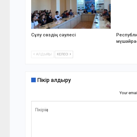
Сұлу сөздің сәулесі
Республи
мүшәйра
АЛДЫҢҒЫ
КЕЛЕСІ
Пікір қалдыру
Your emai