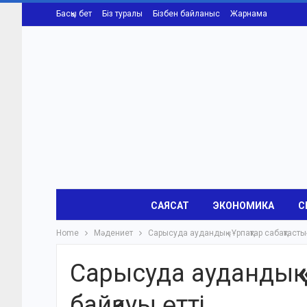
Басқы бет
Біз туралы
Бізбен байланыс
Жарнама
САЯСАТ
ЭКОНОМИКА
С
Home
Мәдениет
Сарысуда аудандық «Ұрпақтар сабақтастығ
Сарысуда аудандық «
байқауы өтті