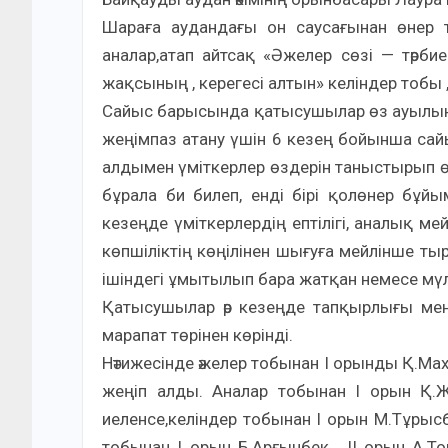
Шараға аудандағы он саусағынан өнер т
аналар,атап айтсақ «Әжелер сөзі — тәрбие
жақсының , керегесі алтын» келіндер тобы 
Сайыс барысында қатысушылар өз ауылының 
жеңімпаз атану үшін 6 кезең бойынша сайысқ
алдымен үміткерлер өздерін таныстырып өтті.
бұрала би билеп, енді бірі қолөнер бұйы
кезеңде үміткерлердің ептілігі, аналық мей
көпшіліктің көңілінен шығуға мейлінше 
ішіндегі ұмытылып бара жатқан немесе мүлд
Қатысушылар әр кезеңде тапқырлығы мен бі
марапат төрінен көрінді.
Нәтижесінде әжелер тобынан І орынды Қ.Мах
жеңіп алды. Аналар тобынан І орын Қ.Жү
иеленсе,келіндер тобынан І орын М.Тұрысбе
тобынан І орын Б.Арғынбек , ІІ орын А.То