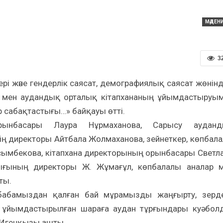
МӘДЕН
3
рі және гендерлік саясат, демографиялық саясат жөнінд
ы мен аудандық орталық кітапхананың ұйымдастыруы
р сабақтастығы…» байқауы өтті.
орынбасары Лаура Нұрмаханова, Сарысу ауданд
ің директоры Айтбала Жолмаханова, зейнеткер, көпбал
осымбекова, кітапхана директорының орынбасары Светл
ығының директоры Ж. Жұмағұл, көпбалалы аналар 
ты.
абамыздан қалған бай мұрамызды жаңғырту, зерде
а ұйымдастырылған шараға аудан тұрғындары куә бол
а Игенқызы ашты.