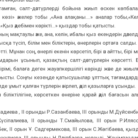
амған, салт-дәстүрлерді бойына жиып өскен көпбал
 көзі» әжелер тобы ,«Ана алақаны….» аналар тобы,«Кел
,«Қыз әдебімен көрікті…» қыздар тобы қатысты.
мақтаулы әже, ана, келін, ибалы қыз екендерін дәлелд
а түсіп, білім мен біліктерін, өнерлерін ортаға салды.
 Мұнан соң, өнерлі екенін көрсетіп, бірі ән айтты, бірі 
мдарын ұсынып, қазақтың салт-дәстүрлерін көрсетті. 
ірімі, балаға деген жауапкершілігі көрінді және де жиыл
тырысты. Соңғы кезеңде қатысушылар ұлттық тағамдар
е ұмыт қалған түрлерін әзірлеп, әділ қазыларға ұсынды.
ліктілігіне, көрсеткен өнеріне қарай әділ бағасын ал
адиева , ІІ орынды Р.Сазанбаева, ІІІ орынды М.Дүйсенб
сіпалиева, ІІ орынды Т.Смайылова, ІІІ орын Р.Иляс
к, ІІ орын Ұ. Садгермекова, ІІІ орын С.Жөгібаева, қыз
ккулиева ІІІ орынды Н.Дәріпбаева иеленді. Жеңімпазда