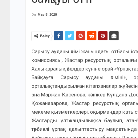
On
Мар 5, 2020
Бөлісу
Сарысу ауданы әкімі жанындағы отбасы істе
комиссиясы, Жастар ресурстық орталығ
Халықаралық әйелдер күніне орай «Ұрпақта
Байқауға Сарысу ауданы әкімінің 
орталықтандырылған кітапханалар жүйесін
ана Маржан Қасенова, кәсіпкер Күлдана Д
Қожаназарова, Жастар ресурстық ортал
мекеме қызметкерлері, оқырмандар қатыс
Жастарды ұлтжандылыққа баулып, ата-б
тәрбиелі ұрпақ қалыптастыру мақсатынд
Байқауды аудан әкімінің орынбасары Лаур