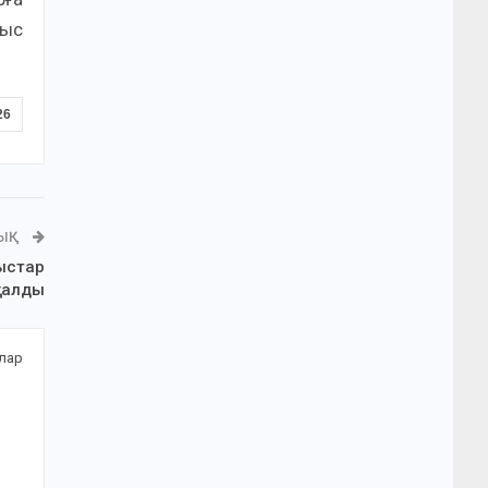
быс
26
ЛЫҚ
ыстар
талды
алар