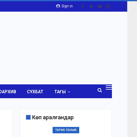
Sign in
ОАРХИВ
СҰХБАТ
ТАҒЫ
Көп қаралғандар
ТАРИХ-ТАНЫМ