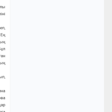
алы
іні
еп,
 Ең
мың
Бұл
ған
дың
ып,
ина
ова
дар
рға