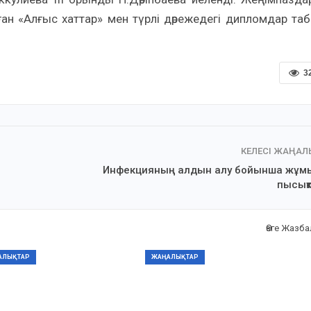
 «Алғыс хаттар» мен түрлі дәрежедегі дипломдар та
3
КЕЛЕСІ ЖАҢА
Инфекцияның алдын алу бойынша жұм
пысық
Өзге Жазб
АЛЫҚТАР
ЖАҢАЛЫҚТАР