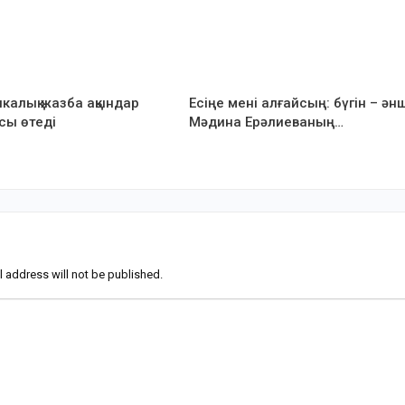
калық жазба ақындар
Есіңе мені алғайсың: бүгін – әнш
сы өтеді
Мәдина Ерәлиеваның…
l address will not be published.