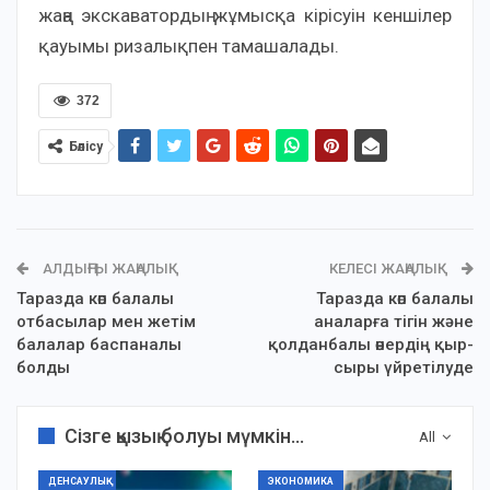
жаңа экскаватордың жұмысқа кірісуін кеншілер
қауымы ризалықпен тамашалады.
372
Бөлісу
АЛДЫҢҒЫ ЖАҢАЛЫҚ
КЕЛЕСІ ЖАҢАЛЫҚ
Таразда көп балалы
Таразда көп балалы
отбасылар мен жетім
аналарға тігін және
балалар баспаналы
қолданбалы өнердің қыр-
болды
сыры үйретілуде
Сізге қызық болуы мүмкін...
All
ДЕНСАУЛЫҚ
ЭКОНОМИКА