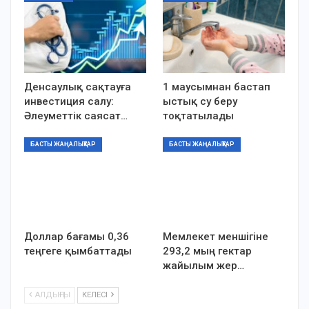
Денсаулық сақтауға
1 маусымнан бастап
инвестиция салу:
ыстық су беру
Әлеуметтік саясат…
тоқтатылады
БАСТЫ ЖАҢАЛЫҚТАР
БАСТЫ ЖАҢАЛЫҚТАР
Доллар бағамы 0,36
Мемлекет меншігіне
теңгеге қымбаттады
293,2 мың гектар
жайылым жер…
АЛДЫҢҒЫ
КЕЛЕСІ