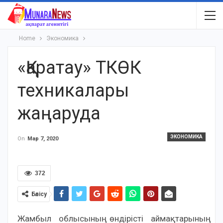
Home
Экономика
«Қаратау» ТКӨК
техникалары
жаңаруда
ЭКОНОМИКА
On
Мар 7, 2020
372
Бөлісу
Жамбыл облысының өндірісті аймақтарының