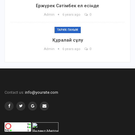
Ержүрек Сәтімбек ел есінде
Admin
6 years ago
0
ТАРИХ-ТАНЫМ
Құралай сұлу
Admin
6 years ago
0
Contact us:
info@yoursite.com