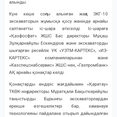
алынды.
Күні кеше соңғы алынған жаңа ЭКГ-10
экскаваторын жұмысқа қосу жөнінде арнайы
салтанатты іс-шара өткізілді. Іс-шараға
«Қазфосфат» ЖШС Бас директоры Мұқаш
Зұлқарнайұлы Ескендіров және экскаваторды
шығарған ресейлік УК «УЗТМ-КАРТЕКС», «ИЗ-
КАРТЕКС» компанияларынан және
«Казспецснабсервис» ЖШС-нен, «Газпромбанк»
АҚ арнайы қонақтар келді.
Қонақтарды өндіріс жағдайымен «Қаратау»
ТКӨК-нің директоры Мұратқали Бақыткерейұлы
таныстырды. Бұрынғы экскаваторлардан
ерекше өзгешеліктері бар, заманауи
технологияны пайдалана отырып дайындалған