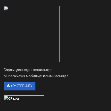
Барлық маңызды жаңалықтар
MunaraNews мобильді қосымшасында
ЖҮКТЕП АЛУ