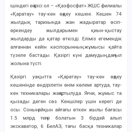
ішіндегі ең ірісі ол – «Қазфосфат» ЖШС филиалы
«Қаратау» тау-кен өңдеу кешені. Кешен 74
жылдық тарихында жан жадыратар өсіп-
өркендеу жылдарымен қиын-қыстау
жылдарды да қатар өткізді. Еліміз егемендік
алғаннан кейін кәсіпорынның жұмысы қайта
түзеле бастады. Қазіргі күні дамудың даңғыл
жолына түсті.
Қазіргі уақытта «Қаратау» тау-кен өңдеу
кешенінде өндірілетін өнім көлемі артуда, тау-
кен техникалары жаңартылуда. Яғни, жұмыс та
қызады деген сөз. Кеншілер үшін керегі де
осы. Соның айқын айғағы өткен жылы бағасы
1.5 млрд теңге болатын 3 бірдей алып
экскаватор, 6 БелАЗ, тағы басқа техникалар