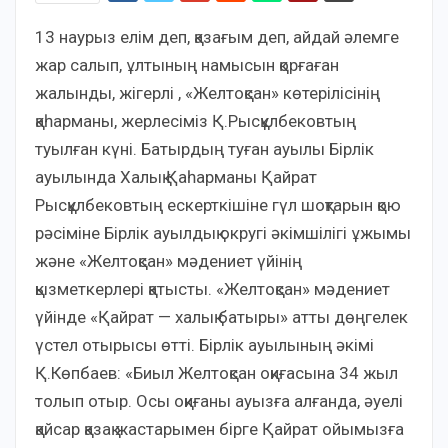
13 наурыз елім деп, қазағым деп, айдай әлемге
жар салып, ұлтының намысын қорғаған
жалынды, жігерлі , «Желтоқсан» көтерілісінің
қаһарманы, жерлесіміз Қ.Рысқұлбековтың
туылған күні. Батырдың туған ауылы Бірлік
ауылында Халық Қаһарманы Қайрат
Рысқұлбековтың ескерткішіне гүл шоқтарын қою
рәсіміне Бірлік ауылдық округі әкімшілігі ұжымы
және «Желтоқсан» мәдениет үйінің
қызметкерлері қатысты. «Желтоқсан» мәдениет
үйінде «Қайрат — халық батыры» атты дөңгелек
үстел отырысы өтті. Бірлік ауылының әкімі
Қ.Көпбаев: «Биыл Желтоқсан оқиғасына 34 жыл
толып отыр. Осы оқиғаны ауызға алғанда, әуелі
қайсар қазақ жастарымен бірге Қайрат ойымызға