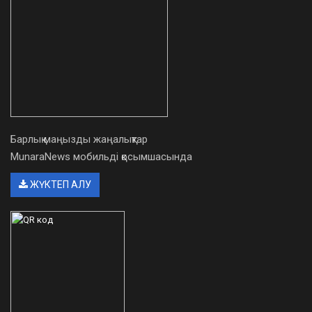
Барлық маңызды жаңалықтар
MunaraNews мобильді қосымшасында
ЖҮКТЕП АЛУ