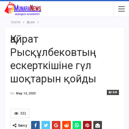
Home
Қоғам
Қайрат
Рысқұлбековтың
ескерткішіне гүл
шоқтарын қойды
ҚОҒАМ
On
Мар 14, 2020
331
Бөлісу