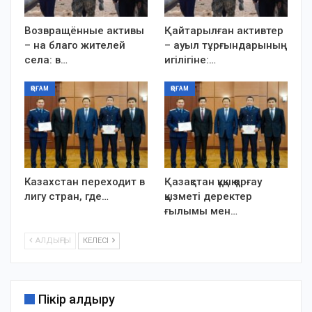
Возвращённые активы
Қайтарылған активтер
– на благо жителей
– ауыл тұрғындарының
села: в…
игілігіне:…
ҚОҒАМ
ҚОҒАМ
Казахстан переходит в
Қазақстан құқық қорғау
лигу стран, где…
қызметі деректер
ғылымы мен…
АЛДЫҢҒЫ
КЕЛЕСІ
Пікір қалдыру