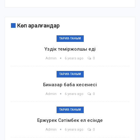
Көп қаралғандар
ТАРИХ-ТАНЫМ
Үздік теміржолшы еді
Admin
6 years ago
0
ТАРИХ-ТАНЫМ
Биназар баба кесенесі
Admin
6 years ago
0
ТАРИХ-ТАНЫМ
Ержүрек Сәтімбек ел есінде
Admin
6 years ago
0