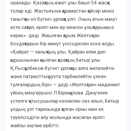
оралады. Қазақтың өжет ұлы биыл 54 жасқа
толар еді. Жастығына қарамастан қайсар мінез
танытқан ол бүгінгі ұрпаққа үлгі. Оның атын мәңгі
есте сақтап, ерлігі мен өр мінезін ұлықтауымыз
керек» -деді. Жиылған қауым Желтоқсан
боздақтарын бір минут үнсіздікпен еске алды.
«Қайрат — халықтың ұлы. Қайран елім деп
қыршынынан қиылған қазақтың батыр ұлы
Қ.Рысқұлбеков бүгінгі ұрпақты алға жетелейтін
және патриоттық рухта тәрбиелейтін үлкен
тұлғалардың бірі» — деді «Желтоқсан» мәдениет
үйінің меңгерушісі Л.Бірімқұлова. Дөңгелек
үстелге қатысушылар кезекпен сөз алып, батыр
ұлдың ұлт тарихында қалған орны мен ел
тәуелсіздігін алу жолында жасаған ерлігі
жайлы әңгіме өрбітті.