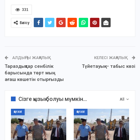
331
Бөлісу
АЛДЫҢҒЫ ЖАҢАЛЫҚ
КЕЛЕСІ ЖАҢАЛЫҚ
Тараздықтар сенбілік
Түйетауық — табыс көзі
барысында төрт мың
ағаш көшетін отырғызды
Сізге қызық болуы мүмкін...
All
ҚОҒАМ
ҚОҒАМ