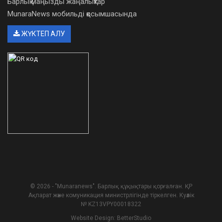
Барлық маңызды жаңалықтар
MunaraNews мобильді қосымшасында
ЖҮКТЕП АЛУ
© 2026 - "Munaranews". Барлық құқықтары қорғалған. ҚР
Ақпарат және комуникация министрлігінде тіркелген. Куәлік
№ KZ13VPY00018322
Website Design:
BetterStudio