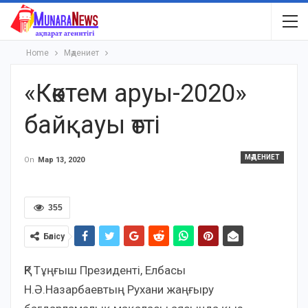
Home
Мәдениет
«Көктем аруы-2020»
байқауы өтті
МӘДЕНИЕТ
On
Мар 13, 2020
355
Бөлісу
ҚР Тұңғыш Президенті, Елбасы
Н.Ә.Назарбаевтың Рухани жаңғыру