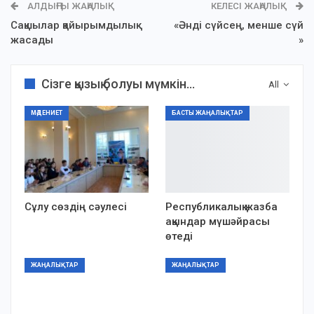
АЛДЫҢҒЫ ЖАҢАЛЫҚ
КЕЛЕСІ ЖАҢАЛЫҚ
Сақшылар қайырымдылық
«Әнді сүйсең, менше сүй
жасады
»
Сізге қызық болуы мүмкін...
All
МӘДЕНИЕТ
БАСТЫ ЖАҢАЛЫҚТАР
Сұлу сөздің сәулесі
Республикалық жазба
ақындар мүшәйрасы
өтеді
ЖАҢАЛЫҚТАР
ЖАҢАЛЫҚТАР