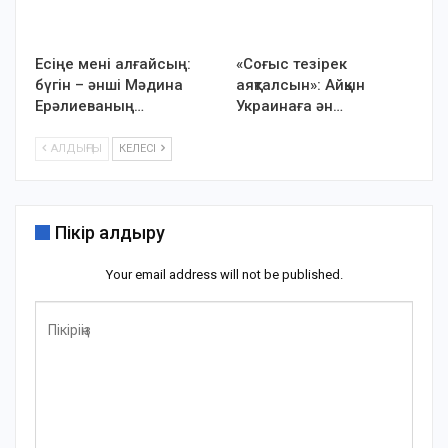
Есіңе мені алғайсың:
«Соғыс тезірек
бүгін – әнші Мәдина
аяқталсын»: Айқын
Ерәлиеваның…
Украинаға ән…
АЛДЫҢҒЫ
КЕЛЕСІ
Пікір қалдыру
Your email address will not be published.