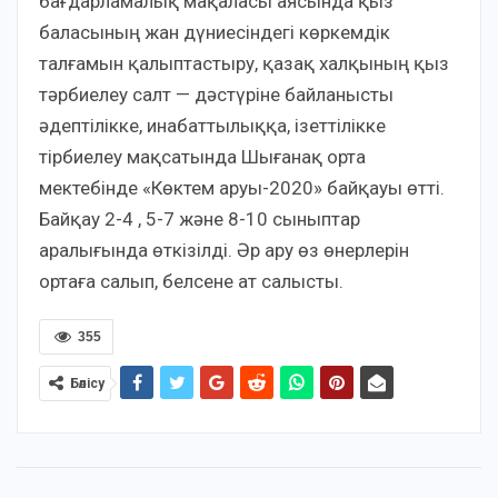
бағдарламалық мақаласы аясында қыз
баласының жан дүниесіндегі көркемдік
талғамын қалыптастыру, қазақ халқының қыз
тәрбиелеу салт — дәстүріне байланысты
әдептілікке, инабаттылыққа, ізеттілікке
тірбиелеу мақсатында Шығанақ орта
мектебінде «Көктем аруы-2020» байқауы өтті.
Байқау 2-4 , 5-7 және 8-10 сыныптар
аралығында өткізілді. Әр ару өз өнерлерін
ортаға салып, белсене ат салысты.
355
Бөлісу