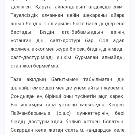
делінген. Қаруға айналдырып алдық дегенім-
Тәуелсіздік алғаннан кейін шекараны айқара
ашып бердік. Сол арқылы бізге басқа діндер ене
бастады. Біздің ата-бабамыздың өзінің
ұстанған діні, салт-дәстүрі бар. Сол адал
жолмен, ақ жолмен жүре білсек, біздің дінімізді,
салт-дәстүрімізді ешкім бұрмалай алмайды,
оған жол бермейміз.
Таза ақылдың бағытымен табылмаған дін
шынайы емес деп мен де үнемі айтып жүремін.
Сондықтан ең бірінші оны түсінетін ақыл керек.
Біз исламды таза ұстаған халық едік. Кешегі
Пайғамбарымыз (с.а.с) сүннеттерінің бәрі
біздің дәстүріміздей болып кеткен болатын.
Сақтардан келе жатқан салтым, ғұндардан келе