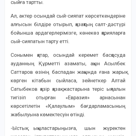
сыйға тартты.
Ал, актер осындай сый-сияпат көрсеткендеріне
алғысын білдіре отырып, қазақтың салт-дәстүрі
бойынша ардагерлерімізге, көнекөз қарияларға
сый-сияпатын тарту етті.
Сонымен қатар, осындай керемет басқосуда
ауданның Құрметті азаматы, ақын Асылбек
Саттаров өзінің баспадан жақында ғана жарық
көрген кітабын сыйласа, зейнеткер Алтай
Сатыбеков қазір қазақ жастарына теріс ықпалын
тигізіп отырған «Евразия» арнасынан
көрсетілетін «Қалаулым» бағдарламасының
жабылуына көмектесуін өтінді.
-Ыстық ықыластарыңызға, шын жүректен