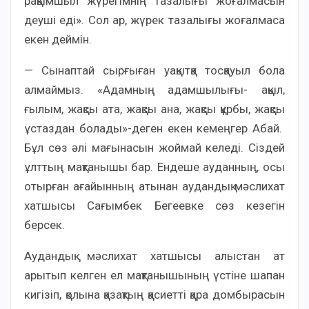
рақымшыл жүрегімнің тазалығы жоғалмасын
деуші еді». Сол ар, жүрек тазалығы жоғалмаса
екен деймін.
— Сынаптай сырғыған уақытқа тосқауыл бола
алмаймыз. «Адамның адамшылығы- ақыл,
ғылым, жақсы ата, жақсы ана, жақсы құрбы, жақсы
ұстаздан болады»-деген екен кемеңгер Абай.
Бұл сөз әлі мағынасын жоймай келеді. Сіздей
ұлттың мақтанышы бар. Ендеше ауданның, осы
отырған ағайынның атынан аудандық мәслихат
хатшысы Сағымбек Бегеевке сөз кезегін
берсек.
Аудандық мәслихат хатшысы алыстан ат
арытып келген ел мақтанышының үстіне шапан
кигізіп, қолына қазақтың қасиетті қара домбырасын