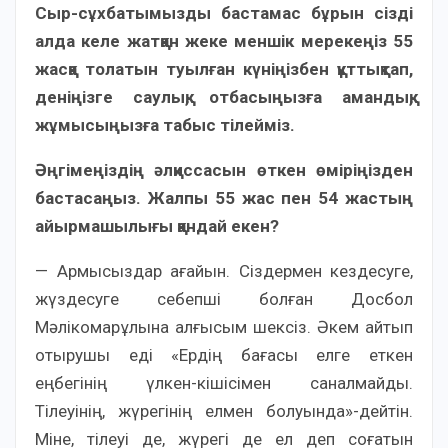
Сыр-сұхбатымызды бастамас бұрын сізді
алда келе жатқан жеке меншік мерекеңіз 55
жасқа толатын туылған күніңізбен құттықтап,
деніңізге саулық, отбасыңызға амандық,
жұмысыңызға табыс тілейміз.
Әңгімеңіздің әлқиссасын өткен өміріңізден
бастасаңыз. Жалпы 55 жас пен 54 жастың
айырмашылығы қандай екен?
— Армысыздар ағайын. Сіздермен кездесуге,
жүздесуге себепші болған Досбол
Мәлікомарұлына алғысым шексіз. Әкем айтып
отырушы еді «Ердің бағасы елге еткен
еңбегінің үлкен-кішісімен саналмайды.
Тілеуінің, жүрегінің елмен болуында»-дейтін.
Міне, тілеуі де, жүрегі де ел деп соғатын