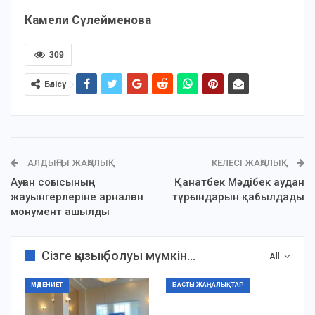
Камели Сүлейменова
309
Бөлісу
АЛДЫҢҒЫ ЖАҢАЛЫҚ
КЕЛЕСІ ЖАҢАЛЫҚ
Ауған соғысының
Қанатбек Мәдібек аудан
жауынгерлеріне арналған
тұрғындарын қабылдады
монумент ашылды
Сізге қызық болуы мүмкін...
All
МӘДЕНИЕТ
БАСТЫ ЖАҢАЛЫҚТАР