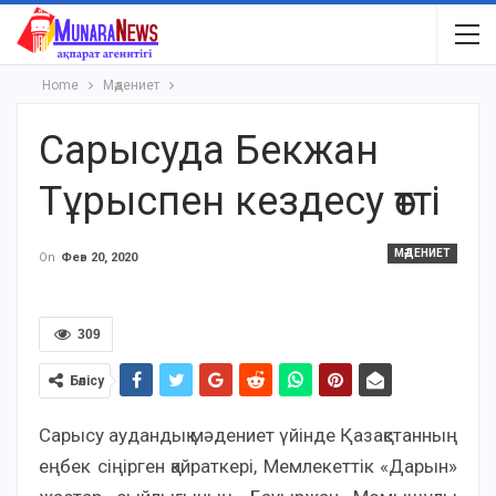
Home
Мәдениет
Сарысуда Бекжан
Тұрыспен кездесу өтті
МӘДЕНИЕТ
On
Фев 20, 2020
309
Бөлісу
Сарысу аудандық мәдениет үйінде Қазақстанның
еңбек сіңірген қайраткері, Мемлекеттік «Дарын»