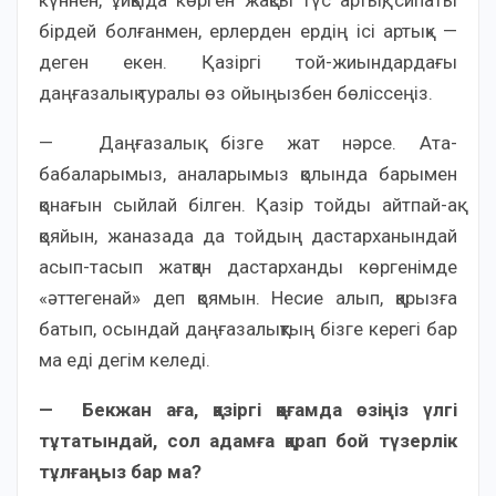
күннен, ұйқыда көрген жақсы түс артық, сипаты
бірдей болғанмен, ерлерден ердің ісі артық» —
деген екен. Қазіргі той-жиындардағы
даңғазалық туралы өз ойыңызбен бөліссеңіз.
— Даңғазалық бізге жат нәрсе. Ата-
бабаларымыз, аналарымыз қолында барымен
қонағын сыйлай білген. Қазір тойды айтпай-ақ
қояйын, жаназада да тойдың дастарханындай
асып-тасып жатқан дастарханды көргенімде
«әттегенай» деп қоямын. Несие алып, қарызға
батып, осындай даңғазалықтың бізге керегі бар
ма еді дегім келеді.
— Бекжан аға, қазіргі қоғамда өзіңіз үлгі
тұтатындай, сол адамға қарап бой түзерлік
тұлғаңыз бар ма?