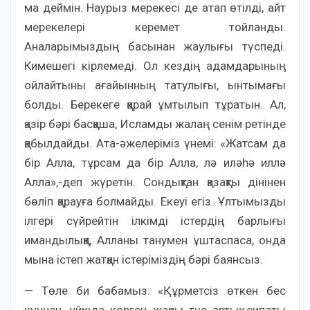
ма деймін. Наурыз мерекесі де атап өтілді, айт
мерекелері керемет тойланды.
Аналарымыздың басынан жаулығы түспеді.
Кимешегі кірлемеді. Ол кездің адамдарының
ойлайтыны ағайынның татулығы, ынтымағы
болды. Берекеге қарай ұмтылып тұратын. Ал,
қазір бәрі басқаша, Исламды жалаң сенім ретінде
қабылдайды. Ата-әжелеріміз үнемі: «Жатсам да
бір Алла, тұрсам да бір Алла, лә иләһә иллә
Алла»,-деп жүретін. Сондықтан қазақты дінінен
бөліп қарауға болмайды. Екеуі егіз. Ұлтымызды
ілгері сүйрейтін ілкімді істердің барлығы
имандылыққа, Алланы танумен ұштаспаса, онда
мына істеп жатқан істеріміздің бәрі баянсыз.
— Төле би бабамыз: «Құрметсіз өткен бес