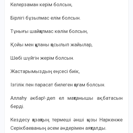
Келерзаман керім болсын,
Бірлігі бұзылмас елім болсын.
Тұнығы шайқалмас көлім болсын,
Қойы мен құланы қосылып жайылар,
Шөбі шүйгін жерім болсын.
Жастарымыздың еңсесі биік,
Ізгілік пен парасат билеген қоғам болсын.
Аллаһу әкбар!-деп ел мақтанышы ақ батасын
берді.
Кездесу қазақтың термеші әнші қызы Наркенже
Серікбаеваның әсем әндерімен аяқталды.