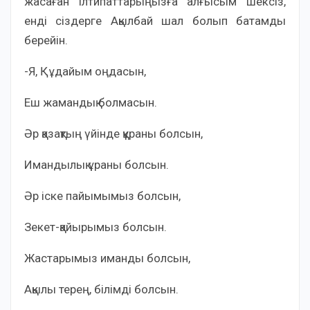
жасаған ілтипаттарыңызға алғысым шексіз,
енді сіздерге Ақылбай шал болып батамды
берейін.
-Я, Құдайым оңдасын,
Еш жамандық болмасын.
Әр қазақтың үйінде құраны болсын,
Имандылық ұраны болсын.
Әр іске пайымымыз болсын,
Зекет-қайырымыз болсын.
Жастарымыз иманды болсын,
Ақылы терең, білімді болсын.