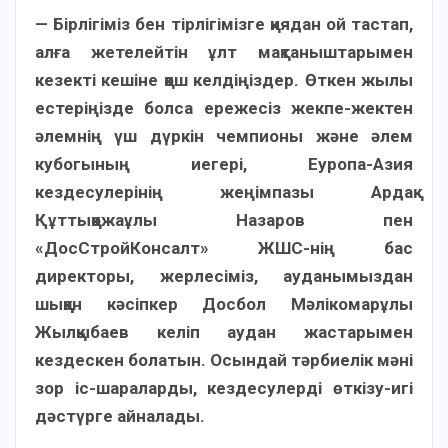
— Бірлігіміз бен тірлігімізге қиядан ой тастап,
алға жетелейтін ұлт мақтаныштарымен
кезекті кешіне қош келдіңіздер. Өткен жылы
естеріңізде болса ережесіз жекпе-жектен
әлемнің үш дүркін чемпионы және әлем
кубогының иегері, Еуропа-Азия
кездесулерінің жеңімпазы Ардақ
Құттықожаұлы Назаров пен
«ДосСтройКонсалт» ЖШС-нің бас
директоры, жерлесіміз, ауданымыздан
шыққан кәсіпкер Досбол Мәлікомарұлы
Жылқыбаев келіп аудан жастарымен
кездескен болатын. Осындай тәрбиелік мәні
зор іс-шараларды, кездесулерді өткізу-игі
дәстүрге айналады.