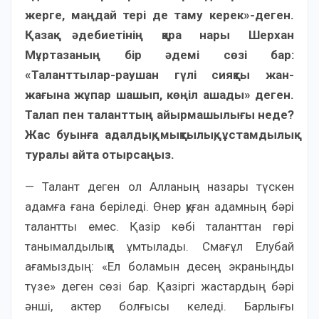
жерге, маңдай тері де таму керек»-деген.
Қазақ әдебиетінің қара нары Шерхан
Мұртазаның бір әдемі сөзі бар:
«Таланттылар-раушан гүлі сияқты жан-
жағына жұпар шашып, көңіл ашады» деген.
Талап пен таланттың айырмашылығы неде?
Жас буынға адалдық, мықтылық, ұстамдылық
туралы айта отырсаңыз.
— Талант деген ол Алланың назары түскен
адамға ғана беріледі. Өнер қуған адамның бәрі
талантты емес. Қазір көбі таланттан гөрі
танымалдылыққа ұмтылады. Смағұл Елубай
ағамыздың: «Ел боламын десең экраныңды
түзе» деген сөзі бар. Қазіргі жастардың бәрі
әнші, актер болғысы келеді. Барлығы