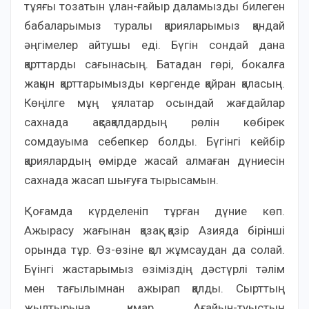
тұяғы тозатын ұлан-ғайыр даламызды билеген
бабаларымыз туралы қарияларымыз қандай
әңгімелер айтушы еді. Бүгін сондай дана
қарттарды сағынасың. Батадан гөрі, бокалға
жақын қарттарымызды көргенде қайран қаласың.
Көңілге мұң ұялатар осындай жағдайлар
сахнада ақсақалдардың рөлін көбірек
сомдауыма себепкер болды. Бүгінгі кейбір
қариялардың өмірде жасай алмаған дүниесін
сахнада жасап шығуға тырысамын.
Қоғамда күрделеніп тұрған дүние көп.
Ажырасу жағынан қазақ қазір Азияда бірінші
орында тұр. Өз-өзіне қол жұмсаудан да солай.
Бүінгі жастарымыз өзіміздің дәстүрлі тәлім
мен тағылымнан ажырап қалды. Сырттың
жылтырына құмар. Ағайын-туыстың