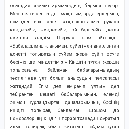
осындай азаматтарымыздың барына шүкір.
Менің елге келгендегі мақсатым, ардагерлермен,
ізімізден еріп келе жатқан жастармен рухани
кездесейік, жүздесейік, ой бөлісейік деген
ниетпен келдім. Шерхан ағам айтпақшы:
«Бабаларымның қанымен, сүйегімен құнарланған
қасиетті топырақтың сүйем жерін сүйіп өсуге
бәріміз де міндеттіміз!» Кіндігін туған жердің
топырағына байлаған бабаларымыздың
тектілігінде ұлт болып ұйысудың пәлсапасы
жатқандай. Елім деп еміреніп, ұлтым деп
тебіренген кешегі бабаларымның, әлемді
әнімен нұрландырған даналарымның бәрінің
кіндігі топыраққа байланған. Шешем де
немерелерінің кіндігін перзентханадан сұратып
алып, топыраққа көміп жататын. «Адам туған