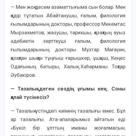
— Мен жоқ десем азаматтығыма сын болар. Мен
қадір тұтатын Абайтанушы, ғалым, филология
ғылымдарының докторы, профессор Мекемтас
Мырзахметов, жазушы, тарихшы, қазақтың ауыз
әдебиетін зерттеуші ғалым, филология
ғылымдарының докторы Мұхтар Мағауин,
қазақтан шыққан тұңғыш ғарышкер, ұшқыш, Кеңес
Одағының батыры, Халық Хаһарманы Тоқтар
Әубәкіров.
— Тазалық деген сөздің ұғымы кең. Соны
қалай түсінесіз?
— Тазалық үстіңдегі киімнің тазалығы емес. Бұл
ар тазалығы. Ата-апаларымыз айтатын еді
«Бүкіл бір ұлттың иманы жоғалмасын,