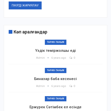
Көп қаралғандар
ТАРИХ-ТАНЫМ
Үздік теміржолшы еді
Admin
6 years ago
0
ТАРИХ-ТАНЫМ
Биназар баба кесенесі
Admin
6 years ago
0
ТАРИХ-ТАНЫМ
Ержүрек Сәтімбек ел есінде