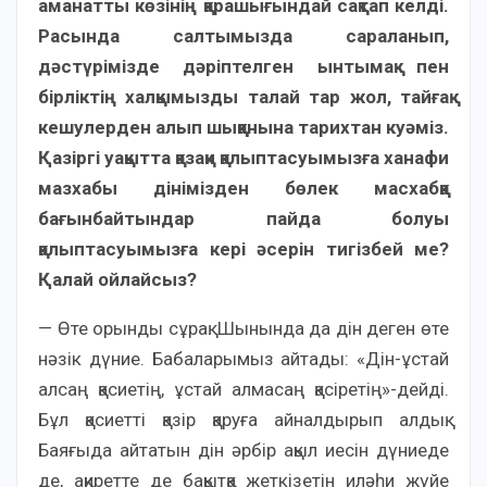
аманатты көзінің қарашығындай сақтап келді.
Расында салтымызда сараланып,
дәстүрімізде дәріптелген ынтымақ пен
бірліктің халқымызды талай тар жол, тайғақ
кешулерден алып шыққанына тарихтан куәміз.
Қазіргі уақытта қазақи қалыптасуымызға ханафи
мазхабы дінімізден бөлек масхабқа
бағынбайтындар пайда болуы
қалыптасуымызға кері әсерін тигізбей ме?
Қалай ойлайсыз?
— Өте орынды сұрақ. Шынында да дін деген өте
нәзік дүние. Бабаларымыз айтады: «Дін-ұстай
алсаң қасиетің, ұстай алмасаң қасіретің»-дейді.
Бұл қасиетті қазір қаруға айналдырып алдық.
Баяғыда айтатын дін әрбір ақыл иесін дүниеде
де, ақиретте де бақытқа жеткізетін иләһи жүйе