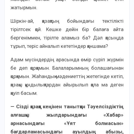
жатырмын.
Шіркін-ай, қазақтың бойындағы тектілікті
тірілтсек қой. Кешке дейін бір балаға айта
бергеніммен, тірілте аламыз ба? Дәл қасыңда
тұрып, теріс айналып кететіндер қаншама?
Адам мүсіндердің арасында өмір сүріп жүрмін
бе деп қорқамын. Балаларымның болашағынан
қорқамын. Жаһандық мәдениеттің жетегінде кетіп,
қазақы құндылықтардан айырылып қала ма деген
қауіп басым.
— Сізді қазаққа кеңінен танытқан Тәуелсіздіктің
алғашқы жылдарындағы «Хабар»
арнасындағы «Ұят болмасын»
бағдарламасындағы ауылдың абызы,