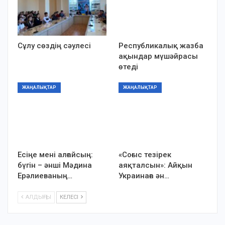
Сұлу сөздің сәулесі
Республикалық жазба
ақындар мүшәйрасы
өтеді
ЖАҢАЛЫҚТАР
ЖАҢАЛЫҚТАР
Есіңе мені алғайсың:
«Соғыс тезірек
бүгін – әнші Мәдина
аяқталсын»: Айқын
Ерәлиеваның…
Украинаға ән…
АЛДЫҢҒЫ
КЕЛЕСІ