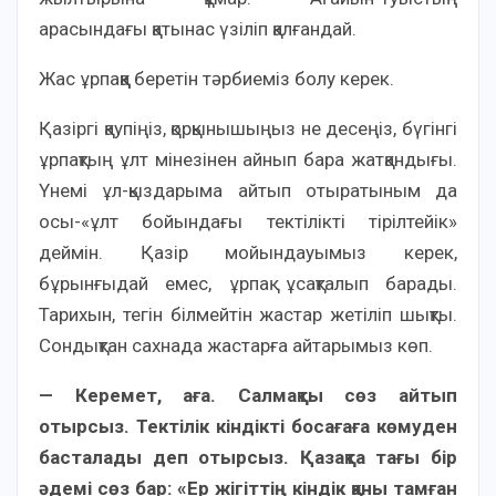
арасындағы қатынас үзіліп қалғандай.
Жас ұрпаққа беретін тәрбиеміз болу керек.
Қазіргі қаупіңіз, қорқынышыңыз не десеңіз, бүгінгі
ұрпақтың ұлт мінезінен айнып бара жатқандығы.
Үнемі ұл-қыздарыма айтып отыратыным да
осы-«ұлт бойындағы тектілікті тірілтейік»
деймін. Қазір мойындауымыз керек,
бұрынғыдай емес, ұрпақ ұсақталып барады.
Тарихын, тегін білмейтін жастар жетіліп шықты.
Сондықтан сахнада жастарға айтарымыз көп.
— Керемет, аға. Салмақты сөз айтып
отырсыз. Тектілік кіндікті босағаға көмуден
басталады деп отырсыз. Қазақта тағы бір
әдемі сөз бар: «Ер жігіттің кіндік қаны тамған