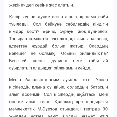
жеріне» деп көзіне жас алатын.
Қазір күніне дүние есігін ашып, қаншама сәби
туылады. Сол бейкүнә сәбилердің кіндігін
кімдер кесті? Әрине, сұрауы жоқ дүниелер.
Топыраққа көмілетін тектілігің қан-жын араласып,
қасиеттен жұрдай болып жатыр. Олардың
келешегі не болмақ? Осыны ойландық па?
Бесіктей жеңіл дүниені неге табыттай
ауырлатып алдық деп ойланамын кейде.
Менің балалық шағым ауылда өтті. Үлкен
кісілердің қолына су құйып, солардың батасын
алып өскенмін. Сол кісілердің ақ батасы мені
өнерге алып келді. Қазақтың қара шаңырағы
мемлекеттік М.Әуезов атындағы театрда 30
жылдан астам уақыт болды қызмет етіп