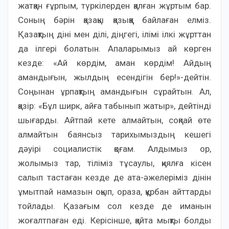
жатқан ғұрпым, түркілерден қалған жұртым бар.
Соның бәрін қазақы қазыққа байлаған елміз.
Қазақтың діні мен ділі, діңгегі, ілімі ілкі жұрттан
да ілгері болатын. Апаларымыз ай көрген
кезде: «Ай көрдім, аман көрдім! Айдың
амандығын, жылдың есендігін бер!»-дейтін.
Соңынан ұрпақтың амандығын сұрайтын. Ал,
қазір: «Бұл ширк, айға табынып жатыр», дейтінді
шығарды. Айтпай кете алмайтын, соқпай өте
алмайтын баянсыз тарихымыздың кешегі
дәуірі социалистік қоғам. Алдымыз ор,
жолымыз тар, тіліміз тұсаулы, қиялға кісен
салып тастаған кезде де ата-әжелеріміз дінін
ұмытпай намазын оқып, ораза, құрбан айттарды
тойлады. Қазағым сол кезде де иманын
жоғалтпаған еді. Керісінше, қайта мықты болды