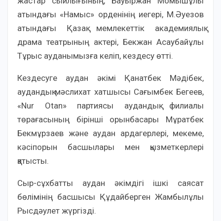
жастар сыйлығының, Бауыржан Момышұлы
атындағы «Намыс» орденінің иегері, М.Әуезов
атындағы Қазақ мемлекеттік академиялық
драма театрының актері, Бекжан Асаубайұлы
Тұрыс ауданымызға келіп, кездесу өтті.
Кездесуге аудан әкімі Қанатбек Мәдібек,
аудандық мәслихат хатшысы Сағымбек Бегеев,
«Nur Otan» партиясы аудандық филиалы
төрағасының бірінші орынбасары Мұратбек
Бекмұрзаев және аудан ардагерлері, мекеме,
кәсіпорын басшылары мен қызметкерлері
қатысты.
Сыр-сұхбатты аудан әкімдігі ішкі саясат
бөлімінің басшысы Құдайберген Жамбылұлы
Рысдәулет жүргізді.