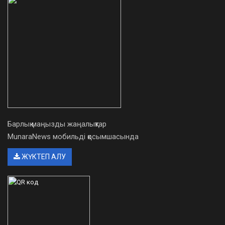
Барлық маңызды жаңалықтар
MunaraNews мобильді қосымшасында
ЖҮКТЕП АЛУ