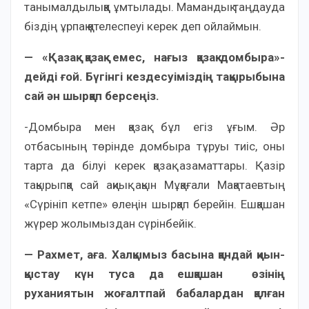
танымалдылыққа ұмтылады. Мамандық таңдауда
біздің ұрпақ қателеспеуі керек деп ойлаймын.
— «Қазақ қазақ емес, нағыз қазақ-домбыра»-
дейді ғой. Бүгінгі кездесуіміздің тақырыбына
сай ән шырқап берсеңіз.
-Домбыра мен қазақ бұл егіз ұғым. Әр
отбасының төрінде домбыра тұруы тиіс, оны
тарта да білуі керек қазақ азаматтары. Қазір
тақырыпқа сай ақиық ақын Мұқағали Мақатаевтың
«Сүрініп кетпе» өлеңін шырқап берейін. Ешқашан
жүрер жолымыздан сүрінбейік.
— Рахмет, аға. Халқымыз басына қандай қиын-
қыстау күн туса да ешқашан өзінің
руханиятын жоғалтпай бабалардан қалған