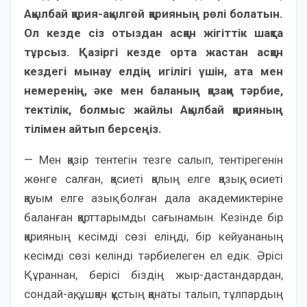
Ақылбай қария-ақылгөй қарияның рөлі болатын.
Ол кезде сіз отыздан асқан жігіттік шақта
тұрсыз. Қазіргі кезде орта жастан асқан
кездегі мынау елдің игілігі үшін, ата мен
немеренің, әке мен баланың қазақи тәрбие,
тектілік, болмыс жайлы Ақылбай қарияның
тілімен айтып берсеңіз.
— Мен қазір тентегін тезге салып, тентірегенін
жөнге салған, қасиеті қалың елге қазық, өсиеті
қауым елге азық болған дала академиктеріне
баланған қарттарымды сағынамын. Кезінде бір
қарияның кесімді сөзі еліңді, бір кейуананың
кесімді сөзі келінді тәрбиелеген ел едік. Әрісі
Құраннан, берісі біздің жыр-дастандардан,
сондай-ақ, ұшқан құстың қанаты талып, тұлпардың