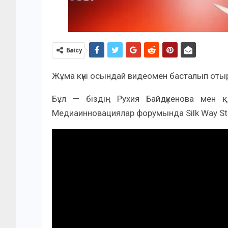
Бөлісу
Жұма күні осындай видеомен басталып оты
Бұл — біздің Рухия Байдүкенова мен 
Медиаинновациялар форумында Silk Way S