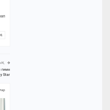
лап
91
ЛЫҚ
и гимн
y Star
алар