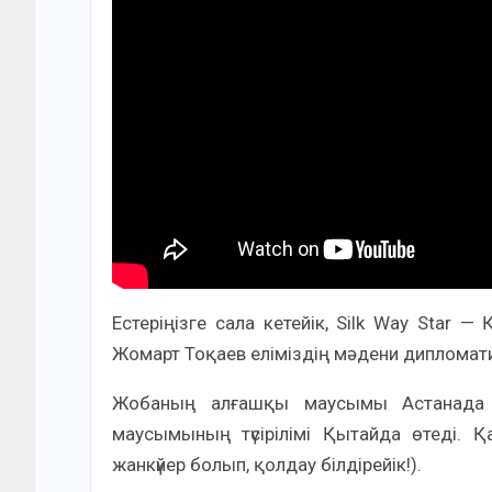
Естеріңізге сала кетейік, Silk Way Star
Жомарт Тоқаев еліміздің мәдени дипломатия
Жобаның алғашқы маусымы Астанада түс
маусымының түсірілімі Қытайда өтеді. 
жанкүйер болып, қолдау білдірейік!).