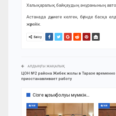
Халықаралық байқаудың әнұранының авто
Астанада дүниеге келген, бүгінде басқа 
жүрейік.
Бөлісу
АЛДЫҢҒЫ ЖАҢАЛЫҚ
ЦОН №2 района Жибек жолы в Таразе временно
приостанавливает работу
Сізге қызық болуы мүмкін...
ҚОҒАМ
ҚОҒАМ