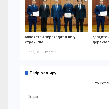
Казахстан переходит в лигу
Қазақста
стран, где…
деректе
АЛДЫҢҒЫ
КЕЛЕСІ
Пікір қалдыру
Your emai