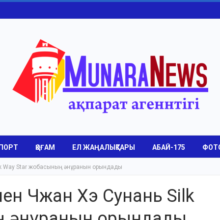
ПОРТ
ҚОҒАМ
ЕЛ ЖАҢАЛЫҚТАРЫ
АБАЙ-175
ФОТ
lk Way Star жобасының әнұранын орындады
ен Чжан Хэ Сунань Silk
ң әнұранын орындады