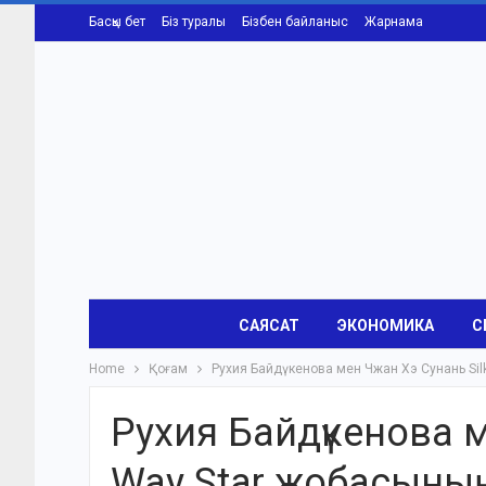
Басқы бет
Біз туралы
Бізбен байланыс
Жарнама
САЯСАТ
ЭКОНОМИКА
С
Home
Қоғам
Рухия Байдүкенова мен Чжан Хэ Сунань Si
Рухия Байдүкенова м
Way Star жобасыны