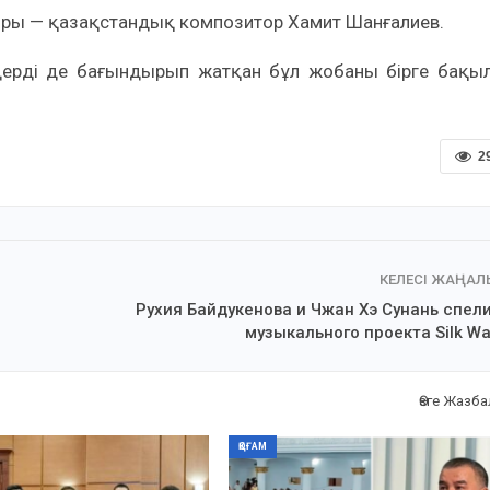
ры — қазақстандық композитор Хамит Шанғалиев.
елдерді де бағындырып жатқан бұл жобаны бірге бақы
2
КЕЛЕСІ ЖАҢА
Рухия Байдукенова и Чжан Хэ Сунань спел
музыкального проекта Silk Wa
Өзге Жазб
ҚОҒАМ