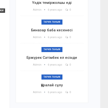
Үздік теміржолшы еді
Admin
6 years ago
0
ҒАМ
ТАРИХ-ТАНЫМ
Биназар баба кесенесі
Admin
6 years ago
0
ТАРИХ-ТАНЫМ
Ержүрек Сәтімбек ел есінде
Admin
6 years ago
0
ТАРИХ-ТАНЫМ
Құралай сұлу
Admin
6 years ago
0