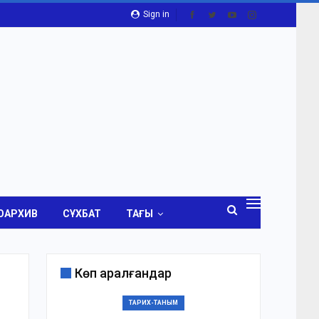
Sign in
ОАРХИВ
СҰХБАТ
ТАҒЫ
Көп қаралғандар
ТАРИХ-ТАНЫМ