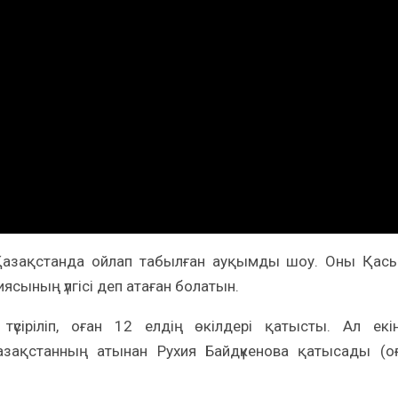
 — Қазақстанда ойлап табылған ауқымды шоу. Оны Қас
сының үлгісі деп атаған болатын.
іріліп, оған 12 елдің өкілдері қатысты. Ал екі
Қазақстанның атынан Рухия Байдүкенова қатысады (о