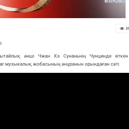
2
р.
қытайлық әнші Чжан Хэ Сунаньнің Чунцинде өтке
tar музыкалық жобасының әнұранын орындаған сәті.