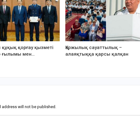
н құқық қорғау қызметі
Қаржылық сауаттылық –
р ғылымы мен…
алаяқтыққа қарсы қалқан
l address will not be published.