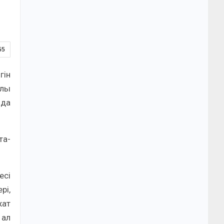
55
гін
алы
нда
та-
есі
рі,
жат
 ал