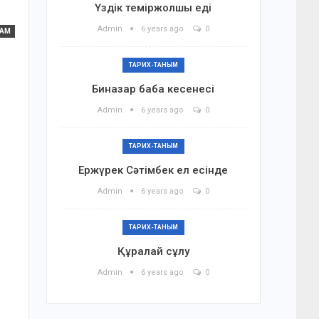
Үздік теміржолшы еді
Admin
6 years ago
0
ҒАМ
ТАРИХ-ТАНЫМ
Биназар баба кесенесі
Admin
6 years ago
0
ТАРИХ-ТАНЫМ
Ержүрек Сәтімбек ел есінде
Admin
6 years ago
0
ТАРИХ-ТАНЫМ
Құралай сұлу
Admin
6 years ago
0