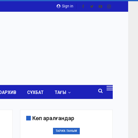
Sign in
ОАРХИВ
СҰХБАТ
ТАҒЫ
Көп қаралғандар
ТАРИХ-ТАНЫМ