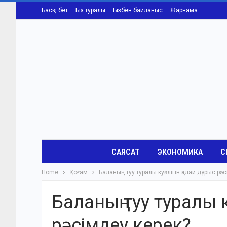
Басқы бет
Біз туралы
Бізбен байланыс
Жарнама
САЯСАТ
ЭКОНОМИКА
С
Home
Қоғам
Баланың туу туралы куәлігін қалай дұрыс рә
Баланың туу туралы 
рәсімдеу керек?