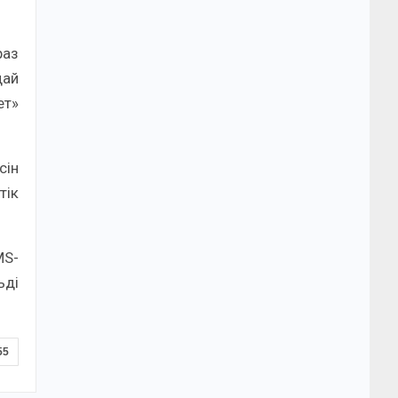
раз
дай
ет»
сін
тік
MS-
ьді
55