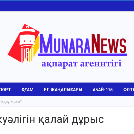
ПОРТ
ҚОҒАМ
ЕЛ ЖАҢАЛЫҚТАРЫ
АБАЙ-175
ФОТ
сімдеу керек?
куәлігін қалай дұрыс