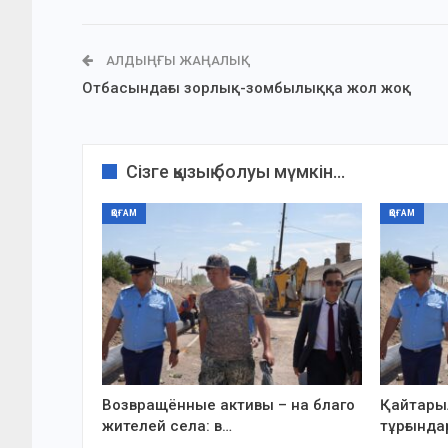
АЛДЫҢҒЫ ЖАҢАЛЫҚ
Отбасындағы зорлық-зомбылыққа жол жоқ
Сізге қызық болуы мүмкін...
ҚОҒАМ
ҚОҒАМ
Возвращённые активы – на благо
Қайтарыл
жителей села: в…
тұрғында