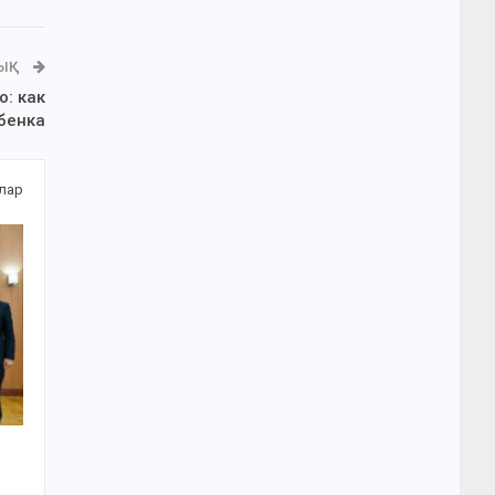
ЛЫҚ
: как
бенка
алар