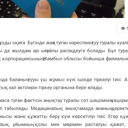
зды оқиға. Бүгінде жаңа туған нәрестенің туу туралы куәлі
ы да жылдам әрі ыңғайлы рәсімдеуге болады. Бұл тур
тік корпорациясының Жамбыл облысы бойынша филиалы
да баланың тууы үш жұмыс күні ішінде тіркелуі тиіс. А
ық хал актілерін тіркеу органына бере алады.
са туған фактісін анықтау туралы сот шешімінің көшірм
ып табылады. Медициналық анықтамада ананың деректе
жынысы және құжатты беру күні көрсетілуі тиіс. Егер құ
налық ұйымның қолы мен мөрімен расталуы қажет,