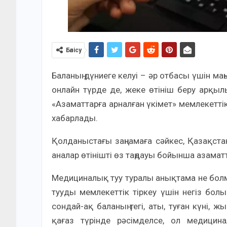
Бөлісу
Баланың дүниеге келуі – әр отбасы үшін маңы
онлайн түрде де, жеке өтініш беру арқыл
«Азаматтарға арналған үкімет» мемлекет
хабарлады.
Қолданыстағы заңнамаға сәйкес, Қазақстан
аналар өтінішті өз таңдауы бойынша азаматт
Медициналық туу туралы анықтама не болма
тууды мемлекеттік тіркеу үшін негіз бол
сондай-ақ баланың тегі, аты, туған күні, 
қағаз түрінде рәсімделсе, ол медици