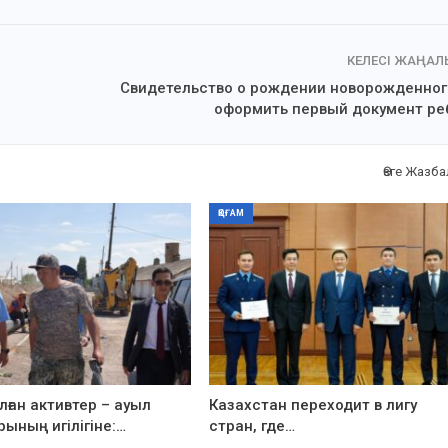
КЕЛЕСІ ЖАҢА
Свидетельство о рождении новорожденного
оформить первый документ ре
Өзге Жазб
ҚОҒАМ
ған активтер – ауыл
Казахстан переходит в лигу
рының игілігіне:…
стран, где…