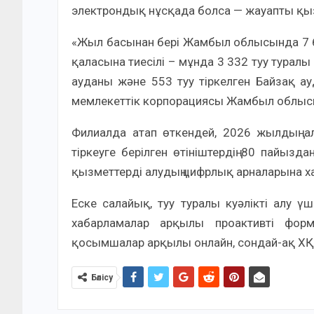
электрондық нұсқада болса — жауапты қыз
«Жыл басынан бері Жамбыл облысында 7 671 
қаласына тиесілі – мұнда 3 332 туу туралы 
ауданы және 553 туу тіркелген Байзақ ау
мемлекеттік корпорациясы Жамбыл облысы
Филиалда атап өткендей, 2026 жылдың 
тіркеуге берілген өтініштердің 80 пайыз
қызметтерді алудың цифрлық арналарына ха
Еске салайық, туу туралы куәлікті алу ү
хабарламалар арқылы проактивті форм
қосымшалар арқылы онлайн, сондай-ақ ХҚК
Бөлісу