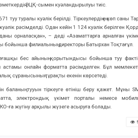
меткердің ЭЦҚ-сымен куәландырылуы тиіс.
туу туралы куәлік берілді. Тіркеулердің ең көп саны Та
куәлік рәсімделді. Одан кейін 1 124 куәлік берілген Қор
даны орналасқан», – деді «Азаматтарға арналған үкім
 бойынша филиалының директоры Батырхан Тоқтағұл.
алғашқы бес айының қорытындысы бойынша туу факті
дан астамы онлайн форматта рәсімделген. Бұл мемлекет
лық сұранысының тұрақты екенін көрсетеді.
шін баланың тууын тіркеуге өтініш беру қажет. Мұны S
атта, электрондық үкімет порталы немесе мобил
О-ға жүгіну арқылы жүзеге асыруға болады.