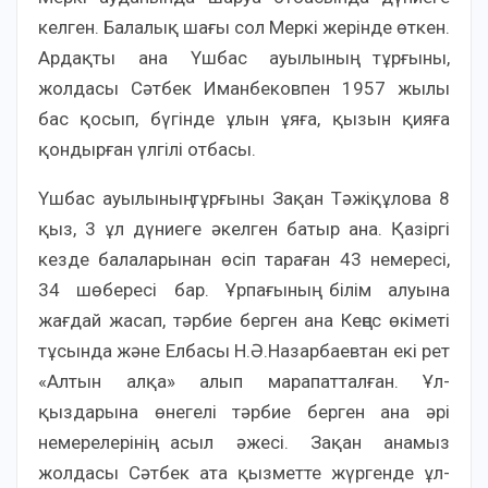
келген. Балалық шағы сол Меркі жерінде өткен.
Ардақты ана Үшбас ауылының тұрғыны,
жолдасы Сәтбек Иманбековпен 1957 жылы
бас қосып, бүгінде ұлын ұяға, қызын қияға
қондырған үлгілі отбасы.
Үшбас ауылының тұрғыны Зақан Тәжіқұлова 8
қыз, 3 ұл дүниеге әкелген батыр ана. Қазіргі
кезде балаларынан өсіп тараған 43 немересі,
34 шөбересі бар. Ұрпағының білім алуына
жағдай жасап, тәрбие берген ана Кеңес өкіметі
тұсында және Елбасы Н.Ә.Назарбаевтан екі рет
«Алтын алқа» алып марапатталған. Ұл-
қыздарына өнегелі тәрбие берген ана әрі
немерелерінің асыл әжесі. Зақан анамыз
жолдасы Сәтбек ата қызметте жүргенде ұл-