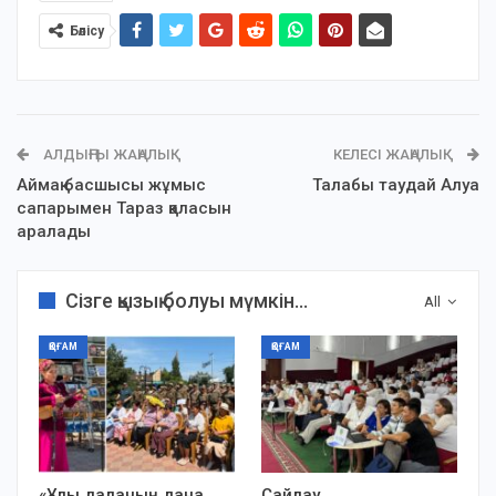
Бөлісу
АЛДЫҢҒЫ ЖАҢАЛЫҚ
КЕЛЕСІ ЖАҢАЛЫҚ
Аймақ басшысы жұмыс
Талабы таудай Алуа
сапарымен Тараз қаласын
аралады
Сізге қызық болуы мүмкін...
All
ҚОҒАМ
ҚОҒАМ
«Ұлы даланың дана
Сайлау