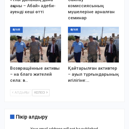
ақыны – Абай» әдеби-
комиссиясының
әуенді кеші өтті
мүшелеріне арналған
семинар
ҚОҒАМ
ҚОҒАМ
Возвращённые активы
Қайтарылған активтер
– на благо жителей
– ауыл тұрғындарының
села: в…
игілігіне:…
АЛДЫҢҒЫ
КЕЛЕСІ
Пікір қалдыру
Your email address will not be published.