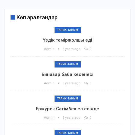
Көп қаралғандар
ТАРИХ-ТАНЫМ
Үздік теміржолшы еді
Admin
6 years ago
0
ТАРИХ-ТАНЫМ
Биназар баба кесенесі
Admin
6 years ago
0
ТАРИХ-ТАНЫМ
Ержүрек Сәтімбек ел есінде
Admin
6 years ago
0
ТАРИХ-ТАНЫМ