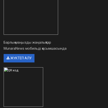
Барлық маңызды жаңалықтар
MunaraNews мобильді қосымшасында
ЖҮКТЕП АЛУ