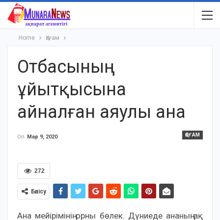
Home
Қоғам
Отбасының
ұйытқысына
айналған аяулы ана
ҚОҒАМ
On
Мар 9, 2020
272
Бөлісу
Ана мейірімінің орны бөлек. Дүниеде ананың ақ