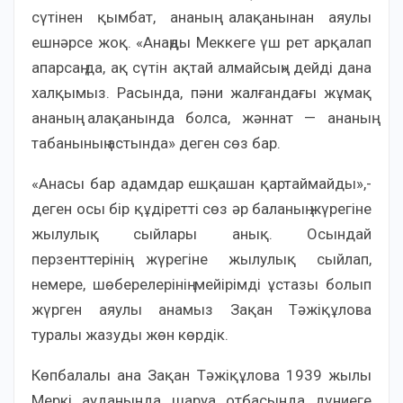
сүтінен қымбат, ананың алақанынан аяулы
ешнәрсе жоқ. «Анаңды Меккеге үш рет арқалап
апарсаң да, ақ сүтін ақтай алмайсың» дейді дана
халқымыз. Расында, пәни жалғандағы жұмақ
ананың алақанында болса, жәннат — ананың
табанының астында» деген сөз бар.
«Анасы бар адамдар ешқашан қартаймайды»,-
деген осы бір құдіретті сөз әр баланың жүрегіне
жылулық сыйлары анық. Осындай
перзенттерінің жүрегіне жылулық сыйлап,
нем
ере, шөберелерінің мейірімді ұстазы болып
жүрген аяулы анамыз Зақан Тәжіқұлова
туралы жазуды жөн көрдік.
Көпбалалы ана Зақан Тәжіқұлова 1939 жылы
Меркі ауданында шаруа отбасында дүниеге