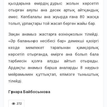
қыздарына өмірдің дұрыс жолын көрсетіп
отырған аяулы ана десек артық айтқандық
емес. Көпбалалы ана жуырда ғана 80 жасқа
толып, ұрпақтары той жасап берген жайы бар.
Зақан анамыз жастарға өзінің жолын тілейді.
«Әр баланың өз несібесі бар» демекші қазіргі
кезде мемлекет тарапынан қамқорлық
көрсетіп отырғанда, өмірге ана болып бала
тәрбиесін қолға алуды айтып отырады.
Ардақты анамыз барша аналарды 8 наурыз
мейрамымен құттықтап, елімізге тыныштық
тілейді.
Гүлнара Байбосынова
272