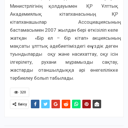
Министрлігінің қолдауымен ҚР Ұлттық
Академиялық кітапханасының, ҚР
кітапханашылар Ассоциациясының
бастамасымен 2007 жылдан бері өткізіліп келе
жатқан «Бір ел – бір кітап» акциясының
мақсаты ұлттық әдебиетіміздегі ең үздік деген
туындыларды оқу және насихаттау, оқу ісін
ілгерілету, рухани мұрамызды сақтау,
жастарды отаншылдыққа әрі өнегелілікке
тәрбиелеу болып табылады.
320
Бөлісу