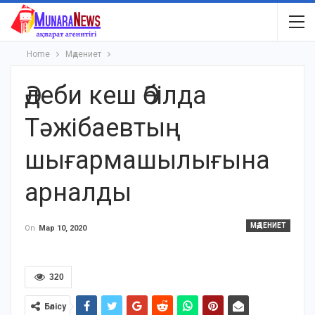
Home
Мәдениет
Әдеби кеш Әбілда
Тәжібаевтың
шығармашылығына
арналды
МӘДЕНИЕТ
On
Мар 10, 2020
320
Бөлісу