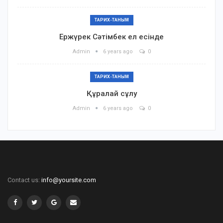
ТАРИХ-ТАНЫМ
Ержүрек Сәтімбек ел есінде
Admin
6 years ago
0
ТАРИХ-ТАНЫМ
Құралай сұлу
Admin
6 years ago
0
Contact us:
info@yoursite.com