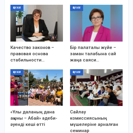
ҚОҒАМ
ҚОҒАМ
Качество законов –
Бір палаталы жүйе –
правовая основа
заман талабына сай
стабильности…
жаңа саяси…
ҚОҒАМ
ҚОҒАМ
«Ұлы даланың дана
Сайлау
ақыны – Абай» әдеби-
комиссиясының
әуенді кеші өтті
мүшелеріне арналған
семинар