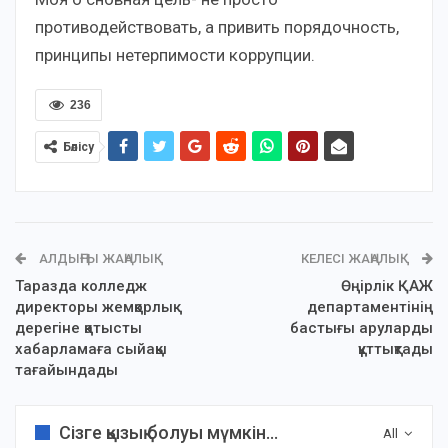
противодействовать, а привить порядочность,
принципы нетерпимости коррупции.
236
Бөлісу
АЛДЫҢҒЫ ЖАҢАЛЫҚ
КЕЛЕСІ ЖАҢАЛЫҚ
Таразда колледж
Өңірлік ҚАЖ
директоры жемқорлық
департаментінің
дерегіне қатысты
бастығы аруларды
хабарламаға сыйақы
құттықтады
тағайындады
Сізге қызық болуы мүмкін...
All