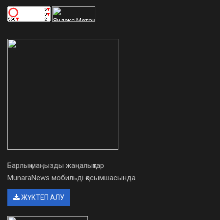
Барлық маңызды жаңалықтар
MunaraNews мобильді қосымшасында
ЖҮКТЕП АЛУ