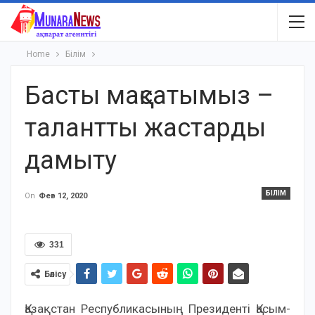
Home
Білім
Басты мақсатымыз –
талантты жастарды
дамыту
БІЛІМ
On
Фев 12, 2020
331
Бөлісу
Қазақстан Республикасының Президенті Қасым-