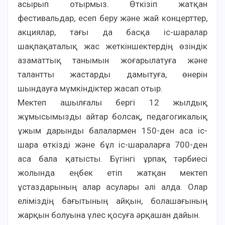
асырып отырмыз. Өткізіп жатқан
фестивальдар, есеп беру және жай концерттер,
акциялар, тағы да басқа іс-шаралар
шақпақаталық жас жеткіншектердің өзіндік
азаматтық танымын жоғарылатуға және
талантты жастарды дамытуға, өнерін
шындауға мүмкіндіктер жасап отыр.
Мектеп ашылғалы бергі 12 жылдық
жұмысымызды айтар болсақ, педагогикалық
ұжым дарынды балалармен 150-ден аса іс-
шара өткізді және бұл іс-шараларға 700-ден
аса бала қатысты. Бүгінгі ұрпақ тәрбиесі
жолында еңбек етіп жатқан мектеп
ұстаздарының алар асулары әлі алда. Олар
еліміздің бағытының айқын, болашағының
жарқын болуына үлес қосуға әрқашан дайын.