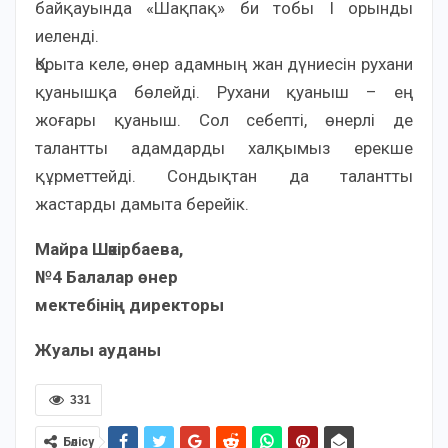
байқауында «Шақпақ» би тобы I орынды
иеленді.
Қорыта келе, өнер адамның жан дүниесін рухани
қуанышқа бөлейді. Рухани қуаныш – ең
жоғары қуаныш. Сол себепті, өнерлі де
талантты адамдарды халқымыз ерекше
құрметтейді. Сондықтан да талантты
жастарды дамыта берейік.
Майра Шәкірбаева,
№4 Балалар өнер
мектебінің директоры
Жуалы ауданы
331
Бөлісу