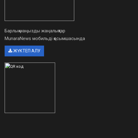
Барлық маңызды жаңалықтар
MunaraNews мобильді қосымшасында
ЖҮКТЕП АЛУ