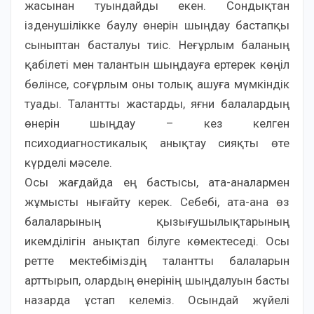
жасынан туындайды екен. Сондықтан
ізденушілікке баулу өнерін шыңдау бастапқы
сыныптан басталуы тиіс. Неғұрлым баланың
қабілеті мен талантын шыңдауға ертерек көңіл
бөлінсе, соғұрлым оны толық ашуға мүмкіндік
туады. Талантты жастарды, яғни балалардың
өнерін шыңдау – кез келген
психодиагностикалық анықтау сияқты өте
күрделі мәселе.
Осы жағдайда ең бастысы, ата-аналармен
жұмысты нығайту керек. Себебі, ата-ана өз
балаларының қызығушылықтарының
икемділігін анықтап білуге көмектеседі. Осы
ретте мектебіміздің талантты балаларын
арттырып, олардың өнерінің шыңдалуын басты
назарда ұстап келеміз. Осындай жүйелі