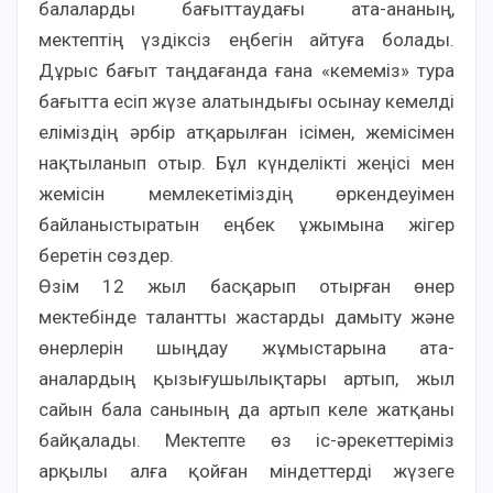
балаларды бағыттаудағы ата-ананың,
мектептің үздіксіз еңбегін айтуға болады.
Дұрыс бағыт таңдағанда ғана «кемеміз» тура
бағытта есіп жүзе алатындығы осынау кемелді
еліміздің әрбір атқарылған ісімен, жемісімен
нақтыланып отыр. Бұл күнделікті жеңісі мен
жемісін мемлекетіміздің өркендеуімен
байланыстыратын еңбек ұжымына жігер
беретін сөздер.
Өзім 12 жыл басқарып отырған өнер
мектебінде талантты жастарды дамыту және
өнерлерін шыңдау жұмыстарына ата-
аналардың қызығушылықтары артып, жыл
сайын бала санының да артып келе жатқаны
байқалады. Мектепте өз іс-әрекеттеріміз
арқылы алға қойған міндеттерді жүзеге