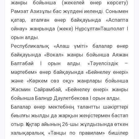
жанры бойынша (жекелей өнер көрсету)
Рамзат Азизұлы бас жүлдені иеленді. Сонымен
қатар, аталған өнер байқауында «Аспапта
ойнау» жанрында (жеке) НұрсұлтанТашполат I
орын алды.
Республикалық «Алаш үміті» балалар өнер
байқауында «Вокал» жанры бойынша Аяжан
Балтабай I орын алды. «Тәуелсіздік –
мәртебем» өнер байқауында «Бейнелеу өнері»
және «Көркем сөз оқу» жанрлары бойынша
Жасмин Сайрамбай, «Бейнелеу өнері» жанры
бойынша Балнұр Дәулетбекова I орын алды.
Балалар өнер мектебінің талантты шәкірттері
биылғы жылды да жарқын жеңістермен бастап
отыр. Қаңтар айының 26-шы жұлдызында өткен
халықаралық «Танцы по правилам» бишілер