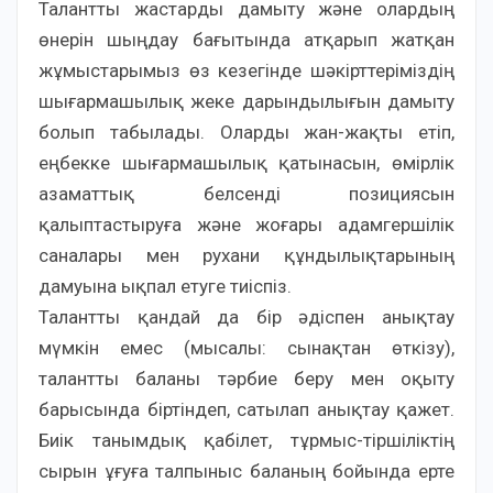
Талантты жастарды дамыту және олардың
өнерін шыңдау бағытында атқарып жатқан
жұмыстарымыз өз кезегінде шәкірттеріміздің
шығармашылық жеке дарындылығын дамыту
болып табылады. Оларды жан-жақты етіп,
еңбекке шығармашылық қатынасын, өмірлік
азаматтық белсенді позициясын
қалыптастыруға және жоғары адамгершілік
саналары мен рухани құндылықтарының
дамуына ықпал етуге тиіспіз.
Талантты қандай да бір әдіспен анықтау
мүмкін емес (мысалы: сынақтан өткізу),
талантты баланы тәрбие беру мен оқыту
барысында біртіндеп, сатылап анықтау қажет.
Биік танымдық қабілет, тұрмыс-тіршіліктің
сырын ұғуға талпыныс баланың бойында ерте