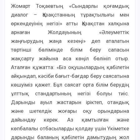
Жомарт Тоқаевтың «Сындарлы қоғамдық
диалог – Қазақстанның тұрақтылығы мен
өркендеуінің негізі» атты Қазақстан халқына
арнаған Жолдауының «Әлеуметтік
жаңғырудың жаңа кезеңі» деп аталатын
төртінші бөлімінде білім беру сапасын
жақсарту жайына аса көңіл бөлініп отыр.
Аталған құжатта: «Біз оқушылардың қабілетін
айқындап, кәсіби бағыт-бағдар беру саясатына
көшуіміз қажет. Бұл саясат орта білім берудің
ұлттық стандартының негізі болуы тиіс.
Дарынды ауыл жастарын іріктеп, отандық
және шетелдік жоғары оқу орындарына
дайындау керек. Аз қамтылған және
көпбалалы отбасыларды қолдау үшін Үкіметке
дарынды баланың қабілетін дамытудың жол