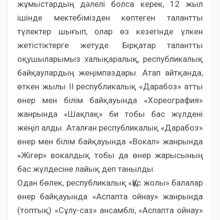
жұмыстардың дәлелі болса керек, 12 жыл
ішінде мектебімізден көптеген талантты
түлектер шығып, олар өз кезегінде үлкен
жетістіктерге жетуде. Бірқатар талантты
оқушыларымыз халықаралық, республикалық
байқаулардың жеңімпаздары. Атап айтқанда,
өткен жылы II республикалық «Дарабоз» атты
өнер мен білім байқауында «Хореография»
жанрында «Шақпақ» би тобы бас жүлдені
жеңіп алды. Аталған республикалық «Дарабоз»
өнер мен білім байқауында «Вокал» жанрында
«Жігер» вокалдық тобы да өнер жарысының
бас жүлдесіне лайық деп танылды.
Одан бөлек, республикалық «Құс жолы» балалар
өнер байқауында «Аспапта ойнау» жанрында
(топтық) «Сұлу-саз» ансамблі, «Аспапта ойнау»