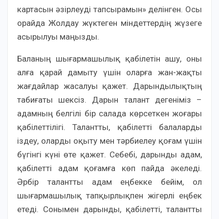
картасын әзірлеуді тапсырамын» делінген. Осы
орайда Жолдау жүктеген міндеттердің жүзеге
асырылуы маңызды.
Баланың шығармашылық қабілетін ашу, оны
алға қарай дамыту үшін оларға жан-жақты
жағдайлар жасалуы қажет. Дарындылықтың
табиғаты шексіз. Дарын талант дегеніміз –
адамның белгілі бір салада көрсеткен жоғары
қабілеттілігі. Талантты, қабілетті балаларды
іздеу, оларды оқыту мен тәрбиелеу қоғам үшін
бүгінгі күні өте қажет. Себебі, дарынды адам,
қабілетті адам қоғамға көп пайда әкеледі.
Әрбір талантты адам еңбекке бейім, ол
шығармашылық тапқырлықпен жігерлі еңбек
етеді. Сонымен дарынды, қабілетті, талантты