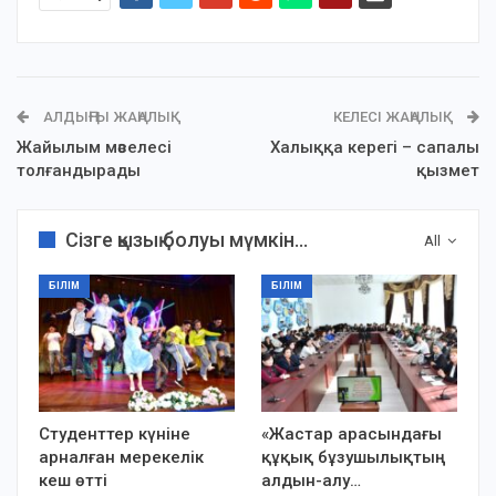
АЛДЫҢҒЫ ЖАҢАЛЫҚ
КЕЛЕСІ ЖАҢАЛЫҚ
Жайылым мәселесі
Халыққа керегі – сапалы
толғандырады
қызмет
Сізге қызық болуы мүмкін...
All
БІЛІМ
БІЛІМ
Студенттер күніне
«Жастар арасындағы
арналған мерекелік
құқық бұзушылықтың
кеш өтті
алдын-алу…