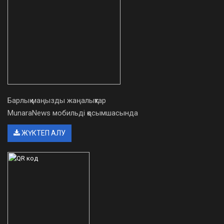
Барлық маңызды жаңалықтар
MunaraNews мобильді қосымшасында
ЖҮКТЕП АЛУ