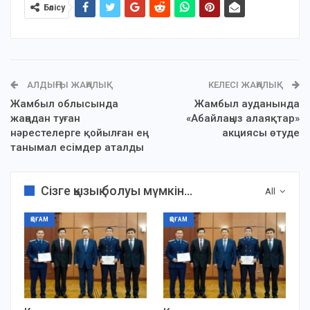
Бөлісу
АЛДЫҢҒЫ ЖАҢАЛЫҚ
КЕЛЕСІ ЖАҢАЛЫҚ
Жамбыл облысында
Жамбыл ауданында
жаңадан туған
«Абайлаңыз алаяқтар»
нәрестелерге қойылған ең
акциясы өтуде
танымал есімдер аталды
Сізге қызық болуы мүмкін...
All
ҚОҒАМ
ҚОҒАМ