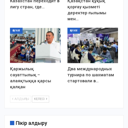
Казахстан переходит в
Қазақстан құқық
лигу стран, где…
қорғау қызметі
деректер ғылымы
мен…
ҚОҒАМ
ҚОҒАМ
Қаржылық
Два международных
сауаттылық –
турнира по шахматам
алаяқтыққа қарсы
стартовали в…
қалқан
АЛДЫҢҒЫ
КЕЛЕСІ
Пікір қалдыру