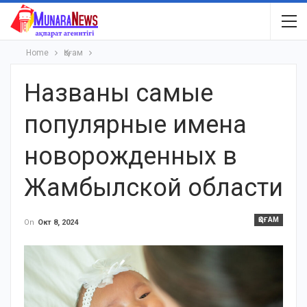
Home
Қоғам
Названы самые
популярные имена
новорожденных в
Жамбылской области
ҚОҒАМ
On
Окт 8, 2024