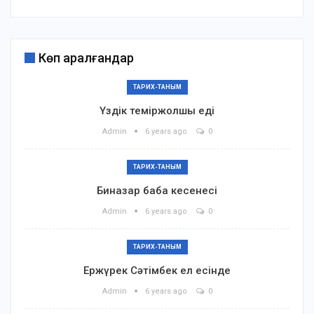
Көп қаралғандар
ТАРИХ-ТАНЫМ
Үздік теміржолшы еді
Admin
6 years ago
0
ТАРИХ-ТАНЫМ
Биназар баба кесенесі
Admin
6 years ago
0
ТАРИХ-ТАНЫМ
Ержүрек Сәтімбек ел есінде
Admin
6 years ago
0