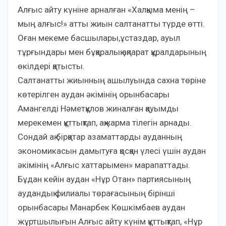
Алғыс айту күніне арналған «Халқыма менің –
мың алғыс!» атты жиын салтанатты түрде өтті.
Оған мекеме басшылары,ұстаздар, ауыл
тұрғындары мен бұқаралық ақпарат құралдарының
өкілдері қатысты.
Салтанатты жиынның ашылуында сахна төріне
көтерілген аудан әкімінің орынбасары
Амангелді Нәметқұлов жиналған қауымды
мерекемен құттықтап, ақжарма тілегін арнады.
Сондай ақ бірқатар азаматтарды ауданның
экономикасын дамытуға қосқан үлесі үшін аудан
әкімінің «Алғыс хаттарымен» марапаттады.
Бұдан кейін аудан «Нұр Отан» партиясының
аудандық филиалы төрағасының бірінші
орынбасары Манарбек Көшкімбаев аудан
жұртшылығын Алғыс айту күнім құттықтап, «Нұр