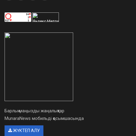
Барлық маңызды жаңалықтар
MunaraNews мобильді қосымшасында
ЖҮКТЕП АЛУ