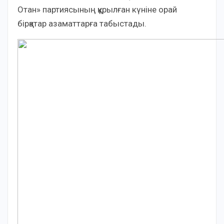
Отан» партиясының құрылған күніне орай
бірқатар азаматтарға табыстады.