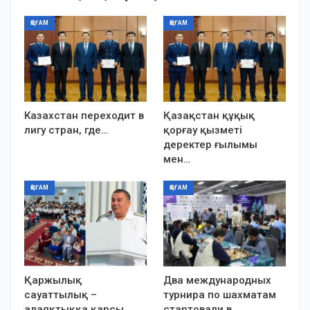
ҚОҒАМ
ҚОҒАМ
Казахстан переходит в
Қазақстан құқық
лигу стран, где…
қорғау қызметі
деректер ғылымы
мен…
ҚОҒАМ
ҚОҒАМ
Қаржылық
Два международных
сауаттылық –
турнира по шахматам
алаяқтыққа қарсы
стартовали в…