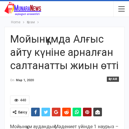
Home
Қоғам
Мойынқұмда Алғыс
айту күніне арналған
салтанатты жиын өтті
ҚОҒАМ
On
Мар 1, 2020
440
Бөлісу
Мойынқұм аудандық Мәдениет үйінде 1 наурыз –