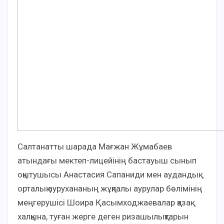
Салтанатты шарада Мағжан Жұмабаев
атындағы мектеп-лицейінің бастауыш сынып
оқытушысы Анастасия Сапаниди мен аудандық
орталық аурухананың жұқпалы аурулар бөлімінің
меңгерушісі Шоира Қасымходжаевалар қазақ
халқына, туған жерге деген ризашылықтарын