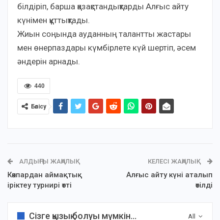
білдіріп, барша қазақстандықтарды Алғыс айту
күнімен құттықтады.
Жиын соңында ауданның талантты жастары
мен өнерпаздары күмбірлете күй шертіп, әсем
әндерін арнады.
440
Бөлісу
АЛДЫҢҒЫ ЖАҢАЛЫҚ
КЕЛЕСІ ЖАҢАЛЫҚ
Көкпардан аймақтық
Алғыс айту күні аталып
іріктеу турнирі өтті
өтілді
Сізге қызық болуы мүмкін...
All