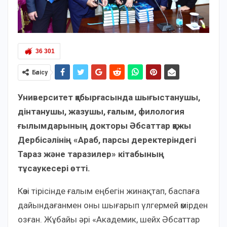
36 301
Бөлісу
Университет қабырғасында шығыстанушы,
дінтанушы, жазушы, ғалым, филология
ғылымдарының докторы Әбсаттар қажы
Дербісәлінің «Араб, парсы деректеріндегі
Тараз және таразилер» кітабының
тұсаукесері өтті.
Көзі тірісінде ғалым еңбегін жинақтап, баспаға
дайындағанмен оны шығарып үлгермей өмірден
озған. Жұбайы әрі «Академик, шейх Әбсаттар