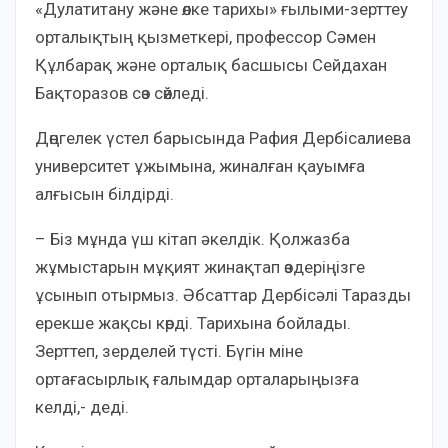
«Дулатитану және өлке тарихы» ғылыми-зерттеу
орталықтың қызметкері, профессор Сәмен
Құлбарақ және орталық басшысы Сейдахан
Бақторазов сөз сөйледі.
Дөңгелек үстел барысында Рафия Дербісалиева
университет ұжымына, жиналған қауымға
алғысын білдірді.
– Біз мұнда үш кітап әкелдік. Қолжазба
жұмыстарын мұқият жинақтап өздеріңізге
ұсынып отырмыз. Әбсаттар Дербісәлі Таразды
ерекше жақсы көрді. Тарихына бойлады.
Зерттеп, зерделей түсті. Бүгін міне
ортағасырлық ғалымдар орталарыңызға
келді,- деді.