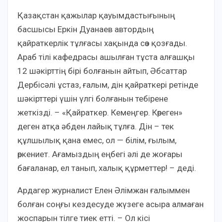
Қазақстан қажылар қауымдастығының
басшысы Еркін Дуанаев автордың
қайраткерлік тұлғасы хақында сөз қозғады.
Араб тілі кафедрасы ашылған тұста алғашқы
12 шәкірттің бірі болғанын айтып, Әбсаттар
Дербісәлі ұстаз, ғалым, дін қайраткері ретінде
шәкірттері үшін үлгі болғанын тебірене
жеткізді. – «Қайраткер. Кемеңгер. Көреген»
деген атқа әбден лайық тұлға. Дін – тек
құлшылық қана емес, ол — білім, ғылым,
өркениет. Ағамыздың еңбегі әлі де жоғары
бағаланар, ел танып, халық құрметтер! – деді.
Ардагер журналист Елен Әлімжан ғалыммен
болған соңғы кездесуде жүзеге асыра алмаған
жоспарын тілге тиек етті. – Ол кісі