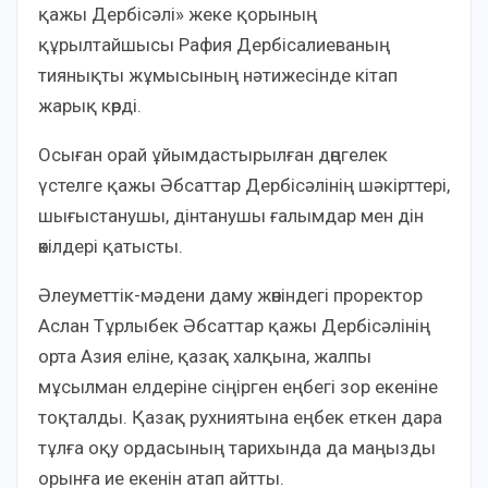
қажы Дербісәлі» жеке қорының
құрылтайшысы Рафия Дербісалиеваның
тиянықты жұмысының нәтижесінде кітап
жарық көрді.
Осыған орай ұйымдастырылған дөңгелек
үстелге қажы Әбсаттар Дербісәлінің шәкірттері,
шығыстанушы, дінтанушы ғалымдар мен дін
өкілдері қатысты.
Әлеуметтік-мәдени даму жөніндегі проректор
Аслан Тұрлыбек Әбсаттар қажы Дербісәлінің
орта Азия еліне, қазақ халқына, жалпы
мұсылман елдеріне сіңірген еңбегі зор екеніне
тоқталды. Қазақ рухниятына еңбек еткен дара
тұлға оқу ордасының тарихында да маңызды
орынға ие екенін атап айтты.