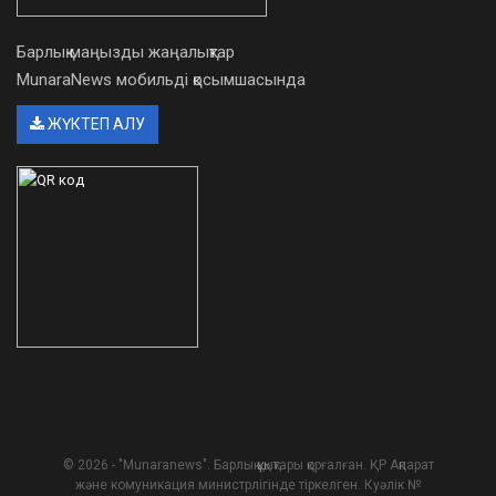
Барлық маңызды жаңалықтар
MunaraNews мобильді қосымшасында
ЖҮКТЕП АЛУ
© 2026 - "Munaranews". Барлық құқықтары қорғалған. ҚР Ақпарат
және комуникация министрлігінде тіркелген. Куәлік №