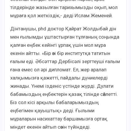
тілдерінде жазылған тарихымызды оқып, мол
мұраға қол жеткіздік,- деді Ислам Жеменей.
Дінтанушы, phd доктор Қайрат Жолдыбай дін
мен ғылымды ұштастырған тұлғаның соңында
қалған еңбек кейінгі ұрпақ үшін мол мұра
екенін айтты. «Бір өзі бір институтқа татитын
ғалым еді. Әбсәттар Дербісәлі зерттеуші ғалым
ғана емес ол әрі дипломат. Ел, жер аралап
халқымызға қажетті, пайдалы дүниелерді
жинады. Үнемі ізденіс үстінде жүрді. Дулати
бабамыздың еңбектерін қазақ тілінде сөйлетті.
Біз сол кісі арқылы бабаларымыздың
еңбегімен қауыштық» деді. Ғылыми
мұраларын насихаттау баршамызға ортақ
міндет екенін айтып сөзін түйіндеді.