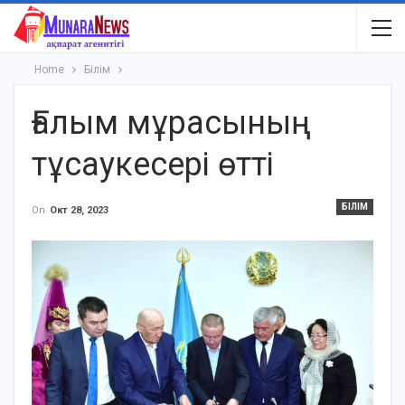
Home
Білім
Ғалым мұрасының
тұсаукесері өтті
БІЛІМ
On
Окт 28, 2023