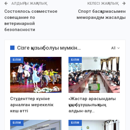
АЛДЫҢҒЫ ЖАҢАЛЫҚ
КЕЛЕСІ ЖАҢАЛЫҚ
Состоялось совместное
Спорт басқармасымен
совещание по
меморандум жасалды
ветеринарной
безопасности
Сізге қызық болуы мүмкін...
All
БІЛІМ
БІЛІМ
Студенттер күніне
«Жастар арасындағы
арналған мерекелік
құқық бұзушылықтың
кеш өтті
алдын-алу…
БІЛІМ
БІЛІМ