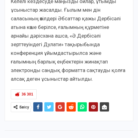
Келелі кездесуде маңызды ойлар, ұтымды
ұсыныстар жасалды. Ғылым мен дін
саласының өкілдері Әбсаттар қажы Дербісәлі
атына көше берілсе, ғалымның құрметіне
арнайы дәрісхана ашса, «Ә.Дербісәлі
зерттеуіндегі Дулати» тақырыбында
конференция ұйымдастырылса және
ғалымның барлық еңбектерін жинақтап
электронды сандық форматта сақтауды қолға
алсақ деген ұсыныстар айтылды.
36 301
Бөлісу