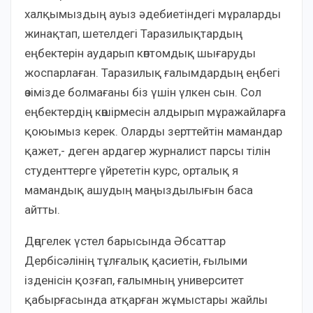
халқымыздың ауыз әдебиетіндегі мұраларды
жинақтап, шетелдегі Таразилықтардың
еңбектерін аударып көптомдық шығаруды
жоспарлаған. Таразилық ғалымдардың еңбегі
өзімізде болмағаны біз үшін үлкен сын. Сол
еңбектердің көшірмесін алдырып мұражайларға
қоюымыз керек. Оларды зерттейтін мамандар
қажет,- деген ардагер журналист парсы тілін
студенттерге үйрететін курс, орталық я
мамандық ашудың маңыздылығын баса
айтты.
Дөңгелек үстел барысында Әбсаттар
Дербісәлінің тұлғалық қасиетін, ғылыми
ізденісін қозғап, ғалымның университет
қабырғасында атқарған жұмыстары жайлы