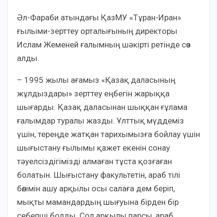
Әл-Фараби атындағы ҚазМУ «Тұран-Иран»
ғылыми-зерттеу орталығының директоры
Ислам Жеменей ғалымның шәкірті ретінде сөз
алды.
– 1995 жылы ағамыз «Қазақ даласының
жұлдыздары» зерттеу еңбегін жарыққа
шығарды. Қазақ даласынан шыққан ғұлама
ғалымдар туралы жазды. Ұлттық мүддеміз
үшін, тереңде жатқан тарихымызға бойлау үшін
шығыстану ғылымы қажет екенін сонау
тәуелсіздігімізді алмаған тұста қозғаған
болатын. Шығыстану факультетін, араб тілі
бөлімін ашу арқылы осы салаға дем беріп,
мықты мамандардың шығуына бірден бір
себепші болды. Сол арқылы парсы, араб