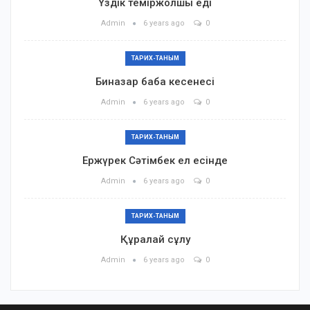
Үздік теміржолшы еді
Admin
6 years ago
0
ТАРИХ-ТАНЫМ
Биназар баба кесенесі
Admin
6 years ago
0
ТАРИХ-ТАНЫМ
Ержүрек Сәтімбек ел есінде
Admin
6 years ago
0
ТАРИХ-ТАНЫМ
Құралай сұлу
Admin
6 years ago
0