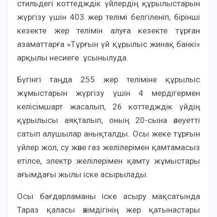
стильдегі коттедждік үйлердің құрылыстарын
жүргізу үшін 403 жер телімі белгіленіп, бірінші
кезекте жер телімін алуға кезекте тұрған
азаматтарға «Тұрғын үй құрылыс жинақ банкі»
арқылы несиеге ұсынылуда.
Бүгінгі таңда 255 жер теліміне құрылыс
жұмыстарын жүргізу үшін 4 мердігермен
келісімшарт жасалып, 26 коттедждік үйдің
құрылысы аяқталып, оның 20-сына әлеуетті
сатып алушылар анықталды. Осы жеке тұрғын
үйлер жол, су және газ желілерімен қамтамасыз
етілсе, электр желілерімен қамту жұмыстары
ағымдағы жылы іске асырылады.
Осы бағдарламаны іске асыру мақсатында
Тараз қаласы әкімдігінің жер қатынастары