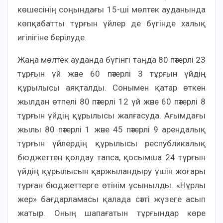
көшесінің соңындағы 15-ші мөлтек ауданында
көпқабатты тұрғын үйлер де бүгінде халық
игілігіне берілуде.
Жаңа мөлтек ауданда бүгінгі таңда 80 пәтерлі 23
тұрғын үй және 60 пәтерлі 3 тұрғын үйдің
құрылысы аяқталды. Сонымен қатар өткен
жылдан өтпелі 80 пәтерлі 12 үй және 60 пәтерлі 8
тұрғын үйдің құрылысы жалғасуда. Ағымдағы
жылы 80 пәтерлі 1 және 45 пәтерлі 9 арендалық
тұрғын үйлердің құрылысы республикалық
бюджеттен қолдау тапса, қосымша 24 тұрғын
үйдің құрылысын қаржыландыру үшін жоғары
тұрған бюджеттерге өтінім ұсынылды. «Нұрлы
жер» бағдарламасы қалада сәтті жүзеге асып
жатыр. Оның шапағатын тұрғындар көре