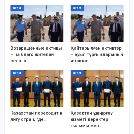
ҚОҒАМ
ҚОҒАМ
Возвращённые активы
Қайтарылған активтер
– на благо жителей
– ауыл тұрғындарының
села: в…
игілігіне:…
ҚОҒАМ
ҚОҒАМ
Казахстан переходит в
Қазақстан құқық қорғау
лигу стран, где…
қызметі деректер
ғылымы мен…