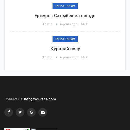
ТАРИХ-ТАНЫМ
Ержүрек Сәтімбек ел есінде
Admin
6 years ago
0
ТАРИХ-ТАНЫМ
Құралай сұлу
Admin
6 years ago
0
Contact us:
info@yoursite.com