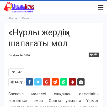
Home
Қоғам
«Нұрлы жердің»
шапағаты мол
ҚОҒАМ
On
Фев 26, 2020
347
Бөлісу
Баспана мәселесі ешқашан өзектілігін
жоғалтқан емес. Соңғы уақытта Үкімет