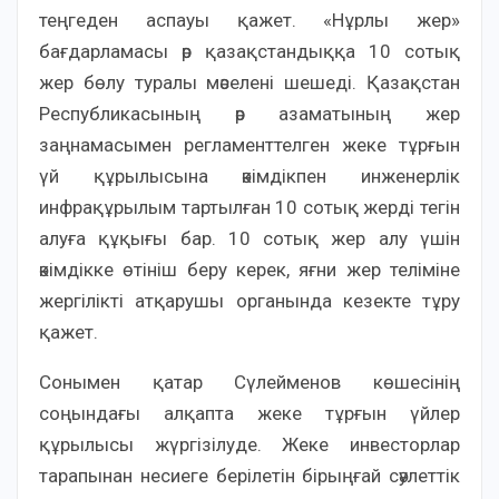
теңгеден аспауы қажет. «Нұрлы жер»
бағдарламасы әр қазақстандыққа 10 сотық
жер бөлу туралы мәселені шешеді. Қазақстан
Республикасының әр азаматының жер
заңнамасымен регламенттелген жеке тұрғын
үй құрылысына әкімдікпен инженерлік
инфрақұрылым тартылған 10 сотық жерді тегін
алуға құқығы бар. 10 сотық жер алу үшін
әкімдікке өтініш беру керек, яғни жер теліміне
жергілікті атқарушы органында кезекте тұру
қажет.
Сонымен қатар Сүлейменов көшесінің
соңындағы алқапта жеке тұрғын үйлер
құрылысы жүргізілуде. Жеке инвесторлар
тарапынан несиеге берілетін бірыңғай сәулеттік