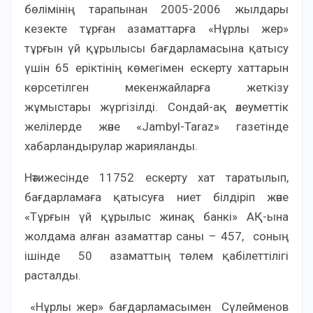
бөлімінің тарапынан 2005-2006 жылдары
кезекте тұрған азаматтарға «Нұрлы жер»
тұрғын үй құрылысы бағдарламасына қатысу
үшін 65 еріктінің көмегімен ескерту хаттарын
көрсетілген мекенжайларға жеткізу
жұмыстары жүргізілді. Сондай-ақ әлеуметтік
желілерде және «Jambyl-Taraz» газетінде
хабарландырулар жарияланды.
Нәтижесінде 11752 ескерту хат таратылып,
бағдарламаға қатысуға ниет білдіріп және
«Тұрғын үй құрылыс жинақ банкі» АҚ-ына
жолдама алған азаматтар саны – 457, соның
ішінде 50 азаматтың төлем қабілеттілігі
расталды.
«Нұрлы жер» бағдарламасымен Сүлейменов