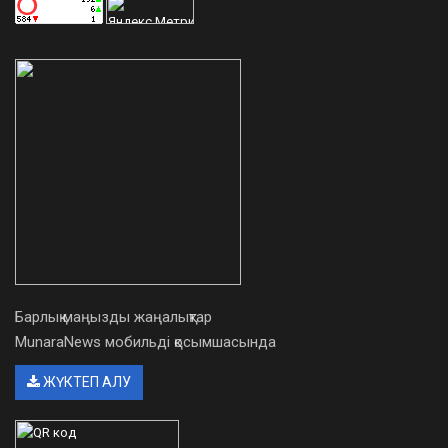
Барлық маңызды жаңалықтар
MunaraNews мобильді қосымшасында
ЖҮКТЕП АЛУ