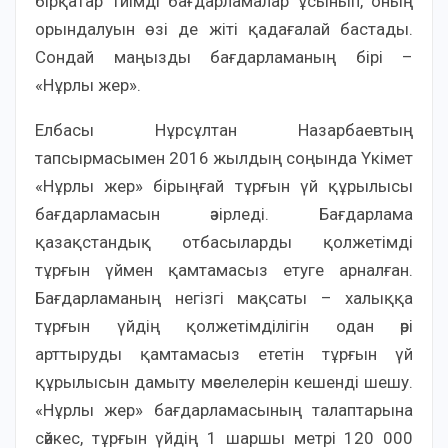
бірқатар тиімді бағдарламалар ұсынып, оның
орындалуын өзі де жіті қадағалай бастады.
Сондай маңызды бағдарламаның бірі –
«Нұрлы жер».
Елбасы Нұрсұлтан Назарбаевтың
тапсырмасымен 2016 жылдың соңында Үкімет
«Нұрлы жер» бірыңғай тұрғын үй құрылысы
бағдарламасын әзірледі. Бағдарлама
қазақстандық отбасыларды қолжетімді
тұрғын үймен қамтамасыз етуге арналған.
Бағдарламаның негізгі мақсаты – халыққа
тұрғын үйдің қолжетімділігін одан әрі
арттыруды қамтамасыз ететін тұрғын үй
құрылысын дамыту мәселелерін кешенді шешу.
«Нұрлы жер» бағдарламасының талаптарына
сәйкес, тұрғын үйдің 1 шаршы метрі 120 000