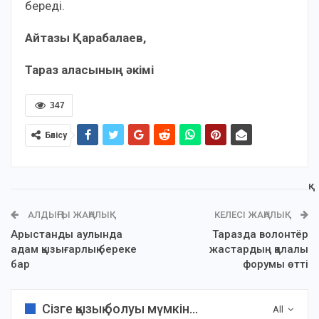
береді.
Айт
азы
Қ
арабалаев
,
Тараз
аласыны
ң
ә
кімі
347
Бөлісу
АЛДЫҢҒЫ ЖАҢАЛЫҚ
КЕЛЕСІ ЖАҢАЛЫҚ
Арыстанды аулында
Таразда волонтёр
адам қызығарлық береке
жастардың қалалық
бар
форумы өтті
Сізге қызық болуы мүмкін...
All