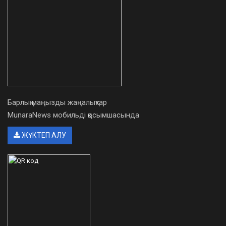
Барлық маңызды жаңалықтар
MunaraNews мобильді қосымшасында
ЖҮКТЕП АЛУ