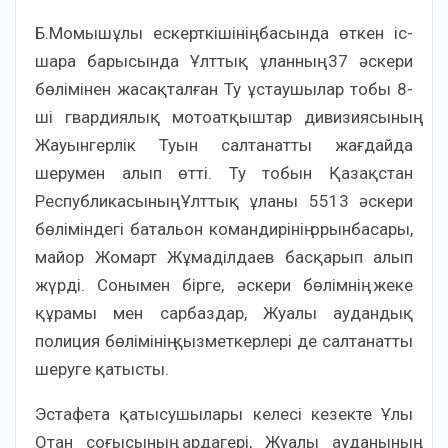
Б.Момышұлы ескерткішінің басында өткен іс-
шара барысында Ұлттық ұланның 37 әскери
бөлімінен жасақталған Ту ұстаушылар тобы 8-
ші гвардиялық мотоатқыштар дивизиясының
Жауынгерлік Туын салтанатты жағдайда
шерумен алып өтті. Ту тобын Қазақстан
Республикасының Ұлттық ұланы 5513 әскери
бөліміндегі батальон командирінің орынбасары,
майор Жомарт Жұмаділдаев басқарып алып
жүрді. Сонымен бірге, әскери бөлімнің жеке
құрамы мен сарбаздар, Жуалы аудандық
полиция бөлімінің қызметкерлері де салтанатты
шеруге қатысты.
Эстафета қатысушылары келесі кезекте Ұлы
Отан соғысының ардагері, Жуалы ауданының