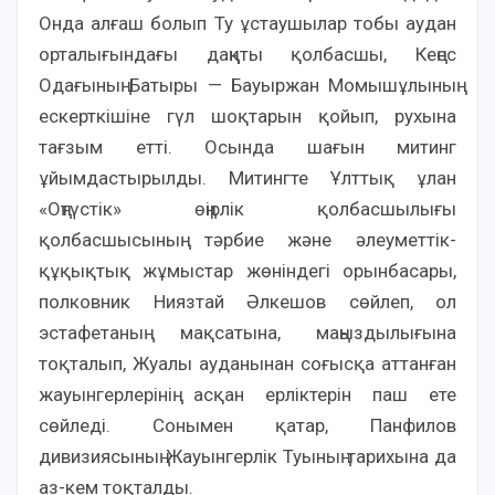
Онда алғаш болып Ту ұстаушылар тобы аудан
орталығындағы даңқты қолбасшы, Кеңес
Одағының Батыры — Бауыржан Момышұлының
ескерткішіне гүл шоқтарын қойып, рухына
тағзым етті. Осында шағын митинг
ұйымдастырылды. Митингте Ұлттық ұлан
«Оңтүстік» өңірлік қолбасшылығы
қолбасшысының тәрбие және әлеуметтік-
құқықтық жұмыстар жөніндегі орынбасары,
полковник Ниязтай Әлкешов сөйлеп, ол
эстафетаның мақсатына, маңыздылығына
тоқталып, Жуалы ауданынан соғысқа аттанған
жауынгерлерінің асқан ерліктерін паш ете
сөйледі. Сонымен қатар, Панфилов
дивизиясының Жауынгерлік Туының тарихына да
аз-кем тоқталды.