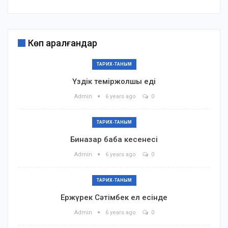
Көп қаралғандар
ТАРИХ-ТАНЫМ
Үздік теміржолшы еді
Admin
6 years ago
0
ТАРИХ-ТАНЫМ
Биназар баба кесенесі
Admin
6 years ago
0
ТАРИХ-ТАНЫМ
Ержүрек Сәтімбек ел есінде
Admin
6 years ago
0