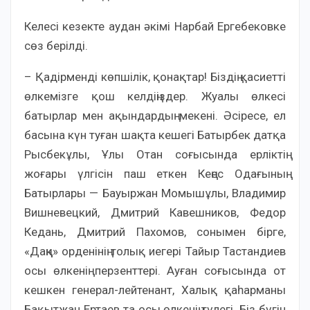
Келесі кезекте аудан әкімі Нарбай Ергебековке
сөз берілді.
– Қадірменді көпшілік, қонақтар! Біздің қасиетті
өлкемізге қош келдіңіздер. Жуалы өлкесі
батырлар мен ақындардың мекені. Әсіресе, ел
басына күн туған шақта кешегі Батырбек датқа
Рысбекұлы, Ұлы Отан соғысында ерліктің
жоғары үлгісін паш еткен Кеңес Одағының
Батырлары — Бауыржан Момышұлы, Владимир
Вишневецкий, Дмитрий Кавешников, Федор
Кедань, Дмитрий Пахомов, сонымен бірге,
«Даңқ» орденінің толық иегері Тайыр Тастандиев
осы өлкенің перзенттері. Ауған соғысында от
кешкен генерал-лейтенант, Халық қаһарманы
Бақытжан Ертаев та осы өлкенің түлегі. Біз бүгін