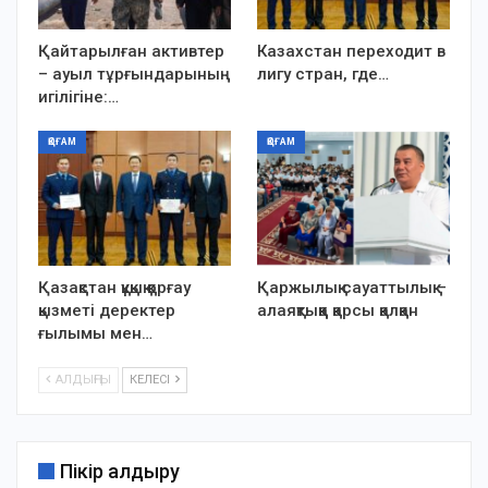
Қайтарылған активтер
Казахстан переходит в
– ауыл тұрғындарының
лигу стран, где…
игілігіне:…
ҚОҒАМ
ҚОҒАМ
Қазақстан құқық қорғау
Қаржылық сауаттылық –
қызметі деректер
алаяқтыққа қарсы қалқан
ғылымы мен…
АЛДЫҢҒЫ
КЕЛЕСІ
Пікір қалдыру