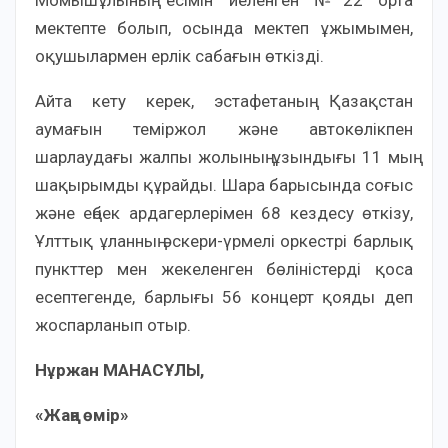
Момышұлының есімін иеленген №22 орта
мектепте болып, осында мектеп ұжымымен,
оқушылармен ерлік сабағын өткізді.
Айта кету керек, эстафетаның Қазақстан
аумағын теміржол және автокөлікпен
шарлаудағы жалпы жолының ұзындығы 11 мың
шақырымды құрайды. Шара барысында соғыс
және еңбек ардагерлерімен 68 кездесу өткізу,
Ұлттық ұланның әскери-үрмелі оркестрі барлық
пункттер мен жекеленген бөліністерді қоса
есептегенде, барлығы 56 концерт қояды деп
жоспарланып отыр.
Нұржан МАНАСҰЛЫ,
«Жаңа өмір»