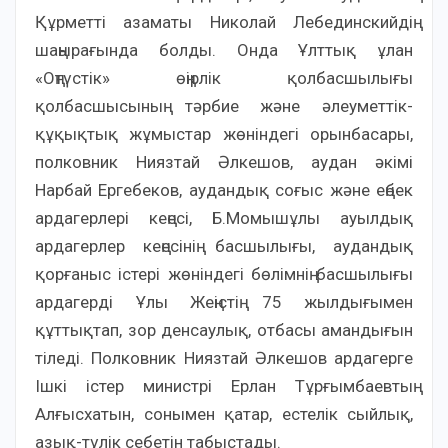
Құрметті азаматы Николай Лебединскийдің
шаңырағында болды. Онда Ұлттық ұлан
«Оңтүстік» өңірлік қолбасшылығы
қолбасшысының тәрбие және әлеуметтік-
құқықтық жұмыстар жөніндегі орынбасары,
полковник Ниязтай Әлкешов, аудан әкімі
Нарбай Ергебеков, аудандық соғыс және еңбек
ардагерлері кеңесі, Б.Момышұлы ауылдық
ардагерлер кеңесінің басшылығы, аудандық
қорғаныс істері жөніндегі бөлімнің басшылығы
ардагерді Ұлы Жеңістің 75 жылдығымен
құттықтап, зор денсаулық, отбасы амандығын
тіледі. Полковник Ниязтай Әлкешов ардагерге
Ішкі істер министрі Ерлан Тұрғымбаевтың
Алғысхатын, сонымен қатар, естелік сыйлық,
азық-түлік себетін табыстады.