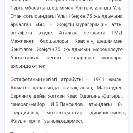
Тұрғымбаевтың шешімімен Ұлттық ұланда Ұлы
Отан соғысындағы Ұлы Жеңіске 75 жылдығына
арналған «Біз – Жеңістің мұрагеріміз!» атты
эстафета өтуде. Аталған эстафета ТМД
Мемлекет басшылары Кеңесінің шешімімен
бекітілген Жеңістің 75 жылдығын мерекелеуге
бағытталған негізгі іс-шаралар жоспары
аясында өтпек.
Эстафетаның негізгі атрибуты – 1941 жылы
Алматы қаласында жасақталып, Мәскеуден
Берлинге дейін жеткен Кеңес Одағының Батыры,
генерал-майор И.В.Панфилов атындағы 8-
гвардиялық мотоатқыштар дивизиясының
Жауынгерлік Туының көшірмесі.