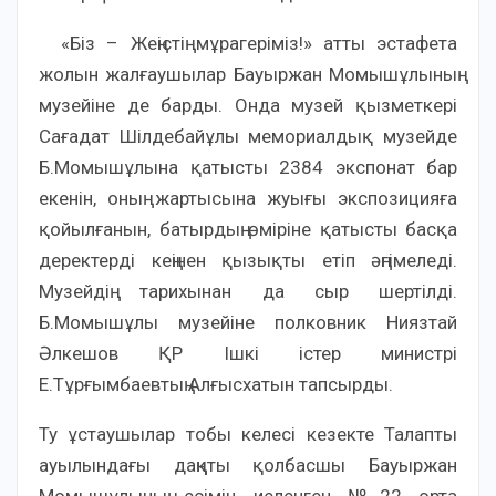
«Біз – Жеңістің мұрагеріміз!» атты эстафета
жолын жалғаушылар Бауыржан Момышұлының
музейіне де барды. Онда музей қызметкері
Сағадат Шілдебайұлы мемориалдық музейде
Б.Момышұлына қатысты 2384 экспонат бар
екенін, оның жартысына жуығы экспозицияға
қойылғанын, батырдың өміріне қатысты басқа
деректерді кеңінен қызықты етіп әңгімеледі.
Музейдің тарихынан да сыр шертілді.
Б.Момышұлы музейіне полковник Ниязтай
Әлкешов ҚР Ішкі істер министрі
Е.Тұрғымбаевтың Алғысхатын тапсырды.
Ту ұстаушылар тобы келесі кезекте Талапты
ауылындағы даңқты қолбасшы Бауыржан