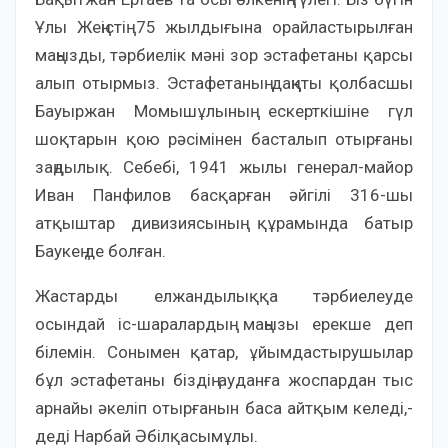
Ұлы Жеңістің 75 жылдығына орайластырылған
маңызды, тәрбиелік мәні зор эстафетаны қарсы
алып отырмыз. Эстафетаның даңқты қолбасшы
Бауыржан Момышұлының ескерткішіне гүл
шоқтарын қою рәсімінен басталып отырғаны
заңдылық. Себебі, 1941 жылы генерал-майор
Иван Панфилов басқарған әйгілі 316-шы
атқыштар дивизиясының құрамында батыр
Баукең де болған.
Жастарды елжандылыққа тәрбиелеуде
осындай іс-шаралардың маңызы ерекше деп
білемін. Сонымен қатар, ұйымдастырушылар
бұл эстафетаны біздің ауданға жоспардан тыс
арнайы әкеліп отырғанын баса айтқым келеді,-
деді Нарбай Әбілқасымұлы.