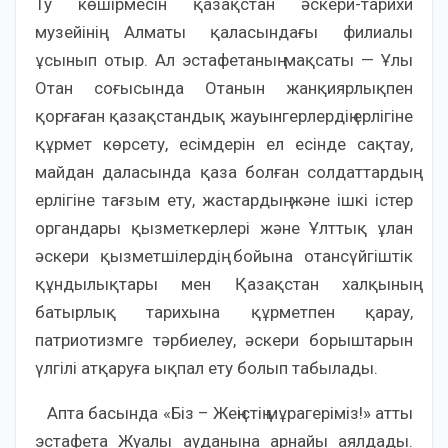
Ту көшірмесін қазақстан әскери-тарихи
музейінің Алматы қаласындағы филиалы
ұсынып отыр. Ал эстафетаның мақсаты — Ұлы
Отан соғысында Отанын жанқиярлықпен
қорғаған қазақстандық жауынгерлердің ерлігіне
құрмет көрсету, есімдерін ел есінде сақтау,
майдан даласында қаза болған солдаттардың
ерлігіне тағзым ету, жастардың және ішкі істер
органдары қызметкерлері және Ұлттық ұлан
әскери қызметшілердің бойына отансүйгіштік
құндылықтары мен Қазақстан халқының
батырлық тарихына құрметпен қарау,
патриотизмге тәрбиелеу, әскери борыштарын
үлгілі атқаруға ықпал ету болып табылады.
Апта басында «Біз – Жеңістің мұрагеріміз!» атты
эстафета Жуалы ауданына арнайы аялдады.