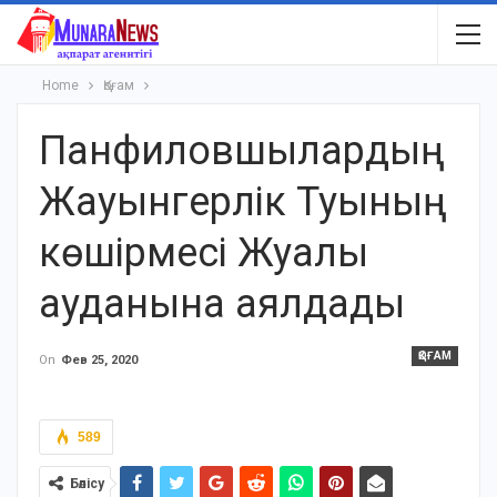
Home
Қоғам
Панфиловшылардың
Жауынгерлік Туының
көшірмесі Жуалы
ауданына аялдады
ҚОҒАМ
On
Фев 25, 2020
589
Бөлісу