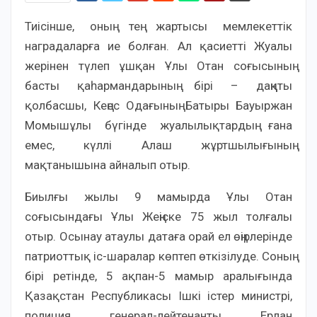
Тиісінше, оның тең жартысы мемлекеттік
наградаларға ие болған. Ал қасиетті Жуалы
жерінен түлеп ұшқан Ұлы Отан соғысының
басты қаһармандарының бірі – даңқты
қолбасшы, Кеңес Одағының Батыры Бауыржан
Момышұлы бүгінде жуалылықтардың ғана
емес, күллі Алаш жұртшылығының
мақтанышына айналып отыр.
Биылғы жылы 9 мамырда Ұлы Отан
соғысындағы Ұлы Жеңіске 75 жыл толғалы
отыр. Осынау атаулы датаға орай ел өңірлерінде
патриоттық іс-шаралар көптеп өткізілуде. Соның
бірі ретінде, 5 ақпан-5 мамыр аралығында
Қазақстан Республикасы Ішкі істер министрі,
полиция генерал-лейтенанты Ерлан