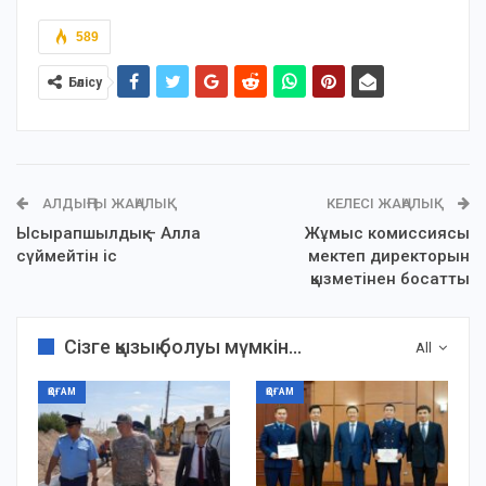
589
Бөлісу
АЛДЫҢҒЫ ЖАҢАЛЫҚ
КЕЛЕСІ ЖАҢАЛЫҚ
Ысырапшылдық – Алла
Жұмыс комиссиясы
сүймейтін іс
мектеп директорын
қызметінен босатты
Сізге қызық болуы мүмкін...
All
ҚОҒАМ
ҚОҒАМ