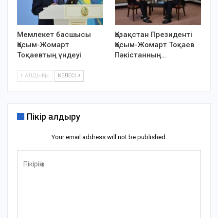
Мемлекет басшысы
Қазақстан Президенті
Қасым-Жомарт
Қасым-Жомарт Тоқаев
Тоқаевтың үндеуі
Пәкістанның…
АЛДЫҢҒЫ
КЕЛЕСІ
Пікір қалдыру
Your email address will not be published.