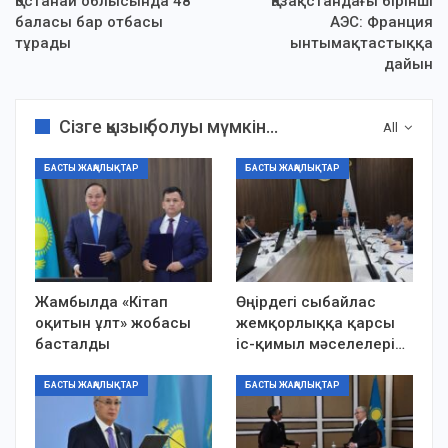
Қостанай облысында 48
Қазақстандағы бірінші
баласы бар отбасы
АЭС: Франция
тұрады
ынтымақтастыққа
дайын
Сізге қызық болуы мүмкін...
All
БАСТЫ ЖАҢАЛЫҚТАР
БАСТЫ ЖАҢАЛЫҚТАР
Жамбылда «Кітап
Өңірдегі сыбайлас
оқитын ұлт» жобасы
жемқорлыққа қарсы
басталды
іс-қимыл мәселелері…
БАСТЫ ЖАҢАЛЫҚТАР
БАСТЫ ЖАҢАЛЫҚТАР