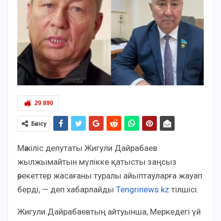
29 890
Бөлісу
Мәжіліс депутаты Жигули Дайрабаев
жылжымайтын мүлікке қатысты заңсыз
әрекеттер жасағаны туралы айыптауларға жауап
берді, — деп хабарлайды
Tengrinews.kz
тілшісі.
Жигули Дайрабаевтың айтуынша, Меркедегі үй