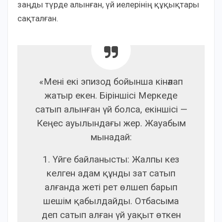
заңды түрде алынған, үй иелерінің құқықтары
сақталған.
«Мені екі эпизод бойынша кінәлап
жатыр екен. Біріншісі Меркеде
сатып алынған үй болса, екіншісі —
Кеңес ауылындағы жер. Жауабым
мынадай:
1. Үйге байланысты: Жалпы кез
келген адам құнды зат сатып
алғанда жеті рет өлшеп барып
шешім қабылдайды. Отбасыма
деп сатып алған үй уақыт өткен