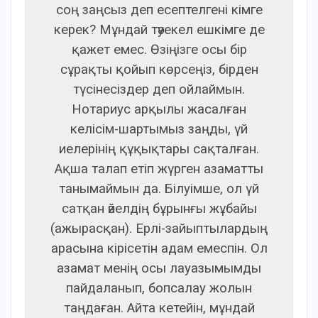
соң заңсыз деп есептелгені кімге
керек? Мұндай тәуекел ешкімге де
қажет емес. Өзіңізге осы бір
сұрақты қойып көрсеңіз, бірден
түсінесіздер деп ойлаймын.
Нотариус арқылы жасалған
келісім-шартымыз заңды, үй
иелерінің құқықтары сақталған.
Ақша талап етіп жүрген азаматты
танымаймын да. Білуімше, ол үй
сатқан әйелдің бұрынғы жұбайы
(ажырасқан). Ерлі-зайыптылардың
арасына кірісетін адам емеспін. Ол
азамат менің осы лауазымымды
пайдаланып, бопсалау жолын
таңдаған. Айта кетейін, мұндай