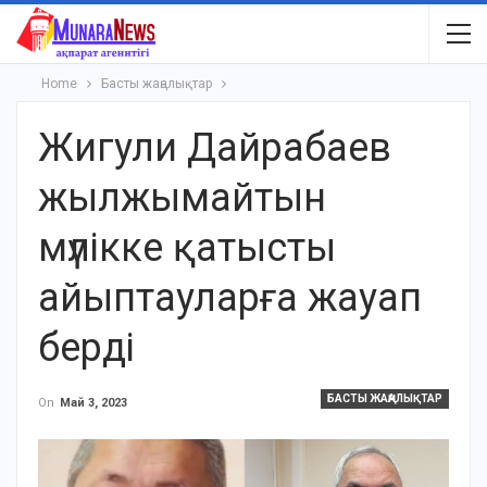
Home
Басты жаңалықтар
Жигули Дайрабаев
жылжымайтын
мүлікке қатысты
айыптауларға жауап
берді
БАСТЫ ЖАҢАЛЫҚТАР
On
Май 3, 2023