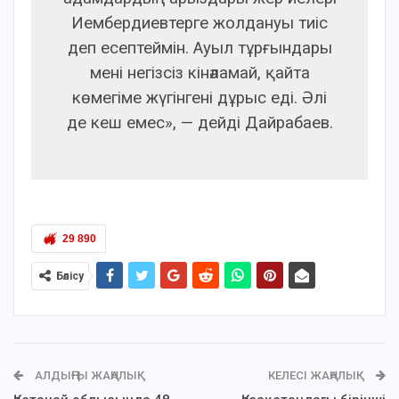
Иембердиевтерге жолдануы тиіс
деп есептеймін. Ауыл тұрғындары
мені негізсіз кінәламай, қайта
көмегіме жүгінгені дұрыс еді. Әлі
де кеш емес», — дейді Дайрабаев.
29 890
Бөлісу
АЛДЫҢҒЫ ЖАҢАЛЫҚ
КЕЛЕСІ ЖАҢАЛЫҚ