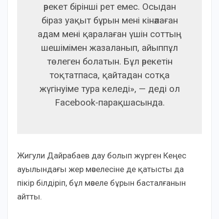
әрекет бірінші рет емес. Осыдан
біраз уақыт бұрын мені кінәлаған
адам мені қаралаған үшін соттың
шешімімен жазаланып, айыппұл
төлеген болатын. Бұл әрекетін
тоқтатпаса, қайтадан сотқа
жүгінуіме тура келеді», — деді ол
Facebook-парақшасында.
Жигули Дайрабаев дау болып жүрген Кеңес
ауылындағы жер мәселесіне де қатысты да
пікір білдіріп, бұл мәселе бұрын басталғанын
айтты.