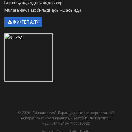
Барлық маңызды жаңалықтар
MunaraNews мобильді қосымшасында
ЖҮКТЕП АЛУ
© 2026 - "Munaranews". Барлық құқықтары қорғалған. ҚР
Ақпарат және комуникация министрлігінде тіркелген.
Куәлік № KZ13VPY00018322
Website Design:
BetterStudio