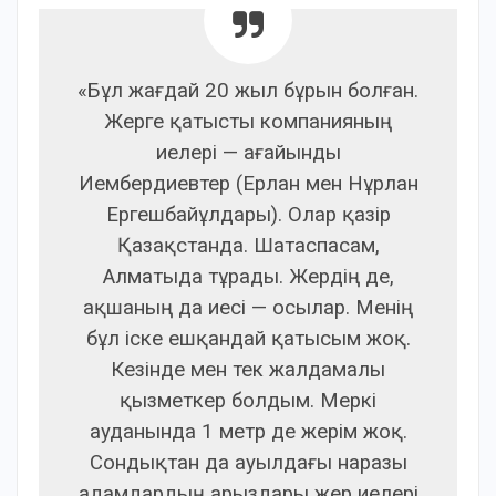
«Бұл жағдай 20 жыл бұрын болған.
Жерге қатысты компанияның
иелері — ағайынды
Иембердиевтер (Ерлан мен Нұрлан
Ергешбайұлдары). Олар қазір
Қазақстанда. Шатаспасам,
Алматыда тұрады. Жердің де,
ақшаның да иесі — осылар. Менің
бұл іске ешқандай қатысым жоқ.
Кезінде мен тек жалдамалы
қызметкер болдым. Меркі
ауданында 1 метр де жерім жоқ.
Сондықтан да ауылдағы наразы
адамдардың арыздары жер иелері