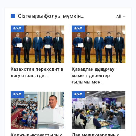
Сізге қызық болуы мүмкін...
All
ҚОҒАМ
ҚОҒАМ
Казахстан переходит в
Қазақстан құқық қорғау
лигу стран, где…
қызметі деректер
ғылымы мен…
ҚОҒАМ
ҚОҒАМ
Қаржылық сауаттылық –
Два международных