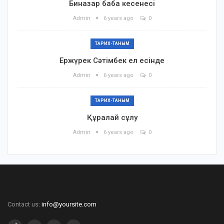
Биназар баба кесенесі
Admin
6 years ago
0
ТАРИХ-ТАНЫМ
Ержүрек Сәтімбек ел есінде
Admin
6 years ago
0
ТАРИХ-ТАНЫМ
Құралай сұлу
Admin
6 years ago
0
Contact us:
info@yoursite.com