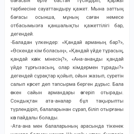
бағасын ерте бастан түсіндіріп, қаржы
тәрбиесіне сауаттандыру қажет. Мына заттың
бағасы осынша, мұның саған немесе
отбасымызға қаншалықты қажеттілігі бар,
дегендей.
-Баладан үлкендер: «Қандай арманың бар?»,
«Өскенде кім боласың», «Қандай үйде тұрасың,
қандай көлік мінесің?», «Ана-анаңды қандай
үйде тұрғызасың, олар кімдермен тұрады?»
дегендей сұрақтар қойып, ойын жазып, суретін
салып көрсет деп тапсырма берген дұрыс. Бала
өскен сайын армандары өзгеріп отырады.
Сондықтан ата-аналар бұл тақырыпты
түрлендіріп, балаларынан сұрап, біліп отырғаны
көп пайдалы болады.
-Ата-ана мен балаларының арасында тікенек