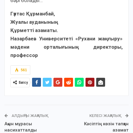
бәрі болады…
Гүлтас Құрманбай,
Жуалы ауданының
Құрметті азаматы.
Назарбаев Университеті «Рухани жаңғыру»
мәдени орталығының директоры,
профессор
561
Бөлісу
АЛДЫҢҒЫ ЖАҢАЛЫҚ
КЕЛЕСІ ЖАҢАЛЫҚ
Ақын мұрасы
Кәсіптің көзін тапқан
насихатталды
азамат