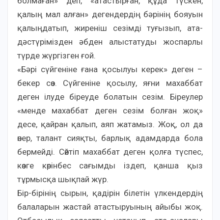
болмаған» деп, «атастырған, құда түскен,
қалың мал алған» дегендердің бәрінің бояуын
қалыңдатып, жиреніш сезімді туғызып, ата-
дәстүрімізден әбден алыстатуды жоспарлы
түрде жүргізген ғой.
«Бәрі сүйгеніне ғана қосылуы керек» деген –
бекер сөз. Сүйгеніне қосылу, яғни махаббат
деген ілуде біреуде болатын сезім. Біреулер
«менде махаббат деген сезім болған жоқ»
десе, қайран қалып, аяп жатамыз. Жоқ, ол да
өнер, талант сияқты, барлық адамдарда бола
бермейді. Сөйтіп махаббат деген қолға түспес,
көзге көрінбес сағымды іздеп, қанша қыз
тұрмысқа шықпай жүр.
Бір-бірінің сырын, қадірін білетін үлкендердің
балаларын жастай атастыруының айыбы жоқ.