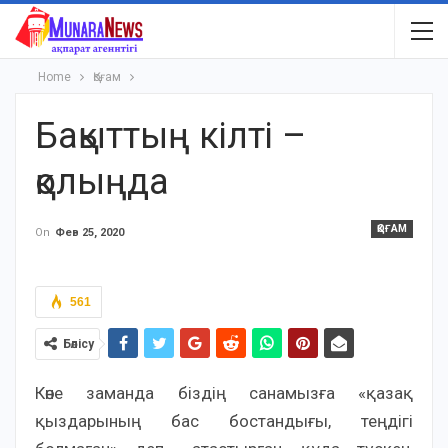
Home
Қоғам
Бақыттың кілті –
қолыңда
ҚОҒАМ
On
Фев 25, 2020
561
Бөлісу
Көне заманда біздің санамызға «қазақ
қыздарының бас бостандығы, теңдігі