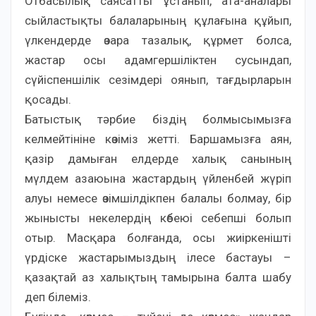
Отбасылық саясатты ұстанып, ата-аналары
сыйластықты балаларының құлағына құйып,
үлкендерде өзара тазалық, құрмет болса,
жастар осы адамгершіліктен сусындап,
сүйіспеншілік сезімдері оянып, тағдырларын
қосады.
Батыстық тәрбие біздің болмысымызға
келмейтініне көзіміз жетті. Баршамызға аян,
қазір дамыған елдерде халық санының
мүлдем азаюына жастардың үйленбей жүріп
алуы немесе өзімшілдікпен балалы болмау, бір
жынысты некелердің көбеюі себепші болып
отыр. Масқара болғанда, осы жиіркенішті
үрдіске жастарымыздың ілесе бастауы –
қазақтай аз халықтың тамырына балта шабу
деп білеміз.