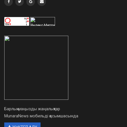
Барлық маңызды жаңалықтар
MunaraNews мобильді қосымшасында