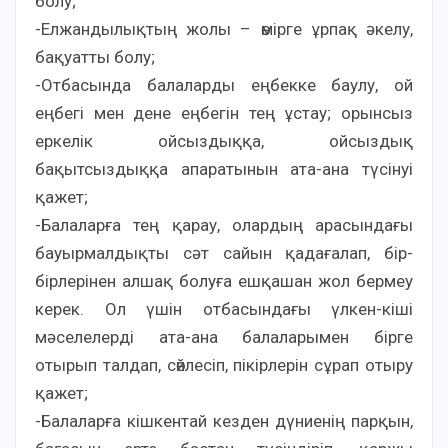
болу;
-Елжандылықтың жолы – өмірге ұрпақ әкелу,
бақуатты болу;
-Отбасында балаларды еңбекке баулу, ой
еңбегі мен дене еңбегін тең ұстау; орынсыз
еркелік ойсыздыққа, ойсыздық
бақытсыздыққа апаратынын ата-ана түсінуі
қажет;
-Балаларға тең қарау, олардың арасындағы
бауырмалдықты сәт сайын қадағалап, бір-
бірлерінен алшақ болуға ешқашан жол бермеу
керек. Ол үшін отбасындағы үлкен-кіші
мәселелерді ата-ана балаларымен бірге
отырып талдап, сөйлесіп, пікірлерін сұрап отыру
қажет;
-Балаларға кішкентай кезден дүниенің парқын,