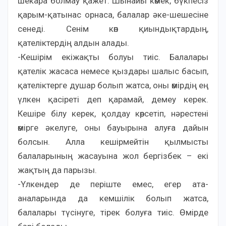
шекара болмау қажет. Шынайы көмек, бүкпесіз
қарым-қатынас орнаса, балалар әке-шешесіне
сенеді. Сенім көп қиындықтардың,
қателіктердің алдын алады.
-Кешірім екіжақты болуы тиіс. Балалары
қателік жасаса немесе қыздары шалыс басып,
қателіктерге душар болып жатса, оны өмірдің ең
үлкен қасіреті деп қарамай, демеу керек.
Кешіре білу керек, қолдау көрсетіп, нәрестені
өмірге әкелуге, оны бауырына алуға дайын
болсын. Алла кешірмейтін қылмысты
балаларының жасауына жол бергізбек – екі
жақтың да парызы.
-Үлкендер де періште емес, егер ата-
аналарында да кемшілік болып жатса,
балалары түсінуге, тірек болуға тиіс. Өмірде