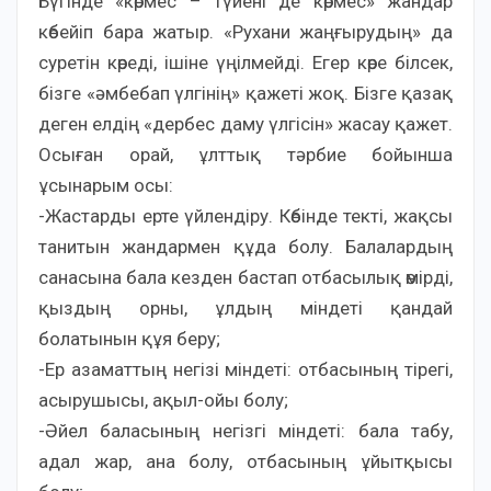
Бүгінде «көрмес – түйені де көрмес» жандар
көбейіп бара жатыр. «Рухани жаңғырудың» да
суретін көреді, ішіне үңілмейді. Егер көре білсек,
бізге «әмбебап үлгінің» қажеті жоқ. Бізге қазақ
деген елдің «дербес даму үлгісін» жасау қажет.
Осыған орай, ұлттық тәрбие бойынша
ұсынарым осы:
-Жастарды ерте үйлендіру. Көбінде текті, жақсы
танитын жандармен құда болу. Балалардың
санасына бала кезден бастап отбасылық өмірді,
қыздың орны, ұлдың міндеті қандай
болатынын құя беру;
-Ер азаматтың негізі міндеті: отбасының тірегі,
асырушысы, ақыл-ойы болу;
-Әйел баласының негізгі міндеті: бала табу,
адал жар, ана болу, отбасының ұйытқысы